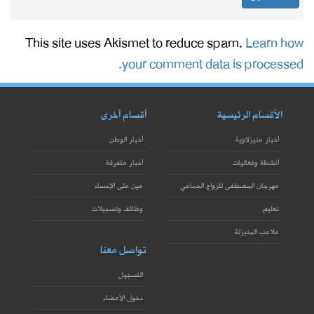
This site uses Akismet to reduce spam.
Learn how
your comment data is processed.
الأقسام الرئيسية
أقسام أخرى
أخبار منيزلاوية
أخبار الوطن
أنشطة وفعاليات
أخبار متفرقة
مهرجان المصطفى للزواج الجماعي
عين على الإحساء
تعليم
وظائف وتسجيلات
ملاعب المنيزلة
تواصل معنا
التسجيل
دخول الأعضاء