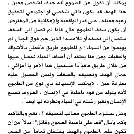
يمكننا أن نقول عن الطموح أنه هدف لشخص معين ،
هذا الهدف قد يكون ذاتي شخصي او اجتماعي لتحقيق
رغبة معينة . على قدر الواقعية والإمكانية من المفترض
أن يكون سقف الطموح عالٍ فإذا لم تصل إلى السقف
ستصل إلى نصفه أو تلامسه ! الذين هم فوق الجبال لم
يهبطوا من السماء ! و للطموح طريق مُغطى بالأشواك
والعقبات ومن منا يعتقد أن أهداف الحياة نحصل عليها
من خلال طريق مُعبَّد! مستحيل هذا الأمر يا أعزائي ،
جمال الهدف وتحقيقه بالصعاب وليس الحصول عليه
بطرفة عين . لايمكننا الإستهانة بأي نوع من الطموح
لأنه يتولد من قوة داخلية في الإنسان ، الظروف تصنع
الإنسان وتغير رغبته في الحياة ونظرته لها ايضاً .
وهل يستلزم الطموح مطالب لتحقيقه ؟ ، نعم وبالتأكيد
وكما يُقال "قف على ناصية الطموح وقاتل" ! بدلاً من أن
تكون حلم .الطموح والهدف يختلفان تماماً عن الحلم.