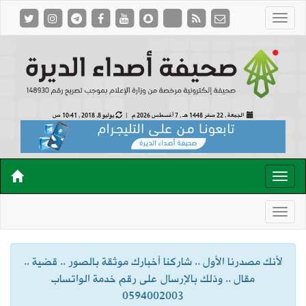
الجمعة , 22 صفر 1448 هـ ,
7 أغسطس 2026 م |
يوليو 8, 2018 , 10:41 ص
لأنك مصدرنا الأول .. شاركنا أخبارك موثقة بالصور .. قضية ..
مقال .. وذلك بالإرسال على رقم خدمة الواتساب
0594002003