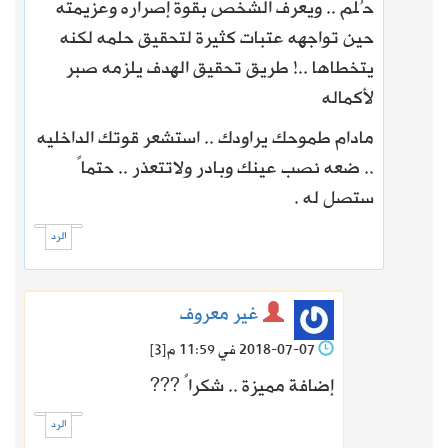
حُلم .. ويعرف الشخص بقوة إصراره وعزيمته
حين تواجهه عتبات كثيرة لتحقيق حلمه لكنه
يتخطاها ..! طريق تحقيق الهدف يلزمه صبر
لأكماله
مادام طموحك يراودك .. استشعر قوتك الداخليه
.. ضعه نصب عينك وبادر ولاتتعذر .. حتماً
ستصل له .
الرد
غير معروف
2018-07-07 في 11:59 م
[3]
إضافة مميزة .. شكراً ???
الرد