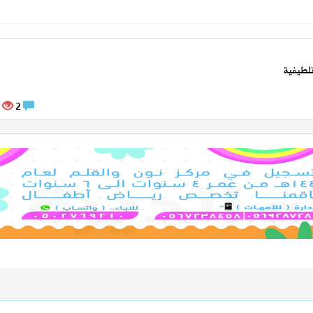
لطيفية
14554
2