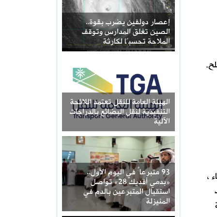
إعصار دولفين يضرب بقوة..
الصين تغلق المدارس وتوقف
الملاحة تحسبًا لكارثة
لح.
الهيئة العامة للنقل تعتمد اللائحة
التنفيذية لنقل البضائع بالدراجات
الآلية
93 متبرعاً في اليوم الأول..
 ،
«بدمي أفديك 28» تواصل
استقبال المتبرعين بالدم في
المنيزلة