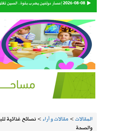
2026-08-08
الهيئة العامة للنقل تعتمد اللائحة التنفي
2026-08-08
93 متبرعاً في اليوم الأول.. «بدمي أفديك 28» تواصل استقبال المتبرعين بالدم في المنيزلة
2026-08-08
«إكس» تطلق برنامجًا جديدًا لمكافأة ا
2026-08-07
المملكة وتركيا وباكستان توقع اتفاقية 
2026-08-07
حساب المواطن يوضح: العمالة المنزلية 
2026-08-07
اقتران الثريا بالقمر يعلن اقتراب نهاية 
2026-08-07
الحرارة تصل لـ 50 مئوية.. الإنذار البرتقالي بموجة حارة على الأحساء وعدة مدن بالشرقية
المقالات
>
مقالات و أراء
>
والصحة