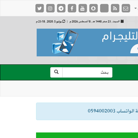
السبت , 23 صفر 1448 هـ ,
8 أغسطس 2026 م |
يوليو 5, 2020 , 23:18 م
ب 0594002003