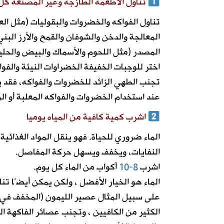
تناول الأطعمة الطازجة وغير المصنعة كل
تناول الفواكه والخضروات والبقوليات (مثل ال
المعالجة والدخن والشوفان والقمح والأرز البني
المصدر (مثل اللحوم والأسماك والبيض والحلي
اختر للوجبات الخفيفة الخضراوات النيئة والفواك
تجنب الطهي الزائد للخضروات والفواكه، فقد ي
عند استخدام الخضروات والفواكه المعلبة أو الم
اشرب كمية كافية من المياه يوميا
الماء ضروري للحياة. فهو ينقل المواد الغذائ
النفايات، ويخفف ويسهل حركة المفاصل.
اشرب
8-10
أكواب من الماء كل يوم.
الماء هو الخيار الأفضل ، ولكن يمكن أيضًا تن
على سبيل المثال عصير الليمون (المخفف في ا
الكثير من الكافيين ، وتجنب عصائر الفاكهة ال