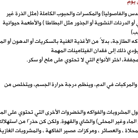
 يوم
عدس والفاصوليا) والمكسرات والحبوب الكاملة (مثل الذرة غير
 أو الدرنات النشوية أو الجذور مثل البطاطا ) والأطعمة حيوانية
ب)
ه الطازجة، بدلاً من الأغذية الغنية بالسكريات أو الدهون أو الم
ؤدي ذلك إلى فقدان الفيتامينات المهمة
جففة، اختر الأنواع التي لا تحتوي على ملح أو سكر.
ية والمركبات في الدم، وينظم درجة حرارة الجسم، ويتخلص من
اول المشروبات والفواكه والخضروات الأخرى التي تحتوي على الماء
لماء وغير المحلى) والشاي والقهوة. ولكن كن حذرًا من استهلاك
محلاة ، والعصائر ، ومركزات عصير الفاكهة ، والمشروبات الغازية