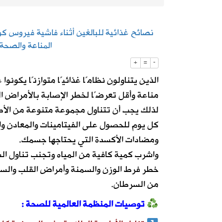
2026-08-07
“الغذاء والدواء” تسحب 3 منتجات قهوة وشوكولاتة وتحذر من استهلاكها
2026-08-06
رسميًا.. الأهلي يعلن التعاقد مع الكرو
المناعة والصحة
+
=
-
الذين يتناولون نظامًا غذائيًا متوازنًا يكونو
مناعة وأقل تعرضًا لخطر الإصابة بالأمراض ال
لذلك يجب أن تتناول مجموعة متنوعة من الأط
كل يوم للحصول على الفيتامينات والمعادن والأ
ومضادات الأكسدة التي يحتاجها جسمك.
واشرب كمية كافية من المياه وتجنب تناول ال
خطر فرط الوزن والسمنة وأمراض القلب والسك
من السرطان.
توصيات المنظمة العالمية للصحة :