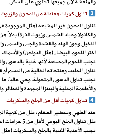
والمنعشة لأن جميعها تحتوي على السكر.
تناول كميات معتدلة من الدهون والزيوت
تناول الدهون غير المشبعة (مثل الموجودة في
والكانولا وعباد الشمس وزيوت الذرة) بدلاً م
النخيل وجوز الهند والقشدة والجبن والسمن وا
اختر اللحوم البيضاء (مثل الدواجن) والأسماك 
تجنب اللحوم المصنعة لأنها غنية بالدهون وال
تناول الحليب ومنتجاته الخالية من الدسم أو ق
تجنب تناول الدهون المتحولة. وهي غالبًا ما 
والأطعمة المقلية والبيتزا المجمدة والفطائر 
تناول كميات أقل من الملح والسكريات
عند الطهي وتحضير الطعام، قلل من كمية الم
قلل تناول الملح اليومي لأقل من 5 جرامات (حوالي ملعقة واحدة صغيرة)، وتناول الملح المعالج باليود.
تجنب الأغذية الغنية بالملح والسكريات (مثل ا