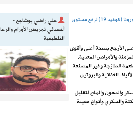
نصائح غذائية للبالغين أثناء فاشية فيروس كورونا (كوفيد 19) لرفع مستوى
علي راضي بوشاجع -
اتي الهولندي مارينو بوسيتش
أخصائي تمريض الأورام والرعا
التلطيفية
ا على الأرجح بصحة أعلى وأقوى
مزمنة والأمراض المعدية.
عمة الطازجة وغير المصنعة
لياف الغذائية والبروتين
سكر والدهون والملح لتقليل
تة والسكري وأنواع معينة