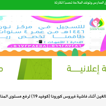
ذية لنقل البضائع بالدراجات الآلية
لمحتوى الأصلي وتنهي «مشاركة الأرباح» في سبتمبر
مكة للدفاع المشترك
ليست من التابعين
الصيف في سماء المملكة
نصائح غذائية للبالغين أثناء فاشية فيروس كورونا (كوفيد 19) لرفع مستو