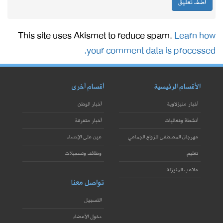
This site uses Akismet to reduce spam.
Learn how
your comment data is processed.
الأقسام الرئيسية
أقسام أخرى
أخبار منيزلاوية
أخبار الوطن
أنشطة وفعاليات
أخبار متفرقة
مهرجان المصطفى للزواج الجماعي
عين على الإحساء
تعليم
وظائف وتسجيلات
ملاعب المنيزلة
تواصل معنا
التسجيل
دخول الأعضاء