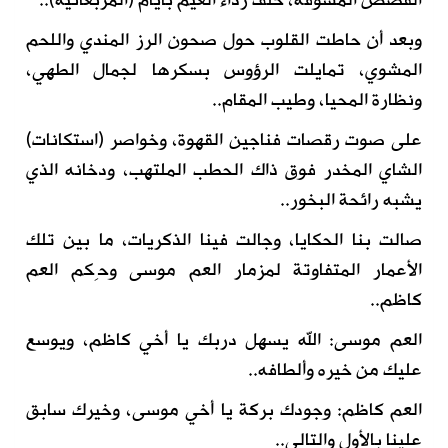
القصص المشوقة، خلف رداء الغيم بأيام (المربعانية)..
وبعد أن حاطت القلوب حول صحون الرز المندي واللحم
المشوي، تمايلت الرؤوس بسكرها لجمال الطهي،
ونظارة المحيا، وطيب المقام..
على صوت رقصات فناجين القهوة، وخواصر (استكانات)
الشاي المخدر فوق ذاك الحطب الملتهب، ودخانه الذي
يشبه رائحة البخور..
صالت بنا الحكايا، وجالت فينا الذكريات، ما بين تلك
الأعمار المتفاوتة لمزمار العم موسى وحِكم العم
كاظم..
العم موسى: الله يسهل دربك يا أخي كاظم، ويوسع
عليك من خيره وألطافه..
العم كاظم: وجودك بركة يا أخي موسى، وخيرك سابق
علينا بالأول والتالي..