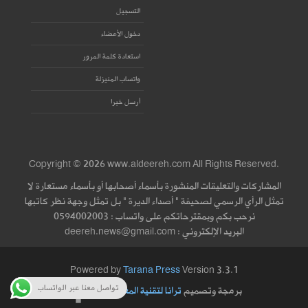
التسجيل
دخول الأعضاء
استعادة كلمة المرور
واتساب المنيزلة
أرسل خبرا
Copyright © 2026 www.aldeereh.com All Rights Reserved.
المشاركات والتعليقات المنشورة بأسماء أصحابها أو بأسماء مستعارة لا
تمثل الرأي الرسمي لصحيفة " أصداء الديرة " بل تمثل وجهة نظر كاتبها
نرحب بكم وبمقترحاتكم على واتساب : 0594002003
البريد الإلكتروني : deereh.news@gmail.com
Powered by
Tarana Press
Version 3.3.1
تواصل معنا عبر الواتساب
برمجة وتصميم
ترانا لتقنية المعلومات
|