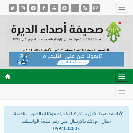
الخميس , 21 صفر 1448 هـ ,
6 أغسطس 2026 م |
يناير 8, 2015 , 23:14 م
لأنك مصدرنا الأول .. شاركنا أخبارك موثقة بالصور .. قضية ..
مقال .. وذلك بالإرسال على رقم خدمة الواتساب
0594002003