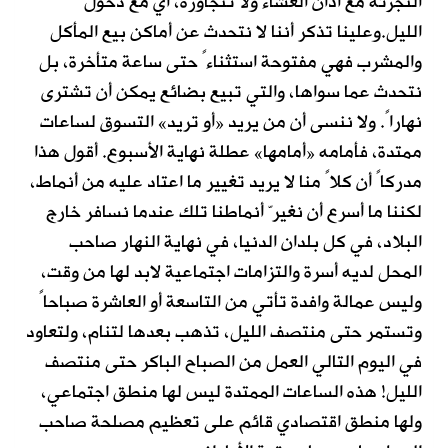
التجزئة مع أذان العشاء ولا تتجاوزه، أي مع دخول
الليل.وعلينا تذكر أننا لا نتحدث عن أماكن بيع المأكل
والمشرب فهي مفتوحة استثناءً حتى ساعة متأخرة، بل
نتحدث عما سواها، والتي تبيع بضائع يمكن أن تشترى
نهاراً. ولا ننسى أن من يريد «أو تريد» التسوق لساعات
ممتدة، فأمامه «أمامها» عطلة نهاية الأسبوع. أقول هذا
مدركاً أن كلاً منا لا يريد تغيير ما اعتاد عليه من أنماط،
لكننا ما أسرع أن نغيرّ أنماطنا تلك عندما نسافر خارج
البلاد، في كل بلدان الدنيا، في نهاية النهار صاحب
المحل لديه أسرة والتزامات اجتماعية لابد لها من وقت،
وليس عمالة وافدة تأتي من التاسعة أو العاشرة صباحاً
وتستمر حتى منتصف الليل، تذهب بعدها لتنام، ولتعاود
في اليوم التالي العمل من الصباح الباكر حتى منتصف
الليل! هذه الساعات الممتدة ليس لها منطق اجتماعي،
ولها منطق اقتصادي قائم على تعظيم مصلحة صاحب