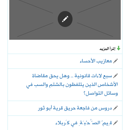
إقرأ المزيد
معازيب الأحساء
سبع لاءات قانونية .. وهل يحق مقاضاة
الأشخاص الذين يتلفظون بالشتم والسب في
وسائل التواصل؟
دروس من فاجعة حريق قرية أبو ثور
قِيمُ الصُّحْبَةِ في كَربلاء