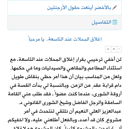
‏بالأخضر أينعت حقول الأرجنتين
التفاصيل
إغلاق المحلات عند التاسعة.. يا مرحباً
+
=
-
لن أخفي ترحيبي بقرار إغلاق المحلات عند التاسعة، مع
استثناء المطاعم والمقاهي والصيدليات وما في حكمها.
ولعل من المناسب بيان أن هذا أمر حظي بنقاش طويل
دام قرابة عقدٍ من الزمن. وبالنسبة لي بدأت القصة في
أروقة الشورى، عندما كنت عضواً، فقد طلب مني القامة
السامقة والرجل الفاضل وشيخ الشورى القانوني د.
عبدالعزيز العلي النعيم أن نلتقي لنتحدث في أمر
مشروعٍ كان قد أعده، وبالفعل أطلعني عليه، ولا اخفيكم
أني ابتهجت بالمشروع كثيراً. كان المشروع هو لإغلاق