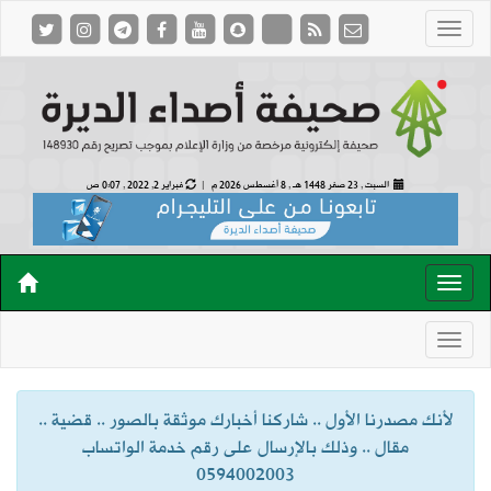
السبت , 23 صفر 1448 هـ ,
8 أغسطس 2026 م |
فبراير 2, 2022 , 0:07 ص
لأنك مصدرنا الأول .. شاركنا أخبارك موثقة بالصور .. قضية ..
مقال .. وذلك بالإرسال على رقم خدمة الواتساب
0594002003