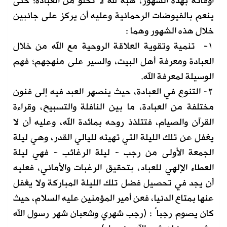
أوقاته بهذه الشهور، هبة لله لا تخلو من العبادة؛ حتى
ينعم بالفيوضات الرحمانية وعليه أن يركز على جانبين
خلال هذه الشهور وهما :
١- تنمية وتقوية العلاقة الروحية مع الله من خلال
العبادة ومعرفة أهل البيت، والسير على منهجهم؛ فهم
الوسيلة لمعرفة الله.
٢- التنوع في العبادة، حيث ينصهر العبد فيه إلى فنون
مختلفة من العبادة، ما بين النافلة والتسبيح، وقراءة
القرآن والصيام، فتتلذذ روحه بمائدة الله، وعليه أن لا
يغفل عن تلك الليلة التي تهيئه لليالي القدر، وهي ليلة
الجمعة الأولى من رجب - ليلة الرغائب - فهي ليلة
العطاء الإلهي للعباد، بتحقيق الرغبات والأماني، فعليه
أن يجد في تحصيل فضل تلك الليلة المباركة ولا يغفل
عنها بمتاع الدنيا، فعن أمير المؤمنين عليه السلام، حيث
كان يصوم رجباً : (رجب شهري وشعبان شهر رسول الله