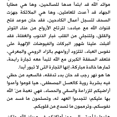
موائد الله قد ابتدأ مدها للصالحين، وها هي مطايا
الجهاد قد أُعدت للعاملين، وها هي الملائكة جهزت
الصحف لتسجل أعمال الكادحين، فقد حان موعد فتح
قنوات الله مع عباده،؛ لترتاح الأرواح من عناء التوتر
والقلق، ولتنجلي من القلب غبار الذنوب والغفلة، فقد
أقبلت علينا شهور البركات والفيوضات الإلهية على
نفوس العباد، لتتزود أرواحهم بالزاد الروحي والمعرفي،
فتعقد الصفقة الكبرى مع الله لتبدأ معه تجارة رابحة،
ثمارها خالدة مباركة، إنها التجارة التى لا تبور أبدا.
ها هو نهر رجب قد حان بدء تدفقه، فالسعيد من حظي
فيه بشربة روية كالعسل المصطفى، هيا قوموا وأعدوا
أراضيكم للزراعة والسقي والحصاد، فهي نعمة منّ الله
بها عليكم؛ لتجددوا العهد له، وتصلحون ما فسد من
نفوسكم، وترممون ما تصدع من قلوبكم.
هلموا يا أحبتي إلى حجز أماكنكم في ميدان الله، ولكن