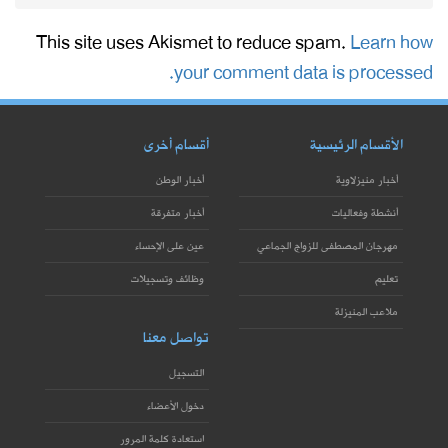
This site uses Akismet to reduce spam.
Learn how
your comment data is processed.
الأقسام الرئيسية
أقسام أخرى
أخبار منيزلاوية
أخبار الوطن
أنشطة وفعاليات
أخبار متفرقة
مهرجان المصطفى للزواج الجماعي
عين على الإحساء
تعليم
وظائف وتسجيلات
ملاعب المنيزلة
تواصل معنا
التسجيل
دخول الأعضاء
استعادة كلمة المرور