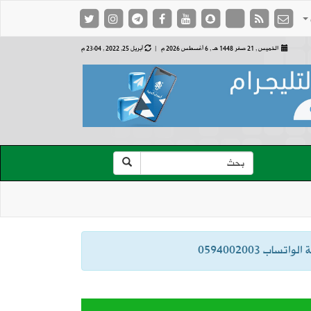
الخميس , 21 صفر 1448 هـ ,
6 أغسطس 2026 م |
أبريل 25, 2022 , 23:04 م
ب 0594002003