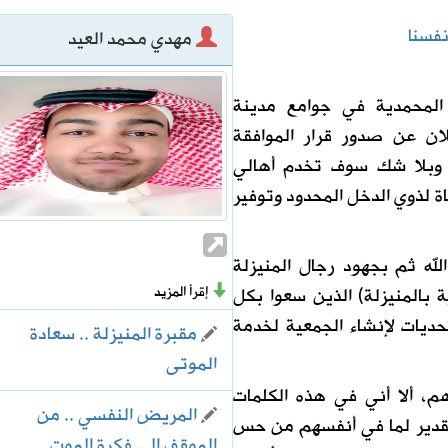
نفسنا
مهدي محمد العيد
 المحمدية في جوامع مدينة
الرحمن
لان عن صدور قرار الموافقة
ي وبلا شك سوف تخدم أهالي
ة لذوي الدخل المحدود وتوفير
له ثم بجهود رجال المنيزلة
إقرأ المزيد
ة بالمنيزلة) الذين سعوا بكل
حديات لإنشاء الجمعية لخدمة
مقبرة المنيزلة .. سعادة
الموتى
، ألا أني في هذه الكلمات
المريض النفسي .. من
لتقدير لما في أنفسهم من حس
الموقف إلى فكرة الموت