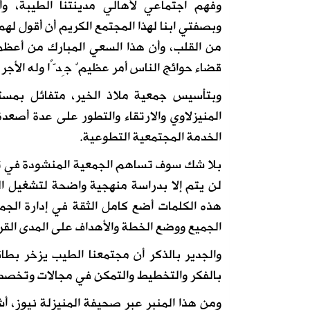
وفهم اجتماعي لأهالي مدينتنا الطيبة، وأ
وبصفتي ابنا لهذا المجتمع الكريم أن أقول لهم
من القلب، وأن هذا السعي المبارك من أعظم
قضاء حوائج الناس أمر عظيمٌ جِدًّا وله الأجر ا
وبتأسيس جمعية ملاذ الخير، متفائل بمستق
المنيزلاوي والارتقاء والتطور على عدة أصعدة
الخدمة المجتمعية التطوعية.
بلا شك سوف تساهم الجمعية المنشودة في تحس
لن يتم إلا بدراسة منهجية واضحة لتشغيل ال
هذه الكلمات أضع كامل الثقة في إدارة الجم
الجميع ووضع الخطة والأهداف على المدى القري
والجدير بالذكر أن مجتمعنا الطيب يزخر بطا
بالفكر والتخطيط والتمكن في مجالات وتخصصا
ومن هذا المنبر عبر صحيفة المنيزلة نيوز، أش