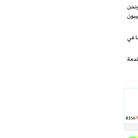
ونحن
يبون
ا في
خدمة
8356