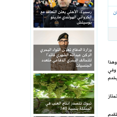
ن
رسميًا.. الأهلي يعلن التعاقد مع
الكرواتي الهولندي مارينو
بوسيتش
وزارة الدفاع تعيّن اللواء البحري
الركن عبدالله الشهري قائدًا
للتحالف البحري الدفاعي متعدد
وهذا
الجنسيات
 وفي
يخدم
متاز
تبوك تتصدر إنتاج العنب في
المملكة بنسبة 40%
تقدم