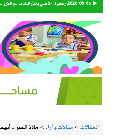
2026-08-06
رسميًا.. الأهلي يعلن التعاقد مع الكرو
2026-08-06
وزارة الدفاع تعيّن اللواء البحري الركن 
2026-08-06
تبوك تتصدر إنتاج العنب في المملكة بنسبة 
2026-08-06
حكام دوري روشن يواصلون برنامجهم ال
2026-08-06
استاد أرامكو يقترب من لحظة الافتتاح.
2026-08-06
أمانة الأحساء تنجز تطوير الطريق الرابط
2026-08-05
المنيزلة تستعد لإطلاق النسخة الـ28 من حملة التبرع بالدم «بدمي أفديك» الجمعة ولمدة يومين
المقالات
>
مقالات و أراء
>
ملاذ الخير .. أبهج
2026-08-05
الجامعة السعودية الإلكترونية تواصل استقبال طلبات 