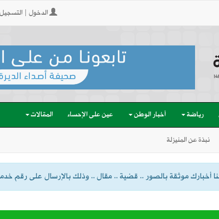
الدخول | التسجيل
رياضة
أخبار الوطن
عين على الإحساء
المقالات
نبذة عن المنيزلة
 أخبارك موثقة بالصور .. قضية .. مقال .. وذلك بالإرسال على رقم خدمة الواتسا