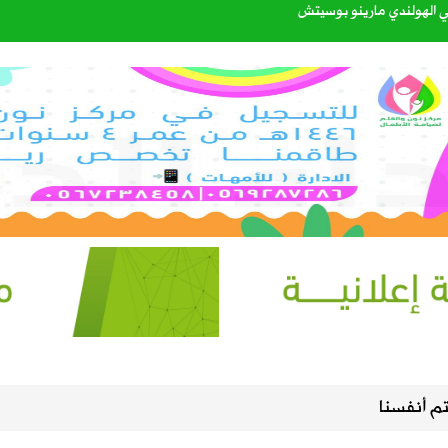
اتي الهولندي مارينو بوسيتش
عبدالله الشهري قائدًا للتحالف البحري الدفاعي متعدد الجنسيات
40%
إعدادي في معسكر إسبانيا
. سبتمبر يحسم الجاهزية ونوفمبر موعد الانطلاق
 بين العقير والطرف لتعزيز السلامة المرورية وكفاءة طرق الواحة
تم أنفسنا
القبول للعام الجامعي 1448هـ عبر منصة «قبول»