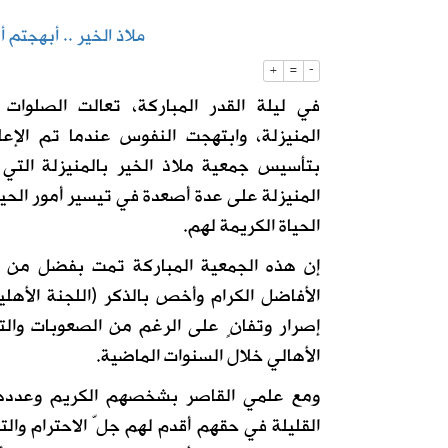
ملاذ الخير .. أبهجتم أ
2026-08-05
130 كاميرا ذكية تراقب شبكة الطرق على مدار الساعة
+
=
-
في ليلة القدر المباركة، تعالت الصلوات
2026-08-05
إطلاق تحدي ابتكار أفضل مظلة لضيوف 
المنيزلة، وابتهجت النفوس عندما تم الإع
بتأسيس جمعية ملاذ الخير بالمنيزلة الت
المنيزلة على عدة أصعدة في تيسير أمور الحيا
الحياة الكريمة لهم.
إن هذه الجمعية المباركة تمت بفضل من ال
الأفاضل الكرام وأخص بالذكر (اللجنة الأهلي
إصرار وتفانٍ على الرغم من الصعوبات والت
الأهالي خلال السنوات الماضية.
ومع علمي القاصر بشخصهم الكريم وعددهم
القليلة في حقهم أقدم لهم جلّ الاحترام وا