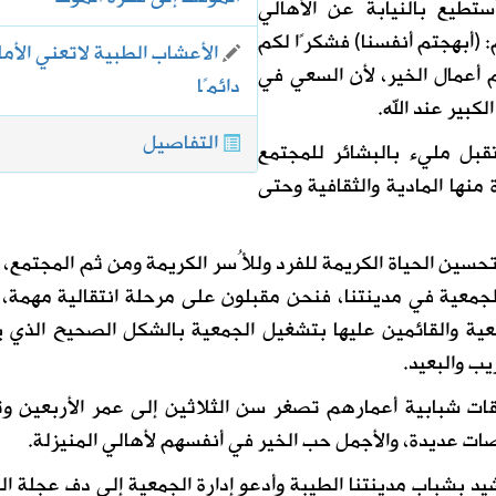
ستطيع بالنيابة عن الأهالي
: (أبهجتم أنفسنا) فشكرًا لكم
الأعشاب الطبية لاتعني الأما
 أعمال الخير، لأن السعي في
دائمًا
لكبير عند الله.
التفاصيل
بل مليء بالبشائر للمجتمع
 منها المادية والثقافية وحتى
ين الحياة الكريمة للفرد وللأُسر الكريمة ومن ثم المجتمع، 
جمعية في مدينتنا، فنحن مقبلون على مرحلة انتقالية مهمة،
عية والقائمين عليها بتشغيل الجمعية بالشكل الصحيح الذي 
ب والبعيد.
قات شبابية أعمارهم تصغر سن الثلاثين إلى عمر الأربعين وت
ت عديدة، والأجمل حب الخير في أنفسهم لأهالي المنيزلة.
يد بشباب مدينتنا الطيبة وأدعو إدارة الجمعية إلى دف عجلة ال