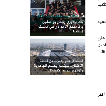
أكيد
همية
حكام دوري روشن يواصلون
برنامجهم الإعدادي في معسكر
إسبانيا
 على
اجين
لله-
استاد أرامكو يقترب من لحظة
الافتتاح.. سبتمبر يحسم الجاهزية
ونوفمبر موعد الانطلاق
أكثر