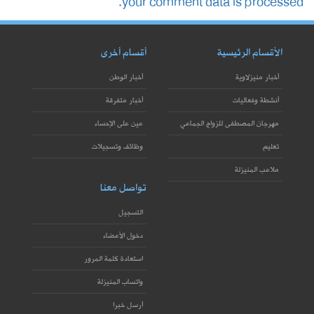
your comment data is processed.
الأقسام الرئيسية
أقسام أخرى
أخبار منيزلاوية
أخبار الوطن
أنشطة وفعاليات
أخبار متفرقة
مهرجان المصطفى للزواج الجماعي
عين على الإحساء
تعليم
وظائف وتسجيلات
ملاعب المنيزلة
تواصل معنا
التسجيل
دخول الأعضاء
استعادة كلمة المرور
واتساب المنيزلة
أرسل خبرا