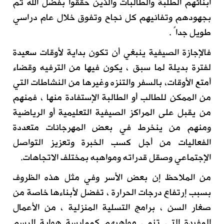
أبنائهم الطلبة والطالبات والذين حققوا بفضل الله ثم
بجهودهم وتفانيهم كل نجاح وتفوق خلال عام دراسي
طويل جداً .
فالإجازة الصيفية ينبغي أن تكون بداية لأوقات سعيدة
لفترة بديلة لما سبق ، يكون فيها من الترفيه وقضاء
أمتع الأوقات، بالسفر والتنزه وغيرها من النشاطات التي
من الممكن للطالب أو الطالبة الإستفادة منها ، فمنهم
من يقبل على المراكز الصيفية التعليمية أو الرياضية
ومنهم من ينخرط في بعض المهرجانات متعددة
الفعاليات من أجل كسب الخبرة وتعزيز التواصل
الإجتماعي وصقل قدراته ومواهبه بمختلف الاتجاهات.
من الملاحظ إن بعض الأسر وفي مثل هذه الظروف
بسبب إرتفاع درجات الحرارة ، تفضل لأبناءها خاصة من
صغار السن ، برامج التسلية المنزلية ، من الأعمال
المفيدة التي تنمي مواهبهم كممارسة هواية الرسم