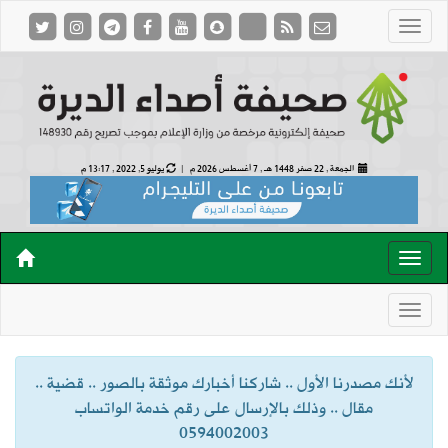
الجمعة , 22 صفر 1448 هـ ,
7 أغسطس 2026 م |
يوليو 5, 2022 , 13:17 م
لأنك مصدرنا الأول .. شاركنا أخبارك موثقة بالصور .. قضية ..
مقال .. وذلك بالإرسال على رقم خدمة الواتساب
0594002003