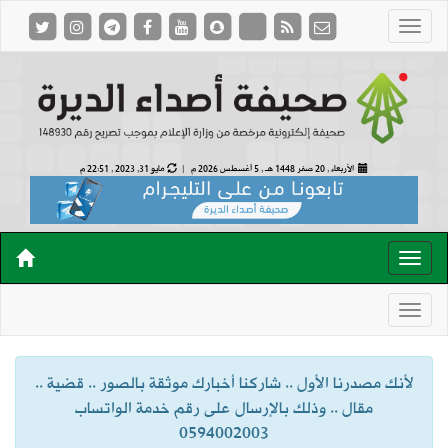
الأربعاء , 20 صفر 1448 هـ ,
5 أغسطس 2026 م |
مايو 31, 2023 , 22:51 م
لأنك مصدرنا الأول .. شاركنا أخبارك موثقة بالصور .. قضية ..
مقال .. وذلك بالإرسال على رقم خدمة الواتساب
0594002003