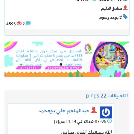
صادق الدليم
لا يوجد وسوم
4593
2
التعليقات 2
2 pings
عبدالمنعم علي بومحمد
2022-07-06 في 11:14 ص
[3]
الله يسعدك اخوي صادق