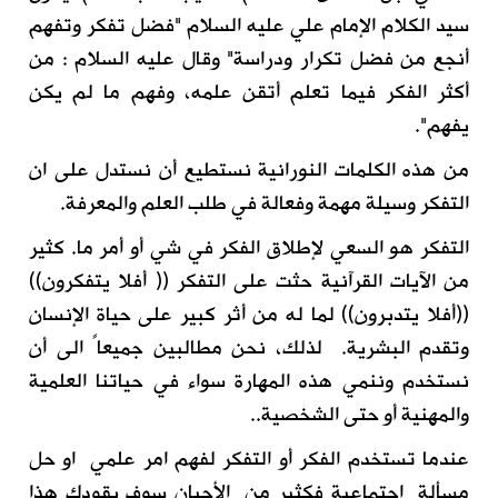
سيد الكلام الإمام علي عليه السلام "
فضل تفكر وتفهم
أنجع من فضل تكرار ودراسة" وقال عليه السلام
:
من
أكثر الفكر فيما تعلم أتقن علمه، وفهم ما لم يكن
يفهم
"
.
من هذه الكلمات النو
رانية
نستطيع أن
نستدل
على
ان
التفكر وسيلة مهمة وفعالة في طلب العلم والمعرفة.
التفكر هو
السعي لإ
طلاق الفكر في شي
أو أمر ما. كثير
من الآيات القرآ
نية حثت على التفكر (( أفلا يتفكرون))
((أفلا يتدبرون))
لما له من أثر كبير على حياة الإنسان
وتقدم البشرية. لذلك
،
نحن مطالبين جميعاً
الى
أن
نستخدم وننمي
هذه ال
مهارة
سواء في حيات
نا
الع
ل
م
ية
والمهنية أو حتى الشخصية
.
.
عندما
تستخدم الفكر
أو التفكر
لفهم امر علمي او حل
مسألة
اجتماعية
فكثير من
الأحيان سوف يقودك هذا