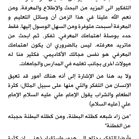
التفكير الى المزيد من البحث والإ
طلاع والمعرفة.
و
من
نعم الله علينا في هذا الزمن أن وسائل التعليم
و
المعرفة أ
صبحت
متوفرة
و
من السهل الوصول إليها
. فقط
حدد
بوصلة اهتمامك المعرفي, تفكر
, ثم ابحث عن
ماتريد معرفته. ليس بالضروري ان يكون اهتمامك
المعرفي هو نفس
مجالك الأكاديمي. فكثير منا له
ميولات اخرى بجانب تعلمه في المدارس والجامعات.
ولا بد هنا من الإشارة
إلى أنه هناك أمور قد تعيق
الإنسان من التفكر والتي منها على سبيل المثال:
كثرة
الطعام والشراب يقول الإمام علي عليه السلام
الإمام
علي (عليه السلام
)
“
من
زاد شبعه كظته البطنة، ومن كظته البطنة حجبته
عن
الفطنة
"
وأيضا التفكر
يحتاج الى هدوء واستقرار ذهني.
إ
ن كثرة