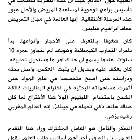
الطبية حول
العالم حيث
أن هذه النظرية
سا
همت في
تأسيس برامج
توعوية لمساعدة
المريض والأهل
عبور
هذه المرحلة الأنتقالية.
إ
نها
العالمة في مجال
التمريض
عفاف ابراهيم ميليس
.
كان شغوفا بالتعرف على الأحجار و
أ
نواعها. بدأ
باجراء
التجارب الكيميائية
وهو
بعد لم
يتجاوز
عمره 10
سنوات.
عندما يسمع ان
هناك
امر ما مستحيل
تطبيقه
.
كان يعكف عليه
ويحاول ان
يثبت العكس. واصل بحثه
ودراسته حتى اصبح متخصصا في علم المواد
حتى
أثمرت مساهم
ا
ته البحثية
في اختراع البطاريات فائقة
الشحن باستخدام الليثيوم
(لولا هذا الأختراع لما كان
هناك هاتف ذكي تحمله في جيبك)
.
إ
نه العالم المغربي
رشيد يزمي.
التفكر والتأمل هو العامل المشترك وراء هذا التقدم
العلمي.
بل
انه
من
أحد
أهم أ
ساليب طلب العلم. يقول