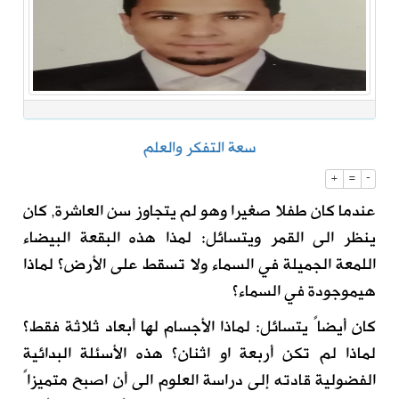
سعة التفكر والعلم
+
=
-
عندما كان طفلا صغيرا وهو لم يتجاوز سن العاشرة, كان
ينظر الى القمر ويتسائل: لمذا هذه البقعة البيضاء
اللمعة الجميلة في السماء
و
لا
تسقط
على
الأرض؟ لماذا
هي
موجودة في السماء؟
كان
أ
يضا
ً
يتسائل: لماذا الأجسام لها
أ
بعاد ثلاثة فقط؟
لماذا لم
تكن
أ
ربعة او اثنان؟ هذه الأسئلة البدائية
الفضو
لية قادته
إ
لى دراسة العلوم الى
أ
ن اصبح م
تميزاً