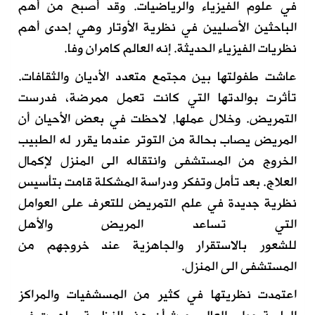
في
علوم الفيزياء و
الرياضيات.
و
قد أصبح
من أهم
الباحثين الأ
صليين في
نظرية الأوتار وهي إحدى أهم
نظريات الفيزياء الحديثة
.
إ
نه العالم كامران وفا.
عاشت طفولتها بين مجتمع متعدد الأديان والثقافات.
تأثرت بوالدتها التي كانت
تعمل ممرضة
،
فدرست
التمريض.
وخلال
عملها, لاحظت
في بعض الأحيان
أن
ا
لمريض
يصاب بحالة
من التوتر
عندما
يقرر له
الطبيب
الخروج
من المستشفى وانتقاله
الى المنزل
لإكمال
العلاج
.
بعد تأمل وتفكر
ودراسة المشكلة قامت
بتأسيس
نظرية جديدة في علم التمريض للتعرف على العوامل
التي تساعد
المريض والأهل
للشعور
بالاستقرار
والجاهزية عند خروجهم من
المستشفى الى المنزل.
اعتمدت نظريتها في
كثير من المسشفيات والمراكز