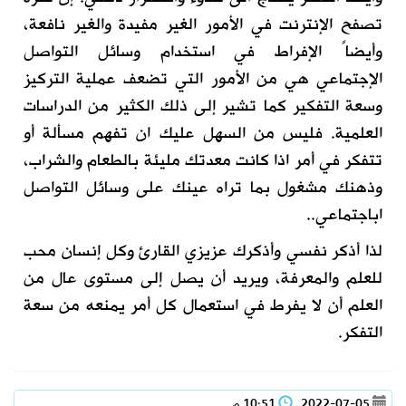
تصفح الإ
نترنت
في الأمور الغير مفيدة و
الغير نافعة،
وأيضاً
الإ
فراط في استخدام
وسائل التواصل
الإجتماعي
هي من الأمور التي تضعف
عملية التركيز
وسعة التفكير
كما تشير
إلى ذلك
الكثير من الدراسات
العلمية.
فليس من السهل عليك ان تفهم
مسألة أو
تتفكر في أمر
اذا كانت معدتك مليئة بالطعام والشراب
،
وذهنك مشغول بما تراه عينك على وسائل التواصل
اباجتماعي.
.
لذا أذكر نفسي
و
أ
ذكرك عزيزي القارئ وكل إنسان محب
للعلم والمعرفة
،
ويريد أن يصل إلى مستوى عال من
العلم
أن لا يفرط
في استعمال
كل أمر يمنعه
من سعة
التفكر.
2022-07-05
10:51 م