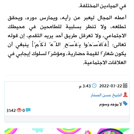
في الميادين المختلفة.
أعطه المجال ليعبر عن رأيه، ويمارس دوره، ويحقق
تطلعه، ولا تنظر بسلبية للطامحين في محيطك
الاجتماعي، ولا تعرقل طريق أحد يريد التقدم، إن قوله
تعالى:
﴿
فَافْسَحُوا يَفْسَحِ اللَّهُ لَكُمْ
﴾
ينبغي أن
يكون شعارًا لقيمة حضارية، ومؤشرًا لسلوك إيجابي في
العلاقات الاجتماعية.
2022-07-22
3:43 م
الشيخ حسن الصفار
لا يوجد وسوم
3542
0