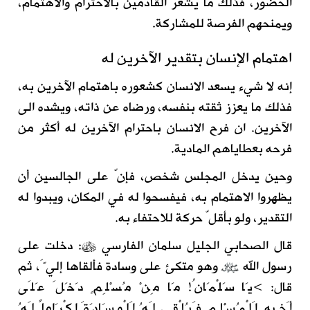
الحضور، فذلك ما يشعر القادمين بالاحترام والاهتمام،
ويمنحهم الفرصة للمشاركة.
اهتمام الإنسان بتقدير الآخرين له
إنه لا شيء يسعد الانسان كشعوره باهتمام الآخرين به،
فذلك ما يعزز ثقته بنفسه، ورضاه عن ذاته، ويشده الى
الآخرين. ان فرح الانسان باحترام الآخرين له أكثر من
فرحه بعطاياهم المادية.
وحين يدخل المجلس شخص، فإنّ على الجالسين أن
يظهروا الاهتمام به، فيفسحوا له في المكان، ويبدوا له
التقدير، ولو بأقلّ حركة للاحتفاء به.
قال الصحابي الجليل سلمان الفارسي
: دخلت على
رسول الله
وهو متكئ على وسادة فألقاها إليَّ، ثم
قال: >يَا سَلْمَانُ! مَا مِنْ مُسْلِمٍ دَخَلَ عَلَى
أَخِيهِ اَلْمُسْلِمِ فَيُلْقِي لَهُ اَلْوِسَادَةَ إِكْرَاماً لَهُ