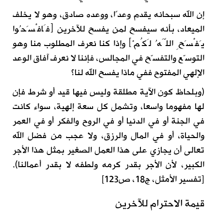
إن الله سبحانه يقدم وعدًا، ووعده صادق، وهو لا يخلف
الميعاد، بأنه سيفسح لمن يفسح للآخرين
﴿
فَافْسَحُوا
يَفْسَحِ اللَّهُ لَكُمْ
﴾
وإذا كنا نعرف المطلوب منا وهو
التوسّع والتفسّح في المجالس، فإننا لا نعرف آفاق الوعد
الإلهي المفتوح ففي ماذا يفسح الله لنا؟
(وبلحاظ كون الآية مطلقة وليس فيها قيد أو شرط فإن
لها مفهوما واسعا، وتشمل كل سعة إلهية، سواء كانت
في الجنة أو في الدنيا أو في الروح والفكر أو في العمر
والحياة، أو في المال والرزق، ولا عجب من فضل الله
تعالى أن يجازي على هذا العمل الصغير بمثل هذا الأجر
الكبير، لأن الأجر بقدر كرمه ولطفه لا بقدر أعمالنا).
[تفسير الأمثل، ج18، ص123]
قيمة الاحترام للآخرين