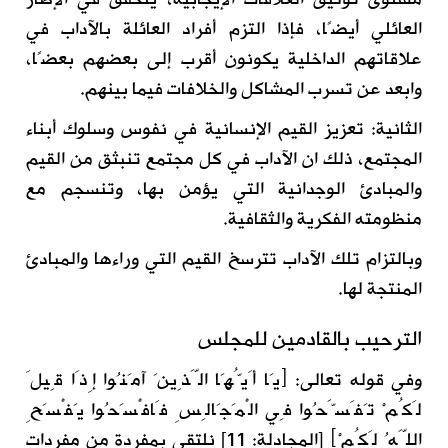
العائلي أيضًا، فإذا التزم أفراد العائلة بالآداب في
علاقاتهم الداخلية يكونون أقرب إلى بعضهم بعضًا،
وابعد عن تسرب المشاكل والخلافات فيما بينهم.
الثانية: تعزيز القيم الإنسانية في نفوس وسلوك أبناء
المجتمع، ذلك ان الآداب في كل مجتمع تنبثق من القيم
والمبادئ الوجدانية التي يؤمن بها، وتنسجم مع
منظومته الفكرية والثقافية.
وبالتزام تلك الآداب تترسخ القيم التي وراءها والمبادئ
المنتجة لها.
الترحيب بالقادمين للمجلس
وفي قوله تعالى:
﴿
يَا أَيُّهَا الَّذِينَ آمَنُوا إِذَا قِيلَ
لَكُمْ تَفَسَّحُوا فِي الْمَجَالِسِ فَافْسَحُوا يَفْسَحِ
اللَّهُ لَكُمْ
﴾
[المجادلة: 11] نلتقي بمفردة من مفردات