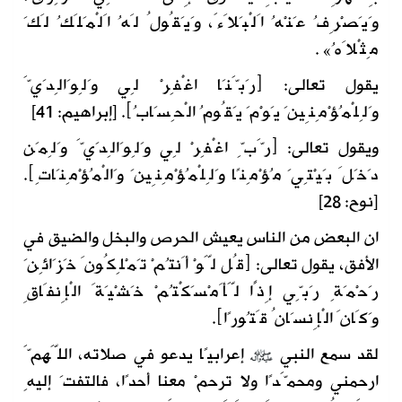
وَيَصْرِفُ عَنْهُ اَلْبَلاَءَ، وَيَقُولُ لَهُ اَلْمَلَكُ لَكَ
مِثْلاَهُ» .
يقول تعالى:
﴿
رَبَّنَا اغْفِرْ لِي وَلِوَالِدَيَّ
وَلِلْمُؤْمِنِينَ يَوْمَ يَقُومُ الْحِسَابُ
﴾
. [إبراهيم: 41]
ويقول تعالى:
﴿
رَّبِّ اغْفِرْ لِي وَلِوَالِدَيَّ وَلِمَن
دَخَلَ بَيْتِيَ مُؤْمِنًا وَلِلْمُؤْمِنِينَ وَالْمُؤْمِنَاتِ
﴾
.
[نوح: 28]
ان البعض من الناس يعيش الحرص والبخل والضيق في
الأفق، يقول تعالى:
﴿
قُل لَّوْ أَنتُمْ تَمْلِكُونَ خَزَائِنَ
رَحْمَةِ رَبِّي إِذًا لَّأَمْسَكْتُمْ خَشْيَةَ الْإِنفَاقِ
وَكَانَ الْإِنسَانُ قَتُورًا
﴾
.
لقد سمع النبي
إعرابيًا يدعو في صلاته، اللَّهمَّ
ارحمني ومحمَّدًا ولا ترحمْ معنا أحدًا، فالتفتَ إليهِ