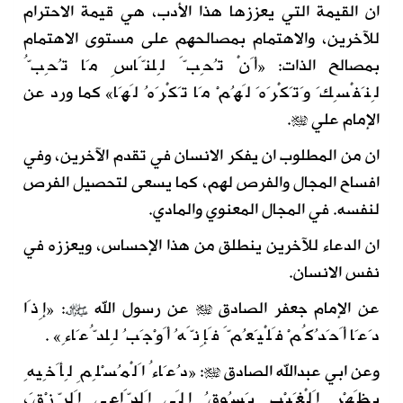
ان القيمة التي يعززها هذا الأدب، هي قيمة الاحترام
للآخرين، والاهتمام بمصالحهم على مستوى الاهتمام
بمصالح الذات: «أَنْ تُحِبَّ لِلنَّاسِ مَا تُحِبُّ
لِنَفْسِكَ وَتَكْرَهَ لَهُمْ مَا تَكْرَهُ لَهَا» كما ورد عن
الإمام علي
.
ان من المطلوب ان يفكر الانسان في تقدم الآخرين، وفي
افساح المجال والفرص لهم، كما يسعى لتحصيل الفرص
لنفسه. في المجال المعنوي والمادي.
ان الدعاء للآخرين ينطلق من هذا الإحساس، ويعززه في
نفس الانسان.
عن الإمام جعفر الصادق
عن رسول الله
: «إِذَا
دَعَا أَحَدُكُمْ فَلْيَعُمَّ فَإِنَّهُ أَوْجَبُ لِلدُّعَاءِ» .
وعن ابي عبدالله الصادق
: «دُعَاءُ اَلْمُسْلِمِ لِأَخِيهِ
بِظَهْرِ اَلْغَيْبِ يَسُوقُ إِلَى اَلدَّاعِي اَلرِّزْقَ،