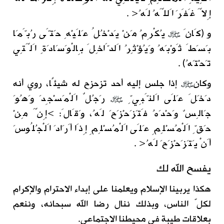
إِلاَّ غَفَرَ اَللَّهُ لَهُ< .
و (كَانَ
يُكْرِمُ مَنْ يَدْخُلُ عَلَيْهِ حَتَّى رُبَّمَا
بَسَطَ ثَوْبَهُ وَيُؤْثِرُ اَلدَّاخِلَ بِالْوَسَادَةِ اَلَّتِي
تَحْتَهُ) .
وكان
إذا جلس إليه أحد تزحزح له شيئًا، روي أنه
دَخَلَ عَلَى اَلنَّبِيِّ
رَجُلٌ اَلْمَسْجِدَ وَهُوَ
جَالِسٌ وَحْدَهُ فَتَزَحْزَحَ لَهُ، وَقَالَ: >إِنَّ مِنْ
حَقِّ اَلْمُسْلِمِ عَلَى اَلْمُسْلِمِ إِذَا أَرَادَ اَلْجُلُوسَ
أَنْ يَتَزَحْزَحَ لَهُ< .
يفسح الله لك
هكذا يربينا الإسلام ويعلمنا على إبداء الاحترام والإكرام
لكلّ الناس، وبذلك ننال رضا الله سبحانه، وننعم
بعلاقات طيبة في محيطنا الاجتماعي.