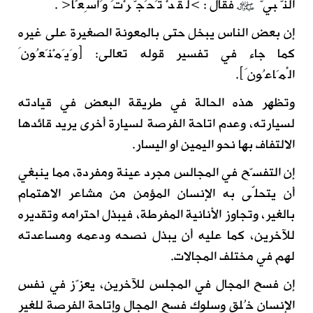
النَّبيُّ
فقالَ: >لَقَدْ تَحَجَّرْتَ وَاسِعًا< .
إن بعض الناس يبخل حتى بالمعونة الصغيرة على غيره
كما جاء في تفسير قوله تعالى:
﴿
وَيَمْنَعُونَ
الْمَاعُونَ
﴾
.
وتظهر هذه الحالة في طريقة البعض في قيادته
لسيارته، وعدم اتاحة الفرصة لسيارة أخرى يريد قائدها
الالتفاف بها نحو اليمين او اليسار.
إن التفسّح في المجالس مجرد عينة ومفردة، مما ينبغي
أن يتحلّى به الإنسان المؤمن من مشاعر الاهتمام
بالغير، وتجاوز الأنانية المفرطة، فيبذل احترامه وتقديره
للآخرين، كما عليه أن يبذل نصحه ودعمه ومساعدته
لهم في مختلف المجالات.
إن فسح المجال في المجلس للآخرين، يعزّز في نفس
الإنسان خُلق وسلوك فسح المجال وإتاحة الفرصة للغير