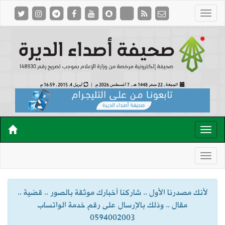
الجمعة , 22 صفر 1448 هـ ,
7 أغسطس 2026 م |
أبريل 4, 2015 , 16:59 م
لأنك مصدرنا الأول .. شاركنا أخبارك موثقة بالصور .. قضية ..
مقال .. وذلك بالإرسال على رقم خدمة الواتساب
0594002003