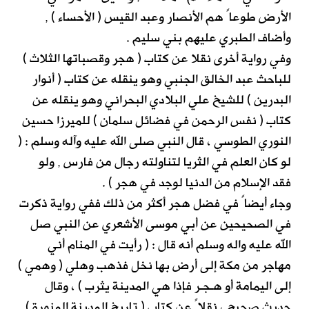
الأرض طوعاً هم الأنصار وعبد القيس ( الأحساء ) ,
وأضاف الطبري عليهم بني سليم .
وفي رواية أخرى نقلا عن كتاب ( هجر وقصباتها الثلاث )
للباحث عبد الخالق الجنبي وهو ينقله عن كتاب ( أنوار
البدرين ) للشيخ علي البلادي البحراني وهو ينقله عن
كتاب ( نفس الرحمن في فضائل سلمان ) للميرزا حسين
النوري الطوسي ، قال النبي صلى الله عليه وآله وسلم : (
لو كان العلم في الثريا لتناولته رجال من فارس , ولو
فقد الإسلام من الدنيا لوجد في هجر ) .
وجاء أيضاً في فضل هجر أكثر من ذلك ففي رواية ذكرت
في الصحيحين عن أبي موسى الأشعري عن النبي صل
الله عليه واله وسلم أنه قال : ( رأيت في المنام أني
مهاجر من مكة إلى أرض بها نخل فذهب وهلي ( وهمي )
إلى اليمامة أو هـجـر فإذا هي المدينة يثرب ) ، وقال
حديث صحيح ، نقلاً عن كتاب ( تاريخ المدينة المنورة )