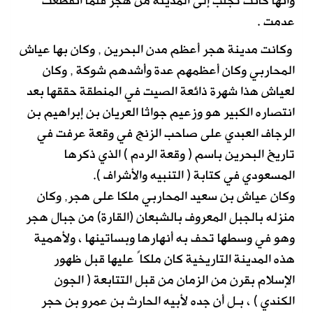
وأنها كانت تجلب إلى المدينة من هجر فلما انقطعت
عدمت .
وكانت مدينة هجر أعظم مدن البحرين , وكان بها عياش
المحاربي وكان أعظمهم عدة وأشدهم شوكة , وكان
لعياش هذا شهرة ذائعة الصيت في المنطقة حققها بعد
انتصاره الكبير هو وزعيم جواثا العريان بن إبراهيم بن
الرجاف العبدي على صاحب الزنج في وقعة عرفت في
تاريخ البحرين باسم ( وقعة الردم ) الذي ذكرها
المسعودي في كتابة ( التنبيه والأشراف ).
وكان عياش بن سعيد المحاربي ملكا على هجر, وكان
منزله بالجبل المعروف بالشبعان (القارة) من جبال هجر
وهو في وسطها تحف به أنهارها وبساتينها ، ولأهمية
هذه المدينة التاريخية كان ملكاً عليها قبل ظهور
الإسلام بقرن من الزمان من قبل التتابعة ( الجون
الكندي ) ، بـل أن جده لأبيه الحارث بن عمرو بن حجر