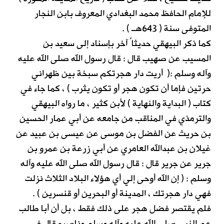
للإمام الحافظ محمد البغدادي المعروف بابن النجار
المتوفى سنة ( 643هــ ) .
كما ذكر البيهقي حديثاً آخر بإسناد إلى سعيد بن
المسيب عن صهيب قال : قال رسول الله صلى الله عليه
وآله وسلم :( أريت دار هجرتكم سبخة بين ظهراني
حرتين فإما أن تكون هجر أو تكون يثرب ) ، كما جاء في
كتاب ( البداية والنهاية ) لأبن كثير ، ما رواه البيهقي
والترمذي في المناقب من جامعه عن أبي عمار الحسين
بن حريث عن الفضل بن موسى عن عيسى بن عبيد عن
غيلان بن عبدالله العامري عن أبي زرعة بن عمرو بن
جرير عن جرير قال : قال رسول الله صلى الله عليه وآله
وسلم : ( إن الله أوحى إلي أي هؤلاء البلاد الثلاث نزلت
فهي دار هجرتك ، المدينة أو البحرين أو قنسرين ) .
فلم يقتصر فضل هجر على ذلك فقط ، بل أن أبا طالب
عم النبي صلى الله عليه وآله وسلم وناصره قال في