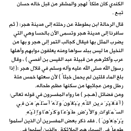
الكندي كان ملكاً لهجر والمشقر من قبل خاله حسان
تبـع .
قال الرحالة ابن بطوطة عن رحلته إلى مدينة هجر: ( ثم
سافرنا إلى مدينة هجر وتسمى الآن بالحسا وهي التي
يضرب المثل بها فيقال كجالب التمر إلى هجر و بها من
النخيل ما ليس ببلد سواها ومنه يعلفون دوابهم وأهلها
عرب وأكثرهم من قبيلة عبد القيس بن أفصي ) ، وقال
رسول الله صلى الله عليه وآله وسلم في قلال هجر :( إذا
بلغ الماء قلتين لم يحمل خبثاً ) لأن سعتها خمس مئة
رطل ومن عجائبها من سكنها عظم طحاله.
ومن فضائل (هـجـر ) ما رواه المفسرون في قوله تعالى:
( أَفَغَيْرَ دِينِ اللّهِ يَبْغُونَ وَلَهُ أَسْلَمَ مَن فِي
السَّمَاوَاتِ وَالأَرْضِ طَوْعًا وَكَرْهًا وَإِلَيْهِ
يُرْجَعُونَ ) , فقد ذكر بعض المفسرين أن الذين أسلموا
طوعاً في السماء هم الملائكة , والذين أسلموا في