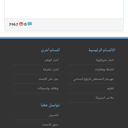
7967
0
الأقسام الرئيسية
أقسام أخرى
أخبار منيزلاوية
أخبار الوطن
أنشطة وفعاليات
أخبار متفرقة
مهرجان المصطفى للزواج الجماعي
عين على الإحساء
تعليم
وظائف وتسجيلات
ملاعب المنيزلة
تواصل معنا
التسجيل
دخول الأعضاء