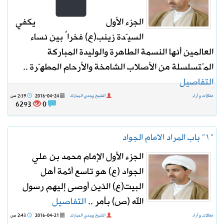
الجزء الأول
يكفي
السيّدة زينب(ع) فخراً بين نساء
العالمين أنها النسمة الطاهرة والوليدة المباركة
المُتسلسلة من الأصلاب الشامخة والأرحام المطهّرة ..
التفاصيل
مقالات و أراء
الشيخ وجدي المبارك
2016-04-24
2:39 ص
6293
0
“١” باب المراد الامام الجواد
الجزء الأول الإمام محمد بن علي
الجواد (ع) هو تاسع أئمة أهل
البيت(ع) الذين أوصى إليهم رسول
الله (ص) بأمر ..
التفاصيل
مقالات و أراء
الشيخ وجدي المبارك
2016-04-21
2:43 ص