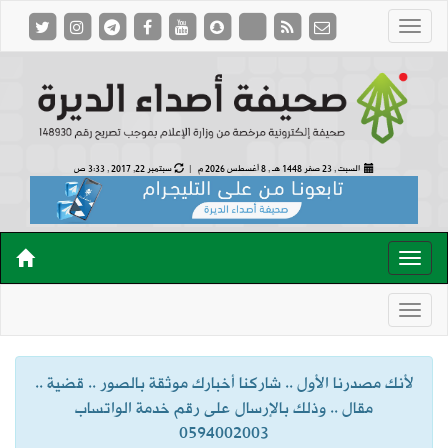
السبت , 23 صفر 1448 هـ ,
8 أغسطس 2026 م |
سبتمبر 22, 2017 , 3:33 ص
لأنك مصدرنا الأول .. شاركنا أخبارك موثقة بالصور .. قضية ..
مقال .. وذلك بالإرسال على رقم خدمة الواتساب
0594002003