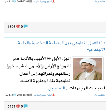
مقالات و أراء
الشيخ وجدي المبارك
2017-07-01
8:11 ص
6803
0
(١) ​العمل التطوعي بين المصلحة الشخصية والحاجة
الاجتماعية
الجزء الأول ✳ الأنبياء والأئمة هم
النموذج الأرقى والأسمى لبشر سخروا
رسالتهم وقدراتهم إلى أعمال
تطوعية بناءة ومثمرة لامست
احتياجات المجتمعات ..
التفاصيل
مقالات و أراء
الشيخ وجدي المبارك
2016-08-08
8:33 ص
6157
0