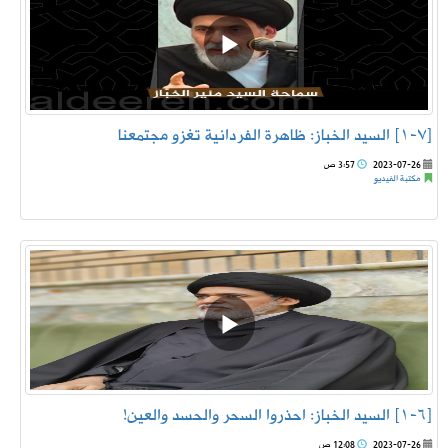
[٧-١] السيد الخباز: ظاهرة الفردانية تغزو مجتمعنا
2023-07-26
3:57 ص
مكتبة الفيديو
[٦-١] السيد الخباز: احذروا السحر والحسد والعين!
2023-07-26
12:08 ص