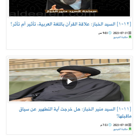
[١٢-١] السيد الخباز: علاقة القرآن باللغة العربية، تأثير أم تأثر؟
2023-07-31
9:03 ص
مكتبة الفيديو
[١١-١] السيد منير الخباز: هل خرجت آية التطهير عن سياق
ماقبلها؟
2023-07-30
7:53 م
مكتبة الفيديو