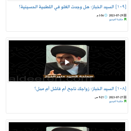
[٩-١] السيد الخباز: هل وجدت الغلو في اللطمية الحسينية؟
2023-07-29
3:56 م
مكتبة الفيديو
[٨-١] السيد الخباز: زواجك ناجح أم فاشل أم ممل؟
2023-07-27
9:21 ص
مكتبة الفيديو