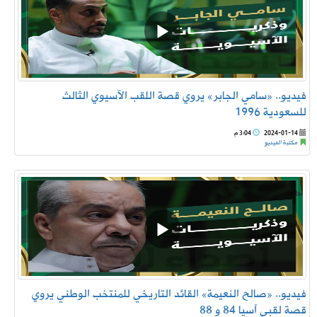
فيديو.. «سامي الجابر» يروي قصة اللقب الآسيوي الثالث
للسعودية 1996
2024-01-14
3:04 م
مكتبة الفيديو
فيديو.. «صالح النعيمة» القائد التاريخي للمنتخب الوطني يروي
قصة لقبي آسيا 84 و 88