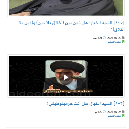
[٥-١] السيد الخباز: هل نحن بين (أخلاق بلا دين) و(دين بلا
أخلاق)؟
2023-07-25
4:21 ص
مكتبة الفيديو
[٣-١] السيد الخباز: هل أنت هرمينوطيقي؟
2023-07-24
4:25 م
مكتبة الفيديو