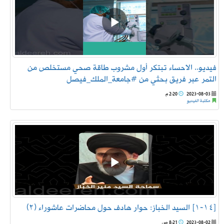
فيديو.. الاحساء‬⁩ تبتكر أول مشروب طاقة صحي مستخلص من
التمر عبر فريق بحثي من ⁧‫#جامعة_الملك_فيصل‬⁩
2023-08-03
2:20 م
مكتبة الفيديو
[١٤-١] السيد الخباز: حوار هادف حول محاضرات عاشوراء (٢)
2023-08-02
8:21 ص