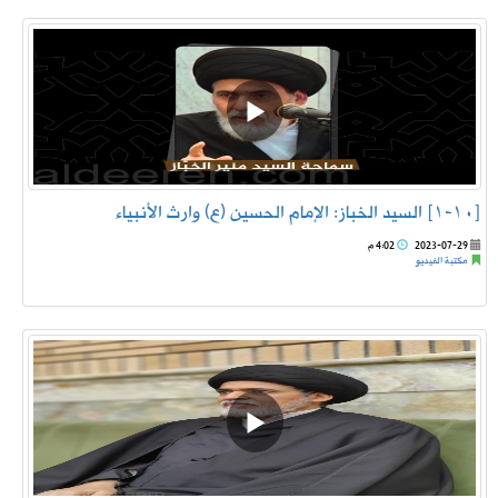
[١٠-١] السيد الخباز: الإمام الحسين (ع) وارث الأنبياء
2023-07-29
4:02 م
مكتبة الفيديو