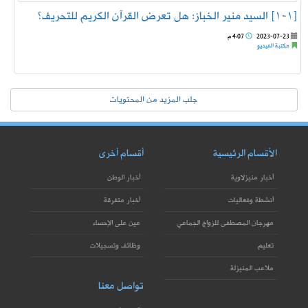
[١-١] السيد منير الخباز: هل تعرض القرآن الكريم للتحريف؟
2023-07-23
4:07 م
مكتبة الفيديو
جلب المزيد من المحتويات
الأقسام الرئيسية
أقسام أخرى
أخبار منيزلاوية
أخبار الوطن
أنشطة وفعاليات
أخبار متفرقة
مهرجان المصطفى للزواج الجماعي
عين على الإحساء
تعليم
وظائف وتسجيلات
ملاعب المنيزلة
تواصل معنا