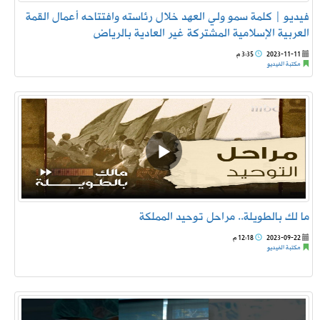
فيديو‬⁩ | كلمة سمو ⁧‫ولي العهد‬⁩ خلال رئاسته وافتتاحه أعمال القمة
العربية الإسلامية المشتركة‬⁩ غير العادية بالرياض
2023-11-11
3:35 م
مكتبة الفيديو
ما لك بالطويلة.. مراحل توحيد المملكة
2023-09-22
12:18 م
مكتبة الفيديو