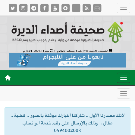
الخميس , 21 صفر 1448 هـ ,
6 أغسطس 2026 م |
يناير 14, 2024 , 15:04 م
لأنك مصدرنا الأول .. شاركنا أخبارك موثقة بالصور .. قضية ..
مقال .. وذلك بالإرسال على رقم خدمة الواتساب
0594002003