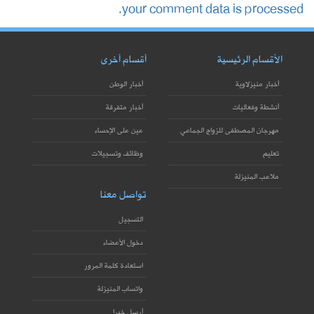
your comment data is processed.
الأقسام الرئيسية
أقسام أخرى
أخبار منيزلاوية
أخبار الوطن
أنشطة وفعاليات
أخبار متفرقة
مهرجان المصطفى للزواج الجماعي
عين على الإحساء
تعليم
وظائف وتسجيلات
ملاعب المنيزلة
تواصل معنا
التسجيل
دخول الأعضاء
استعادة كلمة المرور
واتساب المنيزلة
أرسل خبرا