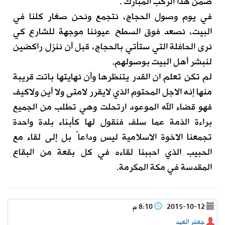
ضمن هذا الركب المبارك .
في يوم وصول الحجاج، نتجمع ونحن صغار كلنا في
البيت، نصعد فوق السطح عيوننا موجهة للشارع كي
نرى الحافلة التي ستأتي بالحجاج، قبل أن ننزل راكضين
لنبشر أهل البيت بوصولهم.
لم تكن تعلم ان القدر يتنظرها وأن نهايتها باتت قريبة
منها إنه الاجل المحتوم الذي لايقرر لامتى ولا أين ولاكيف
فهو قضاء الله الموعود ارتحلت وهي تطلب من الجميع
براءة الذمة عما سلف فنقول لها كأبناء بلدة واحدة
تجمعنا الاخوة الاسلامية ليس وداعاً بل إلى لقاء مع
الحبيب الذي احببنا لقاءه في كل بقعة من البقاع
المقدسة في مكة المكرمة.
2015-10-12
8:10 م
جعفر العيد