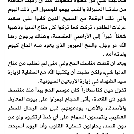
طمأنينة ففي كل خطوه تخطوها منذ ان ركبت الحافلة
من بلدتنا المنيزلة والقلب يهفو للوصول الى ذلك اليوم
والى تلك الوقفة مع الحجيج الذين كانوا على صعيد
عرفات الطاهر، تركت كما تركوا كل متاع الدنيا وذهبوا
شعثاً غبراً إلى الأراضي المقدسة، وهناك يرجون رضا
الله عز وجل، والحج المبرور الذي يعود منه الحاج كيوم
ولدته أمه .
وبعد ان قضت مناسك الحج وفي منى لم تطلب من متاع
الدنيا شيء ولكن طلبت أن يكتبها الله مع المشاية لزيارة
سيد الشهداء في زيارة الاربعين المليونية .
تقول حين كنا صغاراً كان موسم الحج يبدأ منذ منتصف
شهر ذي القعدة، يأتي الحجاج ليمرّوا على بيوت المعارف
والأصدقاء والأهل، يودعونهم قبل شد الرحال للسفر
العظيم، يلتمسون السماح على أي خطأ ارتكبوه ولو من
دون قصد، يحاولون تصفية القلوب وأنا اليوم أصبحت