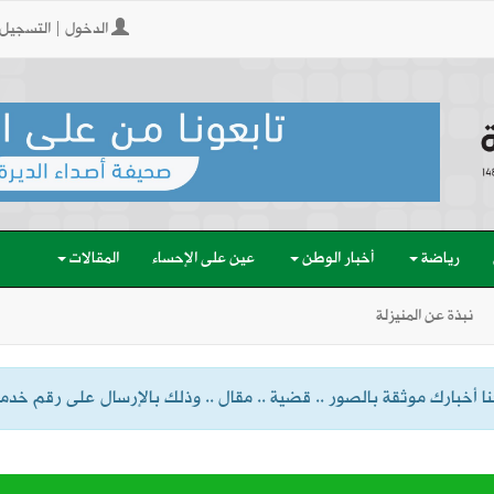
الدخول | التسجيل
رياضة
أخبار الوطن
عين على الإحساء
المقالات
نبذة عن المنيزلة
 أخبارك موثقة بالصور .. قضية .. مقال .. وذلك بالإرسال على رقم خدمة الواتسا