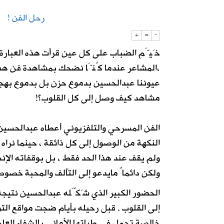
رحل الفن !
2026-08-07
المملكة وتركيا وباكستان توقع اتفاقية 
+
=
-
خَيَّم الضباب على كل عين قرأت هذه العبارة
2026-08-07
حساب المواطن يوضح: العمالة المنزلية 
،المشاعر عندما كُنَّا نضحك بمشاهدة فن هذا
عيوننا عبدالحسين بدموع حزن بل بدموع بهجة
مشاهد كيف وصل إلى كل القلوب؟!
الفن المسرحي والتلفزيوني أعطاه عبدالحسي
النكهة من الوصول إلى كل ذائقة ، حينما نرا
ولم يقف عند هذا الحد فقط ، بل بوقفاته الإ
ولكن دائماً مايدعو إلى التآلف والمحبة خصوص
الحضور الكبير الذي شَكَّله عبدالحسين نتي
إلى القلوب . قبل رحيله بأيام ضجت مواقع ال
خالصة تحمل في طياتها الأماني بالشفاء العاج