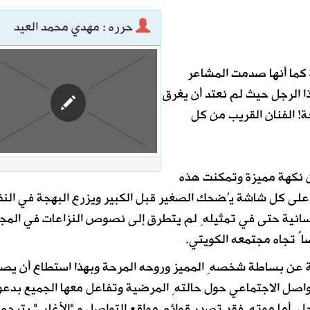
حرره : مهدي محمد العيد
مكة للدفاع المشترك
 كما أنها صدمت المشاعر
ليست من التابعين
 الرجل حيث لم نعتد أن يغرق
! الفنان القريب من كل
ن نكهة مميزة وتمكنت هذه
ه على كل شاشة يُضحك الصغير قبل الكبير ويزرع البهجة في ال
نسانية حتى في تمثيلهِ لم يتطرق إلى نصوص النزاعات في المج
اً تجاه مجتمعه الكويتي.
جة عن بساطة شخصهِ المميز وروحه المرحة وبهذا استطاع أن يص
تواصل الاجتماعي حول حالتهِ المرضية وتفاعل معها الجميع بدعو
ل. أما موتهِ فقد تصدر قوائم مواقع التواصل و "الأغلب" يترحم