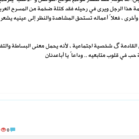
 هذا الرجل ويرى في رحيله فقد كتلة ضخمة من المسرح العرب
وأخرى ، فعلاً أعماله تستحق المشاهدة والنظر إلى عينيه يشعرن
ل القادمة گ شخصية اجتماعية ، لأنه يحمل معنى البساطة والتف
حب في قلوب متابعيه .. وداعاً يا أباعدنان
15360
0