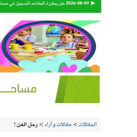
2026-08-09
هل يمكن لـ المتقاعد التسجيل في حساب
2026-08-09
مصفاة أرامكو ساسرف تعلن عن وظائف 
2026-08-09
“التجارة” تحذر من مشاركة بيانات المن
2026-08-08
‏لجنة الانتخابات تعلن القائمة الأولية 
2026-08-08
إعصار دولفين يضرب بقوة.. الصين تغلق 
2026-08-08
الهيئة العامة للنقل تعتمد اللائحة التنفي
2026-08-08
93 متبرعاً في اليوم الأول.. «بدمي أفديك 28» تواصل استقبال المتبرعين بالدم في المنيزلة
المقالات
>
مقالات و أراء
>
رحل الفن !
2026-08-08
«إكس» تطلق برنامجًا جديدًا لمكافأة ا