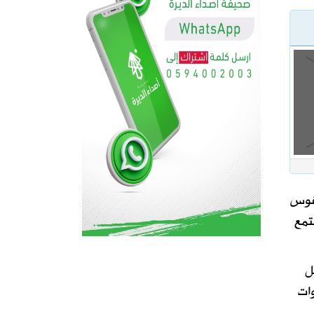
نفوس
تمع
ل
ات