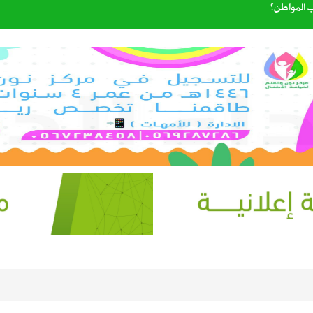
 المواطن؟
شاغرة
شآت عبر مواقع غير موثوقة
المترشحة لرئاسة وعضوية مجلس إدارة الاتحاد السعودي لكرة القدم
المدارس وتوقف الملاحة تحسبًا لكارثة
ذية لنقل البضائع بالدراجات الآلية
لمحتوى الأصلي وتنهي «مشاركة الأرباح» في سبتمبر