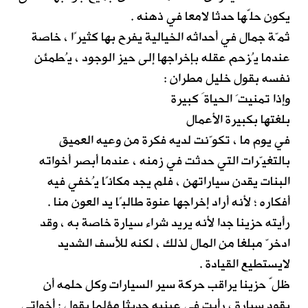
يكون حلّها حدثا لامعا في ذهنه .
ثمّة جمال في أحداثه الخيالية يفرح بها كثيرًا ، خاصة
عندما يُزحم عقله بإخراجها إلى حيز الوجود ، يُطمئن
نفسه بقول خليل مطران :
وإذا تمنيتَ الحياةَ كبيرة
بلغتها بكبيرة الأعمال
في يوم ما ، تكوّنت لديه فكرة من وعيه العميق
بالتغيّرات التي حدثت في زمنه ، عندما أبصر أخواته
البنات يقدن سياراتهن ، فلم يجد مكانًا يُخفي فيه
أفكاره ؛ لأنه أراد إخراجها عنوة طالبًا يد العون منا .
رأيته حزينا جدا لأنه يريد شراء سيارة خاصة به ، وقد
ادخرّ مبلغا من المال لذلك ، لكنه للأسف الشديد
لايستطيع القيادة .
ظلّ حزينا يراقب حركة سير السيارات وكل حلمه أن
يقود سيارة ، رأيت في عينيه حديثا مؤلما يقول : أخواتي