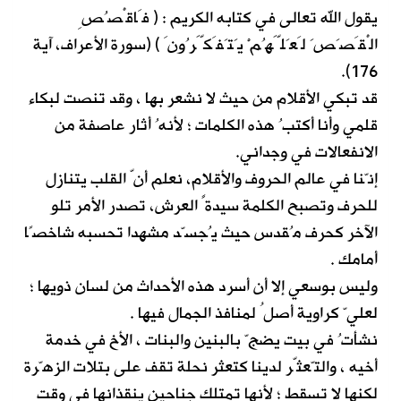
يقول الله تعالى في كتابه الكريم : ( فَاقْصُصِ
الْقَصَصَ لَعَلَّهُمْ يَتَفَكَّرُونَ ) (سورة الأعراف، آية
176).
قد تبكي الأقلام من حيث لا نشعر بها ، وقد تنصت لبكاء
قلمي وأنا أكتبُ هذه الكلمات ؛ لأنهُ أثار عاصفة من
الانفعالات في وجداني.
إنّنا في عالم الحروف والأقلام، نعلم أنّ القلب يتنازل
للحرف وتصبح الكلمة سيدةً العرش، تصدر الأمر تلو
الآخر كحرف مُقدس حيث يُجسّد مشهدا تحسبه شاخصًا
أمامك .
وليس بوسعي إلا أن أسرد هذه الأحداث من لسان ذويها ؛
لعليّ كراوية أصلُ لمنافذ الجمال فيها .
نشأتُ في بيت يضجّ بالبنين والبنات ، الأخ في خدمة
أخيه ، والتّعثّر لدينا كتعثر نحلة تقف على بتلات الزهّرة
لكنها لا تسقط ؛ لأنها تمتلك جناحين ينقذانها في وقت