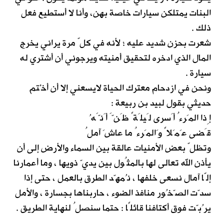
البنات يمتلكن سيارات خاصة بهن، وأنا لا أستطيع فعل
ذلك .
شعرت بحزن شديد عليه ؛ لأنه في كلّ مرة يراني يخرج
المال الذي ادخره لتحقيق أمنيته ويرجوني أن أشتري له
سيارة .
ونحن في ازدحام معترك الحياة لايسعني إلا أن أخْتم
حديثي بقول لبيد بن ربيعة :
إِذا المَرءُ أَسرى لَيلَةً ظَنَّ أَنَّهُ
قَضى عَمَلاً وَالمَرءُ ما عاشَ آملُ
وتظلّ بعض الأمنيات عالقة بين السماء والأرض إلى أن
يأذن الله تعالى لها بالمثُول بين يديّ ذويها ، وما أعمارنا
إلّا آمال نسعى خلفها ، نُمهّد الطرق بالعمل ، حتى إذا
سدّت الصّخُور منافذ الضوء ، حاربناها بجسارة ، والأمل
يرُبّت فوق أكتافنا قائلًا : حتما سنصلُ لنهاية الطريق .