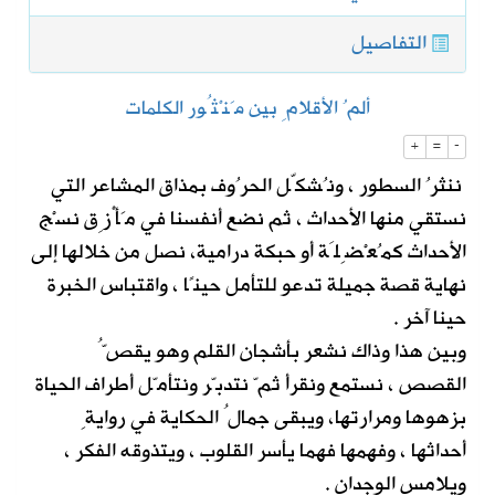
التفاصيل
ألمُ الأقلامِ بين مَنْثُور الكلمات
+
=
-
‏ ننثرُ السطور ، ونُشكّل الحرُوف بمذاق المشاعر التي
نستقي منها الأحداث ، ثم نضع أنفسنا في مَأْزِق نسْج
الأحداث كمُعْضِلَة أو حبكة درامية، نصل من خلالها إلى
نهاية قصة جميلة تدعو للتأمل حينًا ، واقتباس الخبرة
حينا آخر .
وبين هذا وذاك نشعر بأشجان القلم وهو يقصُّ
القصص ، نستمع ونقرأ ثمّ نتدبّر ونتأمّل أطراف الحياة
بزهوها ومرارتها، ويبقى جمالُ الحكاية في روايةِ
أحداثها ، وفهمها فهما يأسر القلوب ، ويتذوقه الفكر ،
ويلامس الوجدان .