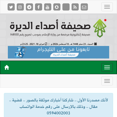
السبت , 23 صفر 1448 هـ ,
8 أغسطس 2026 م |
فبراير 18, 2021 , 23:25 م
لأنك مصدرنا الأول .. شاركنا أخبارك موثقة بالصور .. قضية ..
مقال .. وذلك بالإرسال على رقم خدمة الواتساب
0594002003