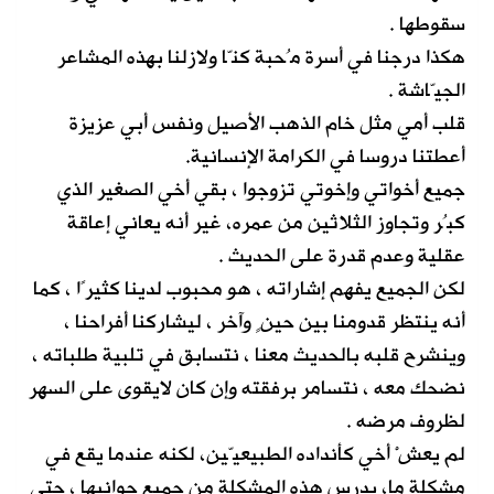
سقوطها .
هكذا درجنا في أسرة مُحبة كنّا ولازلنا بهذه المشاعر
الجيّاشة .
قلب أمي مثل خام الذهب الأصيل ونفس أبي عزيزة
أعطتنا دروسا في الكرامة الإنسانية.
جميع أخواتي وإخوتي تزوجوا ، بقي أخي الصغير الذي
كبُر وتجاوز الثلاثين من عمره، غير أنه يعاني إعاقة
عقلية وعدم قدرة على الحديث .
لكن الجميع يفهم إشاراته ، هو محبوب لدينا كثيرًا ، كما
أنه ينتظر قدومنا بين حينٍ وآخر ، ليشاركنا أفراحنا ،
وينشرح قلبه بالحديث معنا ، نتسابق في تلبية طلباته ،
نضحك معه ، نتسامر برفقته وإن كان لايقوى على السهر
لظروف مرضه .
لم يعشْ أخي كأنداده الطبيعيّين، لكنه عندما يقع في
مشكلة ما، يدرس هذه المشكلة من جميع جوانبها ، حتى