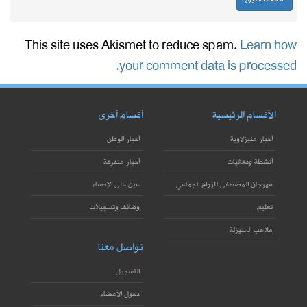
This site uses Akismet to reduce spam.
Learn how
your comment data is processed.
الأقسام الرئيسية
أقسام أخرى
أخبار منيزلاوية
أخبار الوطن
أنشطة وفعاليات
أخبار متفرقة
مهرجان المصطفى للزواج الجماعي
عين على الإحساء
تعليم
وظائف وتسجيلات
ملاعب المنيزلة
تواصل معنا
التسجيل
دخول الأعضاء