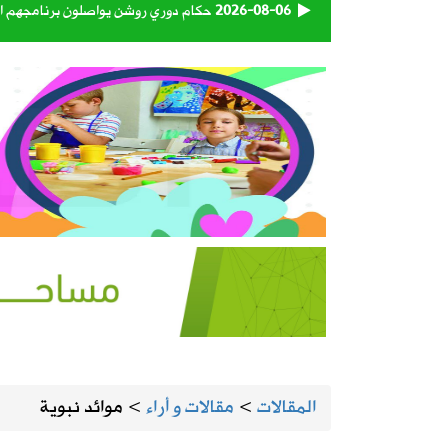
2026-08-06
حكام دوري روشن يواصلون برنامجهم ال
2026-08-06
استاد أرامكو يقترب من لحظة الافتتاح.
2026-08-06
أمانة الأحساء تنجز تطوير الطريق الرابط
2026-08-05
المنيزلة تستعد لإطلاق النسخة الـ28 من حملة التبرع بالدم «بدمي أفديك» الجمعة ولمدة يومين
2026-08-05
الجامعة السعودية الإلكترونية تواصل استقبال طلبات 
2026-08-05
130 كاميرا ذكية تراقب شبكة الطرق على مدار الساعة
2026-08-05
إطلاق تحدي ابتكار أفضل مظلة لضيوف 
المقالات
>
مقالات و أراء
>
موائد نبوية
2026-08-05
طقس المملكة الأربعاء.. سحب رعدية مم