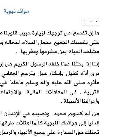
موائد نبوية
2026-08-04
بالفيديو | الأستاذ أحمد السعيد يستعرض
+
=
-
ما إن تفصح عن توجهك لزيارة حبيب قلوبنا مح
2026-08-04
انطلاق موسم الروبيان ينعش أسواق القط
حتى يقصدك الجميع بحمل السلام لجماله وجل
مشاهد الحياة بين مشرقها ومغربها .
إننا إذا بحثنا عمّا خلفه الرسول الكريم من
نرى أنّه كفيل بإنشاء جيل يترجم المعاني 
فأثره صلى الله عليه وآله وسلم مُخلدٌ ف
التربية ، في المعاملات المالية والاجتماعي
وأعرافنا الأصيلة .
من له كسهم محمد ونصيبه في الإنسان ال
الدنيا إلى موائدك النبوية كلّما امتلأت طرقها
تمتلك حق الصدارة على جميع الأنبياء والرسل 