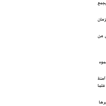
يجمع
زمان
س من
سموه
آمنة
فلما
برها