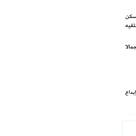
يسكن
تقيه
مالا
بداع