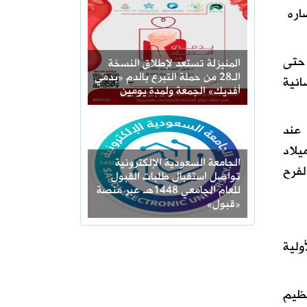
اره
 حتى
المنيزلة تستعد لإطلاق النسخة
الـ28 من حملة التبرع بالدم «بدمي
انية
أفديك» الجمعة ولمدة يومين
 عند
يلاد
الجامعة السعودية الإلكترونية
لفرح
تواصل استقبال طلبات القبول
للعام الجامعي 1448هـ عبر منصة
«قبول»
ولية
عظيم