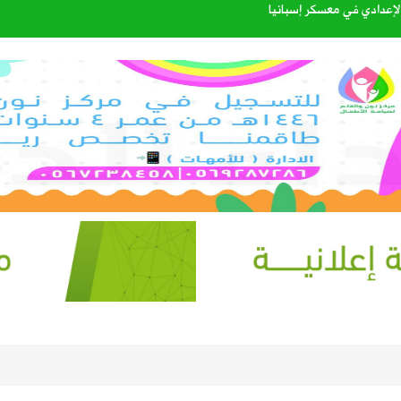
إعدادي في معسكر إسبانيا
. سبتمبر يحسم الجاهزية ونوفمبر موعد الانطلاق
 بين العقير والطرف لتعزيز السلامة المرورية وكفاءة طرق الواحة
القبول للعام الجامعي 1448هـ عبر منصة «قبول»
الرحمن
طرة وارتفاع في الحرارة ونشاط للرياح على عدة مناطق