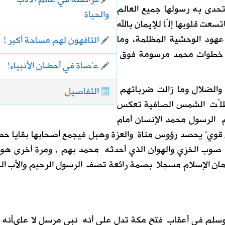
تحدى به رسولها جميع العالم
والحياة
عت قلوبها إلّا للإيمان بالله
عهود الوحشية المظلمة، وما
التافهون لهم مساحة أكبر !
ر خطوات محمد مرسومة فوق
‏عُصاة في أحضان الأنبياء!
والضلال وما زالت ضرباتهم
التفاصيل
 ظلّت الشمس الصافية تعكس
م الرسول محمد الإنسان أمام
 قويّ يحصد رؤوس مناة والعزة وهبل فيجمع أصحابها بقايا حط
 صوب الخزي والهوان الذي أحدثه محمد بهم ، ومرة أخرى هو 
مان الإسلام مسجلا بصمة رائعة تصف الرسول الرحيم والأب ال
 وسلم في أعقاب فتح مكة تدل على أنه نبي مرسل لا علىأنه 