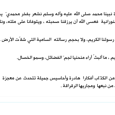
 نبينا محمد صلى الله عليه وآله وسلم نشعر بفخر محمديّ 
ورانية فعسى الله أن يرزقنا صحبته ، ويتوفانا على ملته، ونل
رسولنا الكريم، ولا بحجم رسالته السامية التي شقّت الأرض ج
، ما ألبثُ أراه منحنيا لجمّ الفضائل، وسمو الخصال.
ن الكتّاب أفكارا هادرة وأحاسيس جميلة تتحدث عن معجزة إ
من نبعها ومجاريها الرقراقة .