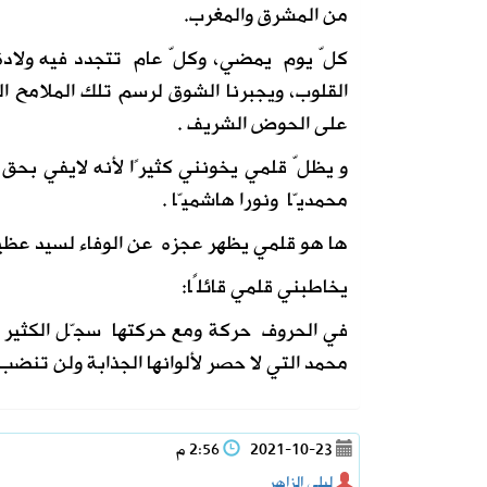
من المشرق والمغرب.
كلّ يوم يمضي، وكلّ عام تتجدد فيه ولادة
القلوب، ويجبرنا الشوق لرسم تلك الملامح الن
على الحوض الشريف .
و يظلّ قلمي يخونني كثيرًا لأنه لايفي بحق 
محمديّا ونورا هاشميّا .
ها هو قلمي يظهر عجزه عن الوفاء لسيد عظيم 
يخاطبني قلمي قائلًا:
في الحروف حركة ومع حركتها سجّل الكثير م
محمد التي لا حصر لألوانها الجذابة ولن تنضب 
2021-10-23
2:56 م
ليلى الزاهر