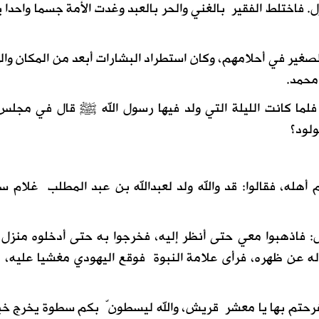
 فاختلط الفقير بالغني والحر بالعبد وغدت الأمة جسما واحدا 
صغير في أحلامهم، وكان استطراد البشارات أبعد من المكان وال
محمد.
لما كانت الليلة التي ولد فيها رسول الله ﷺ قال في مجل
لود؟
 أهله، فقالوا: قد والله ولد لعبدالله بن عبد المطلب غلام 
ل: فاذهبوا معي حتى أنظر إليه، فخرجوا به حتى أدخلوه منزل 
 له عن ظهره، فرأى علامة النبوة فوقع اليهودي مغشيا عليه، 
، فرحتم بها يا معشر قريش، والله ليسطونّ بكم سطوة يخرج خ