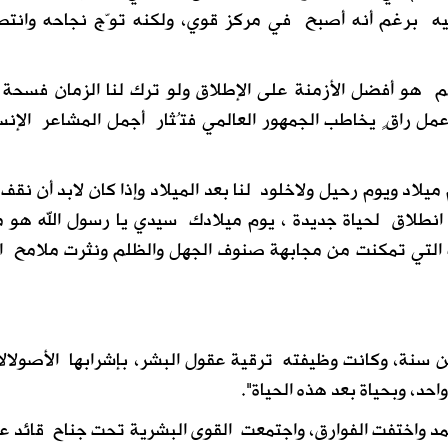
ه برغم أنه أصبح في مركز قوي، ولكنه توّج نجاحه وانتص
ريم هو أفضل الأزمنة على الإطلاق ولو ترك لنا الزمان فسحة
ل راقٍ يخاطب الجمهور العالمي فتُثار أجمل المشاعر الإنس
ميلاد ويوم رحيل ولاخلود لنا بعد الميلاد وإذا كان لابد أن نقف
م انطلاق لحياة جديدة ، يوم ميلادك سيدي يا رسول الله هو م
 التي تمكنت من مجابهة صنوف الجهل والظلم ونثرت ملامح ا
نة، وكانت وظيفته ترقية عقول البشر، بإشرابها الأصولالأ
واحد، وبحياة بعد هذه الحياة".
مد واختفت الفوارق، واجتمعت القوى البشرية تحت جناح قائد 