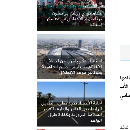
حكام دوري روشن يواصلون
برنامجهم الإعدادي في معسكر
إسبانيا
استاد أرامكو يقترب من لحظة
الافتتاح.. سبتمبر يحسم الجاهزية
ونوفمبر موعد الانطلاق
امها
الأب
حاني
أمانة الأحساء تنجز تطوير الطريق
الرابط بين العقير والطرف لتعزيز
السلامة المرورية وكفاءة طرق
الواحة
قائد