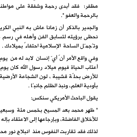
مظفر؛ فقد أبدى رحمة وشفقة على مواطني
بالرحمة والعفو ".
والجدير بالذكر أن زمانا عاش به النبي الك
نحظى برؤيته لتسابق الفن وأهله في رسم عم
وتُجمّل الساحة الإسلامية احتفاءً بميلادك .
وفي واقع الأمر أنّ أيّ إنسان لابد له من يوم 
أعتاب الحياة فيوم ميلاد رسول الله كان يو
للأرض بحلّة قشيبة ، لون الشجاعة الأرضية
بأودية العلم، ونبذ الظلم جانبًا .
يقول الباحث الأمريكي سنكس:
" ظهر محمد بعد المسيح بخمس مئة وسبعين س
للأخلاق الفاضلة، وبإرجاعها إلى الاعتقاد بإله 
لذلك فقد تقاربت النفوس منذ انبلاج نور مح