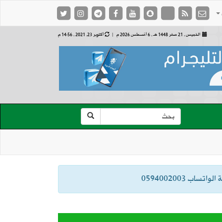
الخميس , 21 صفر 1448 هـ ,
6 أغسطس 2026 م |
أكتوبر 23, 2021 , 14:56 م
ب 0594002003