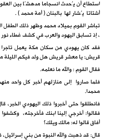
استطاع أن يُحدث انسجاما مدهشًا بين العقول.
أشتاتا يُشار لها بالبنان ( أمة محمد ) .
تباشر القوم بميلاد محمد وظهر ذلك الطفل ال
، إذ تسابق اليهود والعرب في كشف غطاء نور 
فقد كان يهودي من سكان مكة يعمل تاجرا ف
قريش: يا معشر قريش هل ولد فيكم الليلة مو
فقال القوم : والله ما نعلمه.
فلما صاروا إلى منازلهم أخبر كل واحد منهم
محمدا.
فانطلقوا حتى أخبروا ذلك اليهودي الخبر، قا
فقالوا: أخرجي إلينا ابنك فأخرجته، وكشفوا
أفاق قالوا له: مالك ويلك؟
قال: قد ذهبت والله النبوة من بني إسرائيل