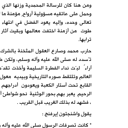
ومن هنا كان للرسالة المحمدية وزنها الذي 
وحمل على عاتقيه مسؤولية أرواحٍ مؤمنة ما اتس
تعالى وحده، وإليه يعود الفضل في انتهاء 
طوت من أزمنة اختفت معالمها وبقيت آثا
ترابها.
حارب محمد وصارع العقول المثخنة بالشرك 
تُسدد له صلى الله عليه وآله وسلم، ولكن
آراءً لبّت نداء الفطرة السليمة وأخذت تقدّ
العالم وتلتقط صوره التاريخية وبيديه معول
القابع تحت أستار الكعبة ويعودون أدراجهم
الرحيم يعبر بهم بحور الوثنية نحو شواطئ أ
، فشهد له بذلك الغريب قبل القريب .
يقول واشنجتون إيرفنج :
" كانت تصرفات الرسول صلى الله عليه وآله