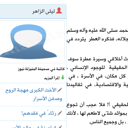
ليلى الزاهر
 برنامج “مدار” الصيفي في لقاء على قناة الإخبارية
مد صلى الله عليه وآله وسلم
يف.. وتوقعات بزيادة المعروض خلال الأسابيع المقبلة
اله، فذكره العطر يتردد في
 إرث أخلاقي وسيرة عطرة سوف
الحقيقية للوجود الإنساني ،
كاتبة في صحيفة المنيزلة نيوز
ي كل مكان، في الأسرة ، في
إقرأ المزيد
ة والاقتصادية، في تقاليدنا
الأخت الكبرى مهجة الروح
ومدفن الأسرار
حقيقي ؟! فلا عجب أن تجوع
 بموائد شتّى لاطعم لها ، لأنك
رثاءٌ في فقدهم!
، بل وجميع الناس.
قراصنة في عالم الأدب