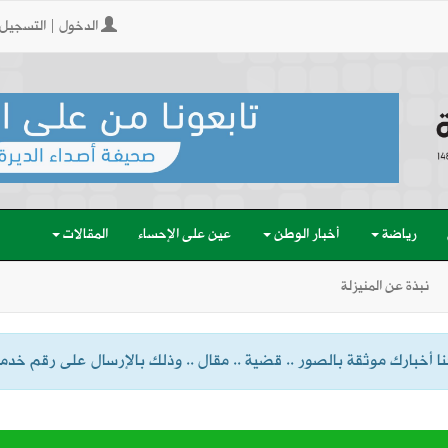
الدخول | التسجيل
رياضة
أخبار الوطن
عين على الإحساء
المقالات
نبذة عن المنيزلة
 أخبارك موثقة بالصور .. قضية .. مقال .. وذلك بالإرسال على رقم خدمة الواتسا