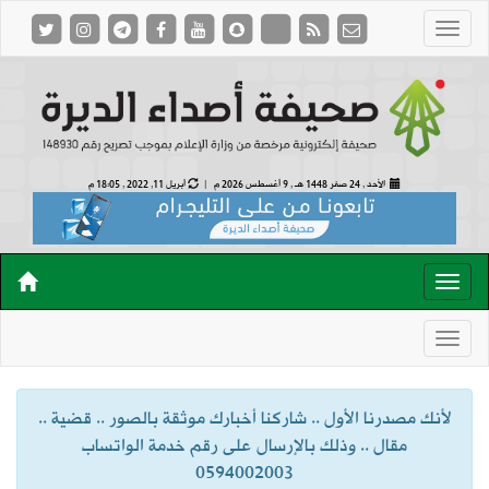
الأحد , 24 صفر 1448 هـ ,
9 أغسطس 2026 م |
أبريل 11, 2022 , 18:05 م
لأنك مصدرنا الأول .. شاركنا أخبارك موثقة بالصور .. قضية ..
مقال .. وذلك بالإرسال على رقم خدمة الواتساب
0594002003