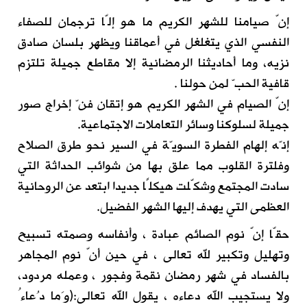
إنّ صيامنا للشهر الكريم ما هو إلّا ترجمان للصفاء
النفسي الذي يتغلغل في أعماقنا ويظهر بلسان صادق
نزيه، وما أحاديثنا الرمضانية إلا مقاطع جميلة تلتزم
قافية الحبّ لمن حولنا .
إنّ الصيام في الشهر الكريم هو إتقان فنّ إخراج صور
جميلة لسلوكنا وسائر التعاملات الاجتماعية.
إنّه إلهام الفطرة السويّة في السير نحو طرق الصلاح
وفلترة القلوب مما علق بها من شوائب الحداثة التي
سادت المجتمع وشكّلت هيكلًا جديدا ابتعد عن الروحانية
العظمى التي يهدف إليها الشهر الفضيل.
حقّا إنّ نوم الصائم عبادة ، وأنفاسه وصمته تسبيح
وتهليل وتكبير لله تعالى ، في حين أنّ نوم المجاهر
بالفساد في شهر رمضان نقمة وفجور ، وعمله مردود،
ولا يستجيب الله دعاءه ، يقول الله تعالى:(وَما دُعاءُ