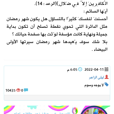
الْكافِرِينَ إِلاَّ فِي ضَلالٍ)(الرعد : 14).
أيّها الصائم :
أحسنتَ لنفسكَ كثيرًا بالتساؤل هل يكون شهر رمضان
مثل الدائرة التي تحوي نقطة تصلح أن تكون بداية
جميلة ونهاية كانت مؤسفة لوّثت بها صفحة حياتك ؟
بلا شك سوف يُعيدها شهر رمضان سيرتها الأولى
البيضاء .
2022-04-11
6:05 م
ليلى الزاهر
لا يوجد وسوم
10435
0