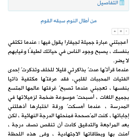
التفاصيل
من أطال النوم سبقه القوم
+
=
-
أعجبتني عبارة جميلة لجيفارا يقول فيها : عندما تكتفي
بنفسك ، يصبح وجود الناس في حياتك لطيفًا وغيابهم
لا يضر.
عندما قرأتُها عدتُ بذاكرتي قليلا للخلف وتذكرتُ إحدى
الفتيات المحببات لقلبي، فقد عرفتُها مكتفية ذاتيا
بنفسها ، تعجبني عندما تصبحُ غرفتها عالمها المتسع
بجميع اللغات ، أصبحتْ موسوعة ضخمة لزميلاتها في
المدرسة ، عندما أمسكتُ ورقة اختبارها أذهلتني
إجاباتها ، كنت المُصححة فمنحتها الدرجة النهائية ، لكن
بعد المراجعة والتدقيق كادت أن تنقص نصف درجة ،
آمنت بها وبطاقاتها الاجتهادية ، وفي هذه اللحظة