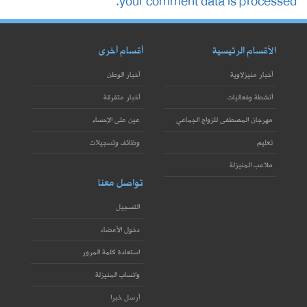
your comment data is processed.
الأقسام الرئيسية
أقسام أخرى
أخبار منيزلاوية
أخبار الوطن
أنشطة وفعاليات
أخبار متفرقة
مهرجان المصطفى للزواج الجماعي
عين على الإحساء
تعليم
وظائف وتسجيلات
ملاعب المنيزلة
تواصل معنا
التسجيل
دخول الأعضاء
استعادة كلمة المرور
واتساب المنيزلة
أرسل خبرا