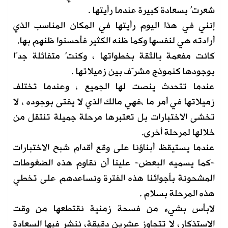
شعرتُ بسعادة كبيرة عندما رأيتها .
إنني في هذا اليوم رأيتها في المكان المناسب الذي
أرادته هي لنفسها وكما ظنه الكثير فأحسنوا ظنهم بها.
كانت مفعمة بالثقة بخطواتها ، وكنتُ متفائلة جدًا
بوجودها كنموذج مشرّف بين زميلاتها .
عندما تتحدث ينصت لها الجميع ، وعندما تختلف
زميلاتها في أمر ما ،فهي مالك الذي لا يفتى بوجوده ، لا
تخشى الاختبارات بل تعتبرها مرحلة جميلة تنتقل من
خلالها لمرحلة أخرى.
عندما يستيقظ أبناؤنا على وقع أقدام شبح الاختبارات
-كما يسميه البعض- علينا أن نقاوم هذه الضغوطات
المشحونة بأجوائنا هذه الفترة ونساعدهم على تخطي
هذه المرحلة بسلام .
لابأس بشيء من فسحة زمنية نقتطعها من وقت
الاستذكار، لا تتجاوز عشرين دقيقة، ننشر فيها السعادة