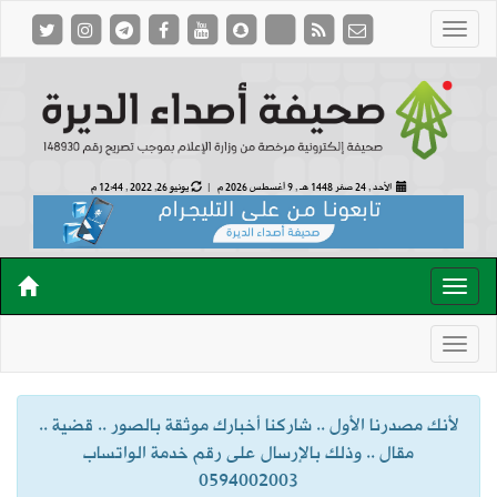
الأحد , 24 صفر 1448 هـ ,
9 أغسطس 2026 م |
يونيو 26, 2022 , 12:44 م
لأنك مصدرنا الأول .. شاركنا أخبارك موثقة بالصور .. قضية ..
مقال .. وذلك بالإرسال على رقم خدمة الواتساب
0594002003