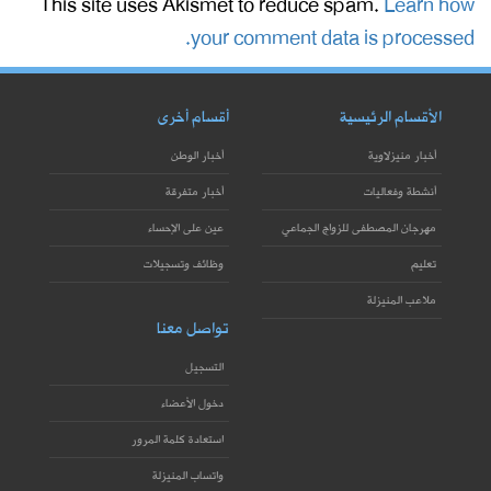
This site uses Akismet to reduce spam.
Learn how
your comment data is processed.
الأقسام الرئيسية
أقسام أخرى
أخبار منيزلاوية
أخبار الوطن
أنشطة وفعاليات
أخبار متفرقة
مهرجان المصطفى للزواج الجماعي
عين على الإحساء
تعليم
وظائف وتسجيلات
ملاعب المنيزلة
تواصل معنا
التسجيل
دخول الأعضاء
استعادة كلمة المرور
واتساب المنيزلة