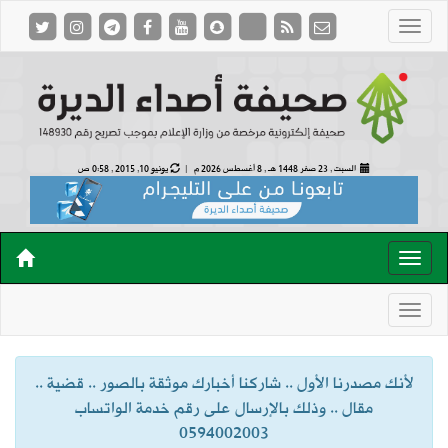
السبت , 23 صفر 1448 هـ ,
8 أغسطس 2026 م |
يونيو 10, 2015 , 0:58 ص
لأنك مصدرنا الأول .. شاركنا أخبارك موثقة بالصور .. قضية ..
مقال .. وذلك بالإرسال على رقم خدمة الواتساب
0594002003