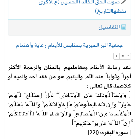
صوت الحق الخالد (الحسين (ع )ذكرى
نقشهاالتاريخ)
التفاصيل
جمعية البر الخيرية بسنابس للأيتام رعاية وأهتمام
+
=
-
تعد رعاية الأيتام ومعاملتهم بالحنان والرحمة الأكثر
أجراً وثواباً عند الله، واليتيم هو من فقد أحد والديه أو
كلاهما، قال تعالى :
﴿ وَيَسْأَلُونَكَ عَنِ الْيَتَامَىٰ ۖ قُلْ إِصْلَاحٌ لَّهُمْ
خَيْرٌ ۖ وَإِن تُخَالِطُوهُمْ فَإِخْوَانُكُمْ ۚ وَاللَّهُ يَعْلَمُ
الْمُفْسِدَ مِنَ الْمُصْلِحِ ۚ وَلَوْ شَاءَ اللَّهُ لَأَعْنَتَكُمْ
ۚ إِنَّ اللَّهَ عَزِيزٌ حَكِيمٌ﴾
[ سورة البقرة: 220]