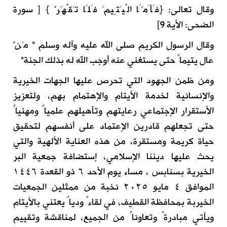
وقال تعالى: {فَأَمَّا الْيَتِيمَ فَلَا تَقْهَرْ } [ سورة
الضحى: الأية 9]
وقال الرسول الكريم صلى الله عليه وآله وسلم " مَنْ
عال يتيماً حتى يستغني عنه أوجب الله له بذلك الجنة"
ومن ظمن الجهود التي تحرص عليها الجهات الخيرية
والإنسانية لخدمة الأيتام والإهتمام بهم، ولتعزيز
الأستقرار الإجتماعي رعايتهم وتأهيلهم علمياً ومهنياً
حتى تجعلهم قادرين الإعتماد على أنفسهم لتحقيق
حياة كريمة ومستقرة، من هذه العناية الألهية والتي
يحث عليها ديننا الإسلامي، إستضافة جمعية البر
الخيرية بسنابس ، مساء يوم الأحد ٦ ذو القعدة ١٤٤٦
الموافق ٤ مايو ٢٠٢٥ نخبة من ممثلين الجمعيات
الخيربة بمحافظة القطيف، في لقاءً ودياً يعتني بالأيتام
ويأتي مبادرةً وتعاوناً من الجميع، لمناقشة وتقييم