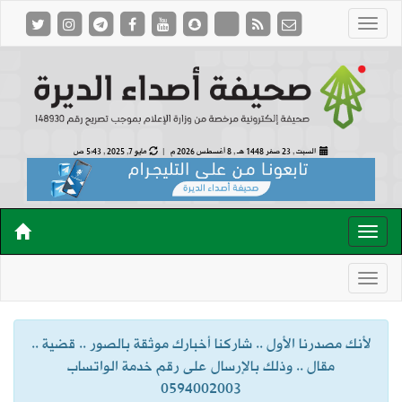
السبت , 23 صفر 1448 هـ ,
8 أغسطس 2026 م |
مايو 7, 2025 , 5:43 ص
لأنك مصدرنا الأول .. شاركنا أخبارك موثقة بالصور .. قضية ..
مقال .. وذلك بالإرسال على رقم خدمة الواتساب
0594002003