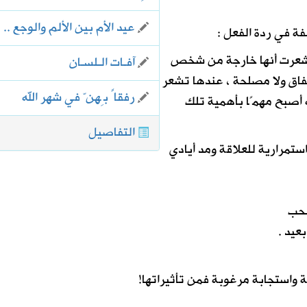
عيد الأم بين الألم والوجع ..
لفة في ردة الفعل :
و شعرت أنها خارجة من شخص
آفـات الـلسـان
اق ولا مصلحة ، عندها تشعر
رفقاً بِهنّ في شهر الله
 أصبح مهمًا بأهمية تلك
التفاصيل
ستمرارية للعلاقة ومد أيادي
لحب
عيد .
 واستجابة مرغوبة فمن تأثيراتها!