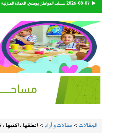
2026-08-07
حساب المواطن يوضح: العمالة المنزلية 
2026-08-07
اقتران الثريا بالقمر يعلن اقتراب نهاية 
2026-08-07
الحرارة تصل لـ 50 مئوية.. الإنذار البرتقالي بموجة حارة على الأحساء وعدة مدن بالشرقية
2026-08-07
“الغذاء والدواء” تسحب 3 منتجات قهوة وشوكولاتة وتحذر من استهلاكها
2026-08-06
رسميًا.. الأهلي يعلن التعاقد مع الكرو
2026-08-06
وزارة الدفاع تعيّن اللواء البحري الركن 
2026-08-06
تبوك تتصدر إنتاج العنب في المملكة بنسبة 
المقالات
>
مقالات و أراء
>
انطقها ، اكتبها ، ل
2026-08-06
حكام دوري روشن يواصلون برنامجهم ال