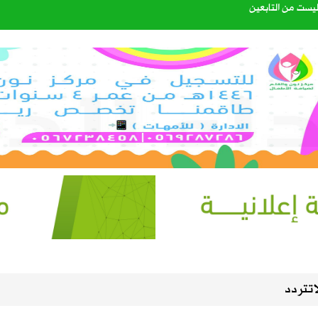
ليست من التابعين
الصيف في سماء المملكة
اتي الهولندي مارينو بوسيتش
عبدالله الشهري قائدًا للتحالف البحري الدفاعي متعدد الجنسيات
40%
اتتردد
إعدادي في معسكر إسبانيا