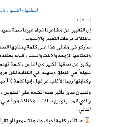
انطقها ، اكتبها ، لات
2026-08-06
استاد أرامكو يقترب من لحظة الافتتاح.
+
=
-
إن التعبير عن مشاعرنا تجاه غيرنا سمة حميدة 
2026-08-06
أمانة الأحساء تنجز تطوير الطريق الرابط
باختلاف درجات التعبير والإسلوب .
سأركز في مقالي هذا على كلمة يحتاجها الصدي
وتحتاجها الزوجة والأخت والبنت ، كلمة يفتقدها
يكابر عن نطقها الكثير من الناس ، كلمة تهدم
سهلةٌ في النطق وسهلةٌ في الكتابة لكن غرورن
وكتابتها ربما الأغلب عرِفها ، إنها كلمة (( أُحبك
ولتبيان مدى تأثير هذه الكلمة على النفوس ،
والذي قمت بتوجيههِ لفئات مختلفة من أهلي 
التالي :
ما تأثير كلمة أحبك عندما تسمعها أو تقر