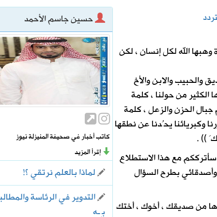
تردد
حسين جاسم الأحمد
. سبتمبر يحسم الجاهزية ونوفمبر موعد الانطلاق
وهبها الله لكل إنسان ، لكن
 بين العقير والطرف لتعزيز السلامة المرورية وكفاءة طرق الواحة
ق والحبيب والابن والأخ
 الكثير من حولنا ، كلمة
 جبال الحزن والزعل ، كلمة
ا وكبريائنا يحُدنا عن نطقها
كاتب أخبار في صحيفة المنيزلة نيوز
َ )) .
إقرأ المزيد
 سأترككم مع هذا الاستطلاع
لماذا بالعلم نرتقي ؟!
وأصدقائي بطرح السؤال
التدوير في الرئاسة والمطالب
أها من صديقك ، أخوك ، أختك
بِـه