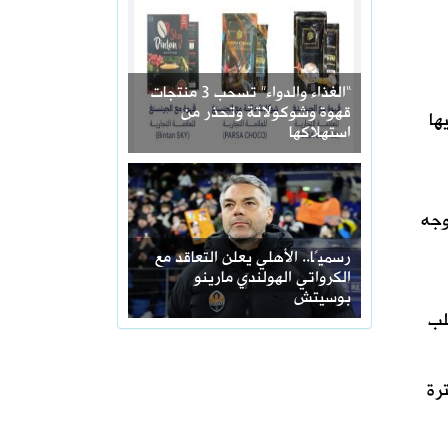
“الغذاء والدواء” تسحب 3 منتجات
قهوة وشوكولاتة وتحذر من
ها
استهلاكها
وجه
رسميًا.. الأهلي يعلن التعاقد مع
الكرواتي الهولندي مارينو
بوسيتش
لب
رة