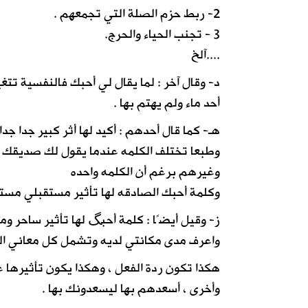
2- ربط حزم الصلة التي تجمعهم .
3 - تجنب الحياء والحرج.
....آلخ
د- وقال آخر : لما يقال لي أحبك فالنفسية تتغ
أحد ماء ولم يهتم بها .
هـ- كما قال أحدهم : أكيد لها أثر كبير جدا 
وطبعا تختلف الكلمه عندما يقول لك صديقك أح
وغيرهم برغم أن الكلمه واحده
وكلمة أحبك الصادقه لها تأثير مستقبلي مستم
ز- وقيل أيضًا : كلمة أحبگ لها تأثير ساحر و
واعرف مدى مكانتي لديه وتشمل كل معاني ال
هكذا تكون ردة الفعل ، وهكذا يكون تأثيرها عل
وأخرى ، أسعدهم بها ليسعدونك بها .