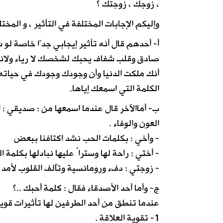
، زوجك ، زوجتك ؟
وإليكم الإجابات المختلفة في التأثير ، و المخت
أ- أحدهم قال أنه تأثير إيجابي جدًا خاصة ل
صادق وقلب شفاف يحبك لشخصك لا رياء ولانف
أنك ملكت الدنيا وأن وجودك وجودك في حياته
الكلمة التي اسمعك إياها.
ب- أماالآخر قال عندما اسمعها من : صديقي : ا
العون والوفاء .
- وأخي : بكلمات الحب نشد اكتافنا ببعض
- أختي : راحة لها وستراً عليها نبادلها بكلمة ا
- زوجتي : دفء ورومانسية وتآلف القلوب لأمد ب
ج- وأما أحد الأصدقاء فقال : كلمة أحبك ..؟
عندما تنطق من أحد الطرفين لها تأثيرات قوية
1- تقوية العلاقة .