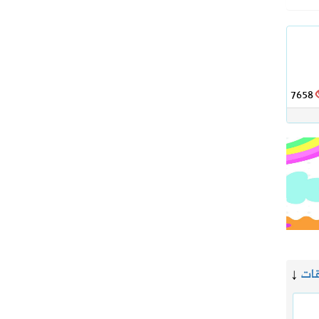
7658
قات
↓