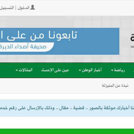
الدخول | التسجيل
رياضة
أخبار الوطن
عين على الإحساء
المقالات
نبذة عن المنيزلة
 أخبارك موثقة بالصور .. قضية .. مقال .. وذلك بالإرسال على رقم خدمة الواتسا