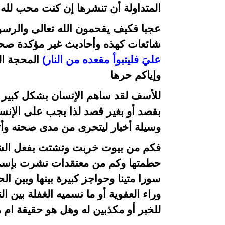
المتداولة أن تنشرها إن كنت محب لله
عجبا فكيف يقحمون الله تعالى والرسو
شائعات كهذه وأحاديث غير مؤكدة صحته
عليَ فليتبوأ مقعده من النار)
المحجة البيضاء 
وإياكم حرها
للأسف لقد ساهم الإنسان بشكل كبير ف
بقصد أو بغير قصد لذا يجب على الإنس
وسيلة أخبار ليتحرى من مدى صحته وأث
فكم من بيوت خربت وتشتت بفعل الش
حطمتها وكم من معتقدات نشرت بإسم ا
سورا متينا وحواجز كبيرة بينها وبين ال
وراء العفوية أو ما نسميه الغفلة بين
للخبر أو مكذبين له وهل هو حقيقة ام 