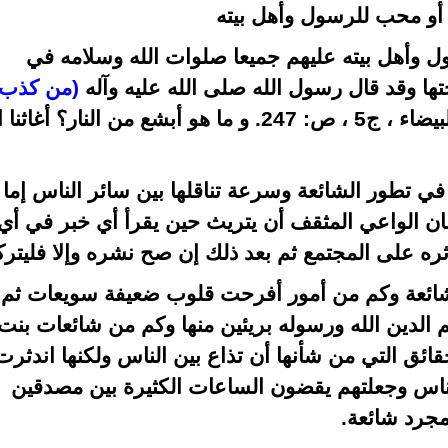
 أو محب للرسول وأهل بيته
ل وأهل بيته عليهم جميعا صلوات الله وسلامه في
ا وقد قال رسول الله صلى الله عليه وآله
(من كذب
، ج5 ، ص: 247.
و
ما هو أبشع من النار؟ أغاثنا ا
ي تطور الشائعة وسرعة تناقلها بين سائر الناس إما
ان الواعي المثقف أن يتريث حين يقرأ أي خبر في أي
ره على المجتمع ثم بعد ذلك إن صح نشره وإلا فليترك
ائعة وكم من أمور أفرحت قلوب ضعيفة سويعات ثم
لدين الله ورسوله بريئين منها وكم من شائعات بنت
حقائق التي من شأنها أن تذاع بين الناس ولكنها اندثرت
 الناس وجعلتهم يقضون الساعات الكثيرة بين مصدقين
مجرد شائعة.