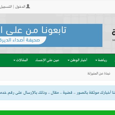
الدخول | التسجيل
رياضة
أخبار الوطن
عين على الإحساء
المقالات
نبذة عن المنيزلة
 أخبارك موثقة بالصور .. قضية .. مقال .. وذلك بالإرسال على رقم خدمة الواتسا