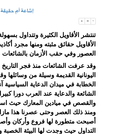
إشاعة أم حقيقة 
2026-08-04
«الإرشادي للأمن السيبراني» يحذر من 
+
=
-
2026-08-04
بدء التسجيل في اختبارات الرخصة المهني
تنتشر الأقاويل الكثيرة وتتداول بسهول
الأقاويل حقائق مثبته ومنها مجرد أكا
العصور وفي حقب الأزمان بالشائعات
وقد عرفت الشائعات منذ فجر التاريخ 
اليونانية القديمة وسيلة من وسائلها و
الخطابة في ميدان الدعاية السياسية آ
الشائعة والدعاية عند العرب دورا كبي
والقصص في ميادين المعارك حيث ا
ومنذ ذلك العصر وحتى عصرنا هذا مازال
أصبحت متطورة لها فروع وأركان وأص
التداول حيث وجدت لها البيئة الخصبة و