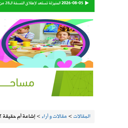
2026-08-05
المنيزلة تستعد لإطلاق النسخة الـ28 من حملة التبرع بالدم «بدمي أفديك» الجمعة ولمدة يومين
2026-08-05
الجامعة السعودية الإلكترونية تواصل استقبال طلبات 
2026-08-05
130 كاميرا ذكية تراقب شبكة الطرق على مدار الساعة
2026-08-05
إطلاق تحدي ابتكار أفضل مظلة لضيوف 
2026-08-05
طقس المملكة الأربعاء.. سحب رعدية مم
2026-08-04
بالفيديو | الأستاذ أحمد السعيد يستعرض
2026-08-04
انطلاق موسم الروبيان ينعش أسواق القط
المقالات
>
مقالات و أراء
>
إشاعة أم حقيقة ؟
2026-08-04
صدور أمر سامٍ بالموافقة على تعيين أعض