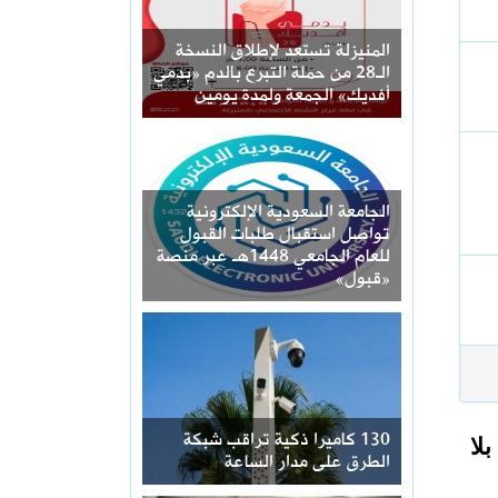
المنيزلة تستعد لإطلاق النسخة
الـ28 من حملة التبرع بالدم «بدمي
أفديك» الجمعة ولمدة يومين
الجامعة السعودية الإلكترونية
تواصل استقبال طلبات القبول
للعام الجامعي 1448هـ عبر منصة
«قبول»
130 كاميرا ذكية تراقب شبكة
لا
الطرق على مدار الساعة