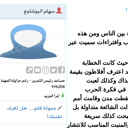
؟
سهام البوشاجع
ثغرات أمنية في منتجات سامسونج
ة للوظائف التعليمية
ة بين الناس ومن هذه
ذيب وافتراءات سميت عبر
حيث كانت الخطابة
قد اعترف أفلاطون بقيمة
مساعد رئيس التحرير - رقم مزاولة المهنة
نذاك وكذلك لعبت
996204
را في فكرة الحرب
إقرأ المزيد
سقطت مدن وقامت أمم
حمولة قلم… هل تعرف
ت الشائعة متداولة بل
نفسك؟
بحت كذلك سريعة
المنبت المناسب للانتشار