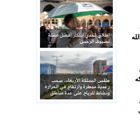
إطلاق تحدي ابتكار أفضل مظلة
لله
لضيوف الرحمن
ه
طقس المملكة الأربعاء.. سحب
رعدية ممطرة وارتفاع في الحرارة
ونشاط للرياح على عدة مناطق