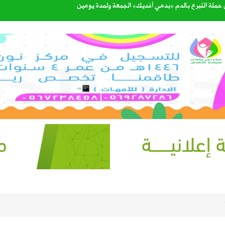
القبول للعام الجامعي 1448هـ عبر منصة «قبول»
الرحمن
طرة وارتفاع في الحرارة ونشاط للرياح على عدة مناطق
 برنامج “مدار” الصيفي في لقاء على قناة الإخبارية
يف.. وتوقعات بزيادة المعروض خلال الأسابيع المقبلة
اء مجالس مناطق المملكة الـ13