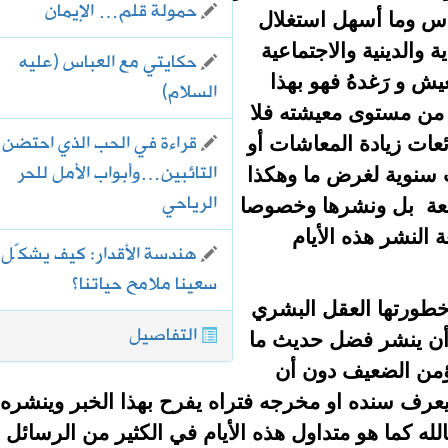
حمولة قلم… الإيمان
اس وما أسهل استغلال
والدينية والاجتماعية
حكايتي مع العباس (عليه
 و رَغدهُ فهو بهذا
السلام)
 من مستوى معيشته فلا
قراءة في الحب الذي احتضن
عات زيادة المعاشات أو
التائبين…وأبواب الأمل للحر
ت سنوية لغرض ما وهكذا
الرياحي
ئعة بل ونشرها وخصوصا
النشر هذه الأيام
هندسة الأقدار: كيف يشكّل
سعينا ملامح حياتنا؟
طورتها العقل البشري
التفاصيل
أن ينشر فضل حديث ما
ؤمن الضعيف دون أن
عرف سنده او مخرجه فتراه يفرح بهذا الخبر وينشره ب
له كما هو متداول هذه الأيام في الكثير من الرسائل