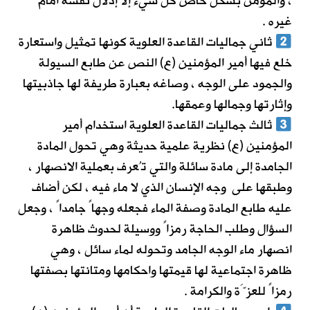
، والمؤمن بشكل خاص كل شيء إلا إذلال نفسه أمام
غيره .
ثاني جماليات القاعدة العلوية كونها تمثيل واستعارة
خلع فيها أمير المؤمنين (ع) النص عن طابع السيولة
والجمود على الوجه ، وصاغه بعبارة طريفة لها جاذبيتها
وإثارتها وجمالها وعمقها.
ثالث جماليات القاعدة العلوية استخدام أمير
المؤمنين (ع) نظرية علمية حديثة وهي تحول المادة
الجامدة إلى مادة سائلة والتي تُعرف بعملية الانصهار ،
وطبقها على وجه الإنسان الذي لا ماء فيه ، لكن أضاف
عليه طابع المادة وصفة الماء فجعله وجهاً جامداً ، وجعل
السؤال وطلب الحاجة رمزاً ووسيلة لحدوث ظاهرة
انصهار ماء الوجه الجامد وتحوله لماء سائل ، وهي
ظاهرة اجتماعية لها قيمتها واحكامها ومتانتها بصفتها
رمزاً للعزَّة والكرامة .