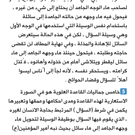
لصاحب ماء الوجه الجامد أن يحتاج إلى شيء من غيره ،
فيحول فيه ماء وجهه من حالته الجامدة إلى سائلة
باستخدام نفس الوسيلة التي استخدمها في الوجه الأول
وهي وسيلة السؤال ، لكن في هذه الحالة سيتعرض
السائل للإهانة والمذلة ، وفي نهاية المطاف لن تقضى
حاجته وطلبته ، فيتحول حينئذ ماء وجهه الجامد إلى ماء
سائل ليقطر ويتلاشى أمام من خذوله وأهانوه ، فُتذل
كرامته ، ويستحقر نفسه ، لأنه لجأ إلى أٌناس ليسوا
أهلاً للسؤال وقضاء الحوائج .
خامس جماليات القاعدة العلوية هو في الصورة
الاستعارية لهذه القاعدة ومدى احكامها وعمقها وتعبيرها
يكمن في شرط (السؤال ) المرتبط بحاجة الانسان لغيره
، الذي يقوم فيها السؤال بوظيفة الوسيلة لتحويل ماء
وجهه الجامد إلى ماء سائل بحيث نبه أمير المؤمنين(ع)