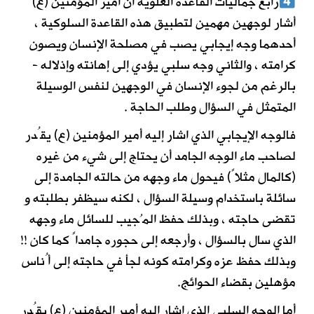
رابع جماليات القاعدة العلوية أن أمير المؤمنين (ع)
أشار لوجهين مهمين لتطبيق هذه القاعدة السلوكية ،
أحدهما وجه إيجابي يصب في مصلحة الإنسان ويصون
كرامته ، والثاني وجه سلبي يؤدي إلى إهانته وإذلاله -
بالرغم من لجوء الإنسان في الوجهين لنفس الوسيلة
المتمثل في السؤال وطلب الحاجة .
فالوجه الإيجابي الذي اشار إليه أمير المؤمنين (ع) يقُدر
لصاحب ماء الوجه الجامد أن يحتاج إلى شيء من غيره
(كالمال مثلاً) فيحول ماء وجهه من حالته الجامدة إلى
سائلة باستخدام وسيلة السؤال ، لكنه سيظفر بطلبته و
تقضى حاجته ، وبذلك حفظ المُجيب للسائل ماء وجهه
الذي سال بالسؤال ، وأرجعه إلى حجوره جامداً كما كان !!
وبذلك حفظ عزه وكرامته كونه لجأ في حاجته إلى أُناس
مؤهلين بقضاء الحوائج.
أما الوجه السلبي الذي اشار إليه أمير المؤمنين (ع) يقُدر