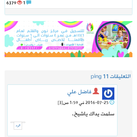
6379
1
التعليقات 1
1 ping
فاضل علي
2016-07-25 في 1:59 ص
[3]
سلمت يداك ياشيخ،
الرد