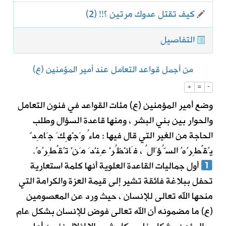
كيف تقتل عدوك مرتين ؟!! (2)
التفاصيل
من أجمل قواعد التعامل عند أمير المؤمنين (ع)
+
=
-
وضع أمير المؤمنين (ع) مئات القواعد في فنون التعامل
والحوار بين بني البشر ، ومنها قاعدة السؤال وطلب
الحاجة من الغير التي قال فيها : ماءُ وَجْهِكَ جَامِدٌ
يُقْطِرُهُ السُّؤَالُ ، فَانْظُرْ عِنْدَ مَنْ تُقْطِرُهُ.
أول جماليات القاعدة العلوية أنها كلمة استعارية
تحفل ببلاغة فائقة تشير إلى قيمة العزة والكرامة التي
منحها الله تعالى للإنسان ، حيث ورد عن المعصومين
(ع) ما مضمونه أن الله تعالى فوض للإنسان بشكل عام