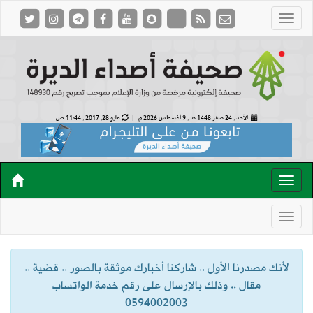
الأحد , 24 صفر 1448 هـ ,
9 أغسطس 2026 م |
مايو 28, 2017 , 11:44 ص
لأنك مصدرنا الأول .. شاركنا أخبارك موثقة بالصور .. قضية ..
مقال .. وذلك بالإرسال على رقم خدمة الواتساب
0594002003