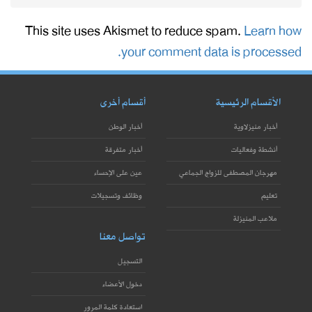
This site uses Akismet to reduce spam.
Learn how
your comment data is processed.
الأقسام الرئيسية
أقسام أخرى
أخبار منيزلاوية
أخبار الوطن
أنشطة وفعاليات
أخبار متفرقة
مهرجان المصطفى للزواج الجماعي
عين على الإحساء
تعليم
وظائف وتسجيلات
ملاعب المنيزلة
تواصل معنا
التسجيل
دخول الأعضاء
استعادة كلمة المرور