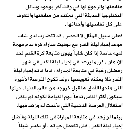
متابعتها والرجوع لها في وقت آخر بوجود وسائل
التكنلوجيا الحديثة التي تمكنه من متابعتها والتعرف
على كل تفاصيلها وأحداثها .
فعلى سبيل المثال لا الحصر ، قد تتضارب لدى شاب
موعد إحياء ليلة القدر مع توقيت مباراة كرة قدم مهمة
لديه خاصة إذا كان شاباً يهوى متابعة كرة القدم لحد
الإدمان ، فربما يزهد في إحياء ليلة القدر في شهر
رمضان رغبة في متابعة المباراة ، فإذا فاته إحياء ليلة
القدر فلا يمكنه تعويضها ، وقد تكون الفرصة الأخيرة
التي منحها الله إياها قبل خروجه من عالم الدنيا ، حينها
سيكون أكثر الناس ندماً يوم القيامة لكونه لم يتقن
استغلال الفرصة الذهبية التي مُنحت له وزهد فيها.
بينما لو زهد في متابعة المباراة في تلك الليلة وفَضل
إحياء ليلة القدر ، فلن تتعطل حياته ، أو يخسر شيئاً