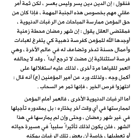
فنقول : إن الدين دين يسر وليس بعسر ، لكن ثمة أمر
عقلي مهم بخصوص هذه الجنبة المهمة ، فإذا كان من
حق المؤمن ممارسة المباحات من الرغبات الدنيوية ،
فمقتضى العقل يقول : إن شهر رمضان محطة زمنية
أوجدها الله للمؤمن كفرصة ذهبية كي يتفرغ لعبادات
وأعمال حسنة تدخر وتضاعف له في عالم الآخرة ، وهي
فرصة استثنائية إن مضت لا ترجع أبداً ، وقد لا يحالفه
العمر للقياها مرة أخرى ، لذلك عليه استغلالها على
أكمل وجه ، ولذلك ورد عن أمير المؤمنين (ع) أنه قال :
انتهزوا فرص الخير ، فإنها تمر مر السحاب .
أما الرغبات الدنيوية الأخرى ، فالعمر أمام المؤمن
لممارستها في أي وقت آخر يختاره ؛ بل بمقدوره تأجيلها
في غير شهر رمضان ، وحتى وإن لم يمارسها في هذا
الشهر ، فلن يكون لذلك تأثيراً سلبياً في مسيرة حياته
أو تعطيلها ، خاصة أن بعض تلك الرغبات يمكنه