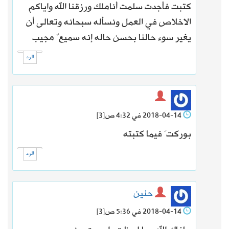
كتبت فأجدت سلمت أناملك ورزقنا الله واياكم
الاخلاص في العمل ونسأله سبحانه وتعالى أن
يغير سوء حالنا بحسن حاله إنه سميعٌ مجيب
الرد
2018-04-14 في 4:32 ص
[3]
بوركتَ فيما كتبته
الرد
حنين
2018-04-14 في 5:36 ص
[3]