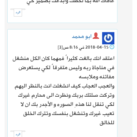
عافاك الله بما لحظت وابدعت بضمير حي
الرد
ابو محمد
2018-04-15 في 8:16 ص
[3]
اعتقد انك بالغت كثيراً فمهما كان الكل منشغل
في مناجاة ربه وليس متفرقاً لكي يستعرض
مفاتنه وملابسه
والعجب العجاب كيف انشغلت انت بالنظر اليهم
وتركت صلتك بربك ونظرت الى محارم غيرك
لكي تنقل لنا هذهِ الصوره و الأجدر بك ان لا
تعيب غيرك وتنشغل بنفسك وتترك الخلق
للخالق
الرد