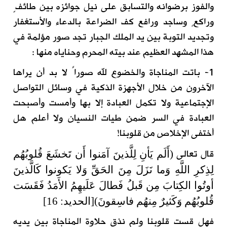
والفوز برضوانه والتسابق على نيل جوائزه بين طائفٍ
وراكعٍ وساجد ورافع كف الضراعة بالدعاء والأستغفار
وتجديد التوبة بين يد الملك الجبار تجد صور مؤلمة في
هذا المشهد العظيم عند بيته المحرم وحناياه منها :
1- باتت المناجاة والخضوع لله صوراً لا بد أن يراها
الآخرون من خلال الأجهزة الذكية في وسائل التواصل
الإجتماعية ولا تكمل العبادة إلا بها وأمست وأصبحت
العبادة في السر ضمن طيات النسيان ولا أعلم هل
أختفى الإخلاص من قلوبنا!
قال تعالى
(أَلَم يَأنِ لِلَّذينَ آمَنوا أَن تَخشَعَ قُلوبُهُم
لِذِكرِ اللَّهِ وَما نَزَلَ مِنَ الحَقِّ وَلا يَكونوا كَالَّذينَ
أوتُوا الكِتابَ مِن قَبلُ فَطالَ عَلَيهِمُ الأَمَدُ فَقَسَت
قُلوبُهُم وَكَثيرٌ مِنهُم فاسِقونَ)[الحديد: 16]
فهل قست قلوبنا ولم نذق حلاوة المناجاة بين يديه