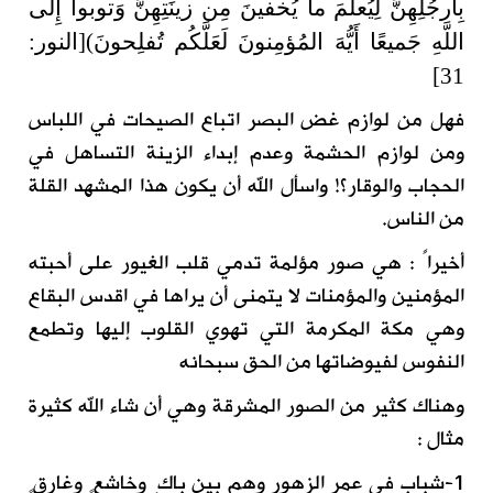
بِأَرجُلِهِنَّ لِيُعلَمَ ما يُخفينَ مِن زينَتِهِنَّ وَتوبوا إِلَى
اللَّهِ جَميعًا أَيُّهَ المُؤمِنونَ لَعَلَّكُم تُفلِحونَ)[النور:
31]
فهل من لوازم غض البصر اتباع الصيحات في اللباس
ومن لوازم الحشمة وعدم إبداء الزينة التساهل في
الحجاب والوقار؟! واسأل الله أن يكون هذا المشهد القلة
من الناس.
أخيراً : هي صور مؤلمة تدمي قلب الغيور على أحبته
المؤمنين والمؤمنات لا يتمنى أن يراها في اقدس البقاع
وهي مكة المكرمة التي تهوي القلوب إليها وتطمع
النفوس لفيوضاتها من الحق سبحانه
وهناك كثير من الصور المشرقة وهي أن شاء الله كثيرة
مثال :
1-شباب في عمر الزهور وهم بين باكٍ وخاشعٍ وغارقٍ