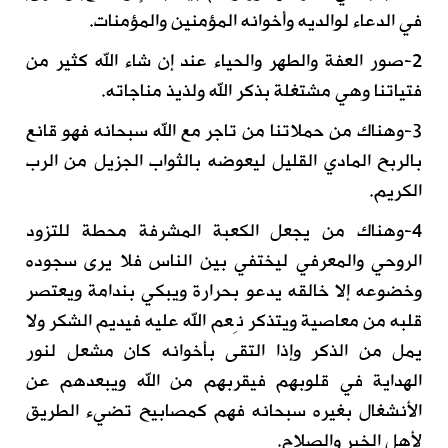
في الدعاء لوالديه وأخوانه المؤمنين والمؤمنات.
2-صور العفة والطهر والحياء عند إن شاء الله كثير من
فتياتنا وهي مشتغلة بذكر الله ولذيذ مناجاته.
3-وهناك من حملاتنا من تاجر مع الله سبحانه فهو قانع
بالربح المادي القليل ليعوضه بالثواب الجزيل من الرب
الكريم.
4-وهناك من يجعل الكعبة المشرفة محطة للتزود
الروحي والمعرفي ليختفي بين الناس فلا يرى سجوده
وخضوعه إلا خالقه يدعو بحرارة ويبكي بندامة ويعتصر
قلبه من معاصية ويتذكر نِعم الله عليه فيديم الشكر ولا
يمل من الذكر وإذا التقى بأخوانه كان مشعل لنور
الهداية في قلوبهم فيقربهم من الله ويبعدهم عن
الأنشغال بغيره سبحانه فهم كمصابيح تضيء الطريق
لأهل الخير والصلاح.