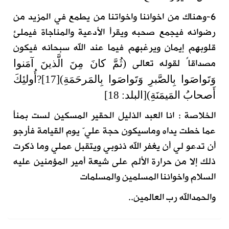
6-وهناك من اخواننا واخواتنا من يطمع في المزيد من
رضوانه فيجمع صحبه ويقرأ الأدعية والمناجاة فيملئ
قلوبهم إيمان ويرغبهم فيما عند الله سبحانه فيكون
مصداقاً لقوله تعالى
(ثُمَّ كانَ مِنَ الَّذينَ آمَنوا
وَتَواصَوا بِالصَّبرِ وَتَواصَوا بِالمَرحَمَةِ)[17]?أُولئِكَ
أَصحابُ المَيمَنَةِ)[البلد: 18]
الخلاصة : انا العبد الذليل الحقير المسكين لست بمنأ
عما خطت يداه وماسيكون حجة عليّ يوم القيامة فأرجو
أن تدعو لي أن يغفر الله ذنوبي ويتقبل عملي وما ذكرت
ذلك إلا من حرارة الألم على شيعة أمير المؤمنين عليه
السلام واخواننا المسلمين والمسلمات
والحمدالله رب العالمين..