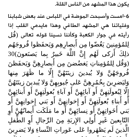
يكون هذا المشهد من الناس القلة.
6-امست وأصبحت الموضة في اللباس عند بعض شبابنا
وفتياتنا هي المشهد الطاغي وهذا مايدمي القلب إذا
رأيته في جوار الكعبة وكأننا نسينا قوله تعالى
(قُل
لِلمُؤمِنينَ يَغُضّوا مِن أَبصارِهِم وَيَحفَظوا فُروجَهُم
ذلِكَ أَزكى لَهُم إِنَّ اللَّهَ خَبيرٌ بِما يَصنَعونَ)30
(وَقُل لِلمُؤمِناتِ يَغضُضنَ مِن أَبصارِهِنَّ وَيَحفَظنَ
فُروجَهُنَّ وَلا يُبدينَ زينَتَهُنَّ إِلّا ما ظَهَرَ مِنها
وَليَضرِبنَ بِخُمُرِهِنَّ عَلى جُيوبِهِنَّ وَلا يُبدينَ زينَتَهُنَّ
إِلّا لِبُعولَتِهِنَّ أَو آبائِهِنَّ أَو آباءِ بُعولَتِهِنَّ أَو أَبنائِهِنَّ
أَو أَبناءِ بُعولَتِهِنَّ أَو إِخوانِهِنَّ أَو بَني إِخوانِهِنَّ أَو
بَني أَخَواتِهِنَّ أَو نِسائِهِنَّ أَو ما مَلَكَت أَيمانُهُنَّ أَوِ
التّابِعينَ غَيرِ أُولِي الإِربَةِ مِنَ الرِّجالِ أَوِ الطِّفلِ
الَّذينَ لَم يَظهَروا عَلى عَوراتِ النِّساءِ وَلا يَضرِبنَ