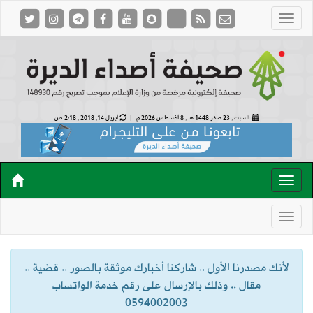
السبت , 23 صفر 1448 هـ ,
8 أغسطس 2026 م |
أبريل 14, 2018 , 2:18 ص
لأنك مصدرنا الأول .. شاركنا أخبارك موثقة بالصور .. قضية ..
مقال .. وذلك بالإرسال على رقم خدمة الواتساب
0594002003