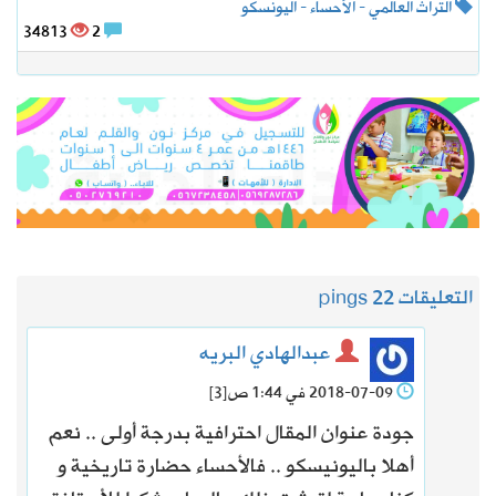
التراث العالمي - الأحساء - اليونسكو
34813
2
التعليقات 2
2 pings
عبدالهادي البريه
2018-07-09 في 1:44 ص
[3]
جودة عنوان المقال احترافية بدرجة أولى .. نعم
أهلا باليونيسكو .. فالأحساء حضارة تاريخية و