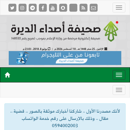
الإثنين , 25 صفر 1448 هـ ,
10 أغسطس 2026 م |
يوليو 8, 2018 , 23:03 م
لأنك مصدرنا الأول .. شاركنا أخبارك موثقة بالصور .. قضية ..
مقال .. وذلك بالإرسال على رقم خدمة الواتساب
0594002003