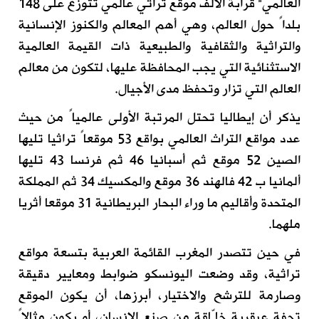
العالمي" قرابة الألف موقع تراثي عالمي تتوزع على 148
بلداً حول العالم، وهي أهم المعالم والكنوز الإنسانية
والتراثية والثقافية والطبيعية ذات القيمة العالمية
الاستثنائية التي يجب المحافظة عليها، لتكون من معالم
العالم التي تزار وتحفظ مدى الأجيال.
يذكر أن إيطاليا تحتل المرتبة الأولى عالمياً من حيث
عدد مواقع التراث العالمي بواقع 53 موقعاً تراثيا تليها
الصين 52 موقع ثم أسبانيا 46 ثم فرنسا 43 تليها
ألمانيا ب 42 فالهند 36 موقع والمكسيك 34 ثم المملكة
المتحدة وأقاليم ما وراء البحار البريطانية 31 موقعا أثريا
ملهما.
في حين تتصدر المغرب القائمة العربية بتسعة مواقع
تراثية، وقد وضعت اليونسكو ضوابط ومعايير دقيقة
وصارمة للترشح والاختيار، أبرزها، أن يكون الموقع
تحفة عبقرية خلّاقة من صنع الإنسان، أو يكون مثالاً