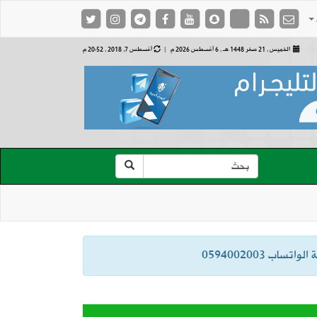
الخميس , 21 صفر 1448 هـ ,
6 أغسطس 2026 م |
أغسطس 7, 2018 , 20:52 م
ب 0594002003