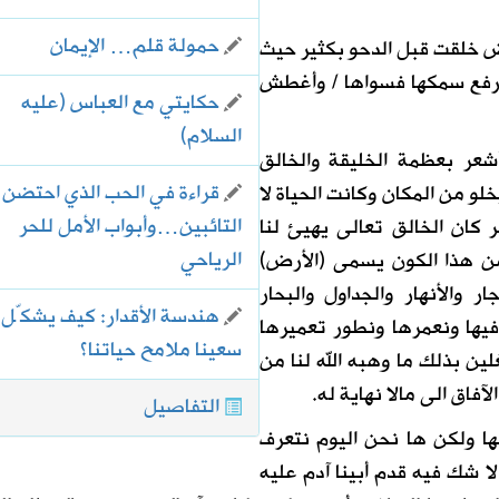
حمولة قلم… الإيمان
رض خلقت قبل الدحو بكثير حيث
 / رفع سمكها فسواها / وأغطش
حكايتي مع العباس (عليه
السلام)
عر بعظمة الخليقة والخالق
قراءة في الحب الذي احتضن
لو من المكان وكانت الحياة لا
التائبين…وأبواب الأمل للحر
 كان الخالق تعالى يهيئ لنا
الرياحي
ن هذا الكون يسمى (الأرض)
 والأنهار والجداول والبحار
هندسة الأقدار: كيف يشكّل
يها ونعمرها ونطور تعميرها
سعينا ملامح حياتنا؟
ن بذلك ما وهبه الله لنا من
فاق الى مالا نهاية له.
التفاصيل
ا ولكن ها نحن اليوم نتعرف
 شك فيه قدم أبينا آدم عليه