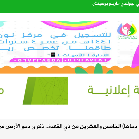
اتي الهولندي مارينو بوسيتش
عبدالله الشهري قائدًا للتحالف البحري الدفاعي متعدد الجنسيات
40%
إعدادي في معسكر إسبانيا
. سبتمبر يحسم الجاهزية ونوفمبر موعد الانطلاق
 بين العقير والطرف لتعزيز السلامة المرورية وكفاءة طرق الواحة
دحاها) الخامس والعشرين من ذي القعدة.. ذكرى دحو الأرض فم
القبول للعام الجامعي 1448هـ عبر منصة «قبول»