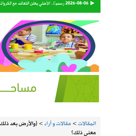
2026-08-06
رسميًا.. الأهلي يعلن التعاقد مع الكرو
2026-08-06
وزارة الدفاع تعيّن اللواء البحري الركن 
2026-08-06
تبوك تتصدر إنتاج العنب في المملكة بنسبة 
2026-08-06
حكام دوري روشن يواصلون برنامجهم ال
2026-08-06
استاد أرامكو يقترب من لحظة الافتتاح.
2026-08-06
أمانة الأحساء تنجز تطوير الطريق الرابط
2026-08-05
المنيزلة تستعد لإطلاق النسخة الـ28 من حملة التبرع بالدم «بدمي أفديك» الجمعة ولمدة يومين
المقالات
>
مقالات و أراء
>
(والأرض بعد ذلك 
2026-08-05
الجامعة السعودية الإلكترونية تواصل استقبال طلبات 
معنى ذلك؟