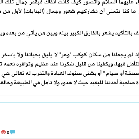
اء عليهما السلام وأتصور كيف كانت آنذاك فبقدر جمال تلك ال
در ما كنا نتمنى أن نشاركهم شعور وجمال (البدايات) لأول من
 بالتأكيد يشعر بالفارق الكبير بينه وبين من يأتي من بعده و
ا إذ لم يجعلنا من سكان كوكب "وعر" لا يليق بحياتنا ولا يُسخر
تأمل فيها، ويكفينا من قليل شكرنا عند عظيم وتوافره نعمه ت
 صدقة أو صيام " أو بشتى صنوف العبادة والتقرب له تعالى هي 
اخبة أخذتنا للبعيد حيث لا هدوء ولا تأمل في الطبيعة وخالقه
63435
0