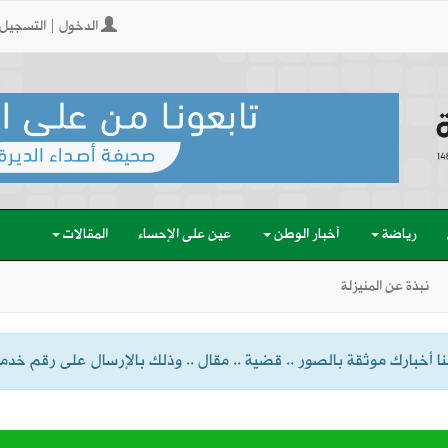
الدخول | التسجيل
رياضة
أخبار الوطن
عين على الإحساء
المقالات
نبذة عن المنيزلة
 أخبارك موثقة بالصور .. قضية .. مقال .. وذلك بالإرسال على رقم خدمة الواتسا