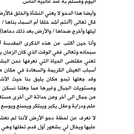
اليوم ومسلم به عند غالبية الناس.
وأيضا هذا الدحو لا يعني النشأة والخلق فالأ
قال تعالى (أأنتم أشد خلقا أم السماء بناها
ليلها وأخرج ضحاها / والأرض بعد ذلك دحاها)
وأنا حين أكتب عن هذه الذكرى المقدسة أش
سبحانه وتعالى ففي الوقت الذي كان الزمان يخ
تعني مقتضى الحياة التي نعرفها نحن البشر
أسباب العيش الكريمة والسعادة في مكان م
وقد جعلها تبدو مكان يليق بنا حيث الأشجار
ومستويات الجبال وغيرها مما جعلنا نسكن ف
من جمال الى آخر ومن حداثة الى أخرى مستغلي
علم ودراية وعقل يكبر ويبتكر ويصنع ويوسع الآ
لا نعرف عن لحظة دحو الأرض لأننا لم نعشه
عليها ويخال لي بشعور أول قدم تطئها وهي لا