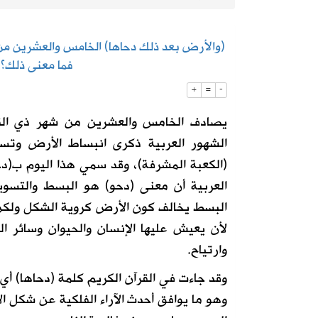
2026-08-05
130 كاميرا ذكية تراقب شبكة الطرق على مدار الساعة
(والأرض بعد ذلك دحاها) الخامس والعشرين من
فما معنى ذلك؟
2026-08-05
إطلاق تحدي ابتكار أفضل مظلة لضيوف 
+
=
-
يصادف الخامس والعشرين من شهر ذي الق
الشهور العربية ذكرى انبساط الأرض وتس
(الكعبة المشرفة)، وقد سمي هذا اليوم ب(دح
العربية أن معنى (دحو) هو البسط والتس
البسط يخالف كون الأرض كروية الشكل ولك
لأن يعيش عليها الإنسان والحيوان وسائر ا
وارتياح.
وقد جاءت في القرآن الكريم كلمة (دحاها) أي 
وهو ما يوافق أحدث الآراء الفلكية عن شكل ا