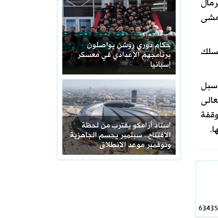
رمال
 مشى
حكام دوري روشن يواصلون
يسلك
برنامجهم الإعدادي في معسكر
إسبانيا
 سبل
عالى
وقفة
استاد أرامكو يقترب من لحظة
ا.
الافتتاح.. سبتمبر يحسم الجاهزية
ونوفمبر موعد الانطلاق