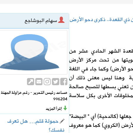
 ذي القعدة.. ذكرى دحو الأرض
سهام البوشاجع
الرحمن
عدة الشهر الحادي عشر من
ويتها من تحت مركز الأرض
و الأرض) وكما جاء في اللغة
وية وهنا ليس معنى ذلك أن
ن تعني بسطها لتصبح صالحة
مساعد رئيس التحرير - رقم مزاولة المهنة
لمخلوقات الأخرى بكل سلاسة
996204
إقرأ المزيد
جعلها (كالدحية) أي " البيضة"
حمولة قلم… هل تعرف
لأرض (الكروي) كما هو معروف
نفسك؟