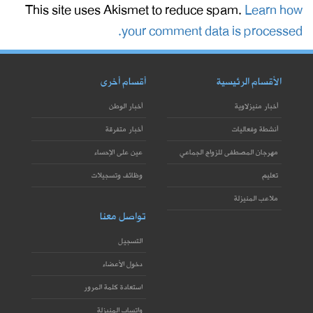
This site uses Akismet to reduce spam.
Learn how
your comment data is processed.
الأقسام الرئيسية
أقسام أخرى
أخبار منيزلاوية
أخبار الوطن
أنشطة وفعاليات
أخبار متفرقة
مهرجان المصطفى للزواج الجماعي
عين على الإحساء
تعليم
وظائف وتسجيلات
ملاعب المنيزلة
تواصل معنا
التسجيل
دخول الأعضاء
استعادة كلمة المرور
واتساب المنيزلة