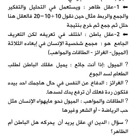
⬅ 1-عقل ظاهر : ويستعمل في التحليل والتفكير
والجمع والربط مثال حين نقول 10+10=20 فالعقل هنا
حلل ثم جمع ثم خرج بنتيجة
⬅ 2-عقل باطن : اختلف في تعريفه لكن التعريف
الجامع هو : مجمع شخصية الإنسان في إبعاده الثلاثة
(الميول- الغرائز - الطاقات والمواهب)
? الميول :إذا أنت جائع : يميل عقلك الباطن لطلب
الطعام لسد الجوع
? الغرائز : الدفاع عن النفس في حال هاجمك احد بيده
فتكون ردة فعلك أن ترفع يدك لصدها.
? الطاقات والمواهب : الميول نحو مايهواه الإنسان مثل
حب الرياضة - أو الشعر وغيرها
? سؤال : الدين اي عقل يريد أن يحركه هل الباطن أم
الظاهر؟