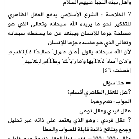
وأهل بيته النجبا عليهم السلام
? الخلاصة : الشرع الأسلامي يدفع العقل الظاهري
للتفكير نحو ما يريده الله سبحانه وتعالى الذي هو
مصلحة جزما للإنسان ويبتعد عن ما يسخطه سبحانه
وتعالى الذي هو مفسده جزما للإنسان
لأن الله سبحانه يقول ﴿مَن عَمِلَ صالِحًا فَلِنَفسِهِ
وَمَن أَساءَ فَعَلَيها وَما رَبُّكَ بِظَلّامٍ لِلعَبيدِ﴾
[فصلت: ٤٦]
⬅ هنا سؤال
?هل للعقل الظاهري أقسام؟
الجواب : نعم وهما
عقل فردي وعقل نوعي
? عقل فردي : وهو الذي يعتمد على ذاته عبر تحليل
وجمع ونتائج ذاتية قابلة للصواب والخطأ
مثال : 100+100= فقد يخطأ العقل نتيجة جمع خاطئ