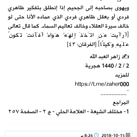
ويهوى بصاحبه إلى الجحيم إذا إنطلق بتفكير ظاهري
فردي أو بعقل ظاهري فردي الذي عماده الأنا حتى لو
خالف سيرة العقلاء وخالف تعاليم السماء. كما قال تعالى
﴿أَرَأَيتَ مَنِ اتَّخَذَ إِلهَهُ هَواهُ أَفَأَنتَ تَكونُ
عَلَيهِ وَكيلًا﴾ [الفرقان: ٤٣]
✍ زاهر العبد الله
2 / 2 / 1440 هجرية
للمزيد
https://t.me/zaher000
ََ.................
المراجع
1- مختلف الشيعة - العلامة الحلي - ج ٢ - الصفحة ٢٥٧
2018-10-15
8:26 م