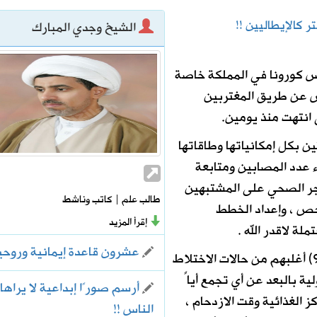
ر كالإيطاليين !!
الشيخ وجدي المبارك
س كورونا في المملكة خاصة
اتي الهولندي مارينو بوسيتش
 الفيروس عن طريق المغتربين
 انتهت منذ يومين.
ن بكل إمكانياتها وطاقاتها
 عدد المصابين ومتابعة
 ، وأقامت الحجر الصحي على المشتبهين
طالب علم | كاتب وناشط
حص ، وإعداد الخطط
إقرأ المزيد
لة لاقدر الله .
عشرون قاعدة إيمانية وروحي
ومع بلوغ عدد المصابين في المملكة إلى (900) أغلبهم من حالات الاختلاط
ة بالبعد عن أي تجمع أياً
أرسم صورًا إبداعية لا يراها
ز الغذائية وقت الازدحام ،
الناس !!