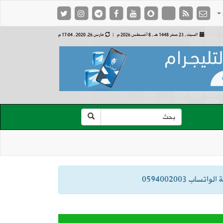
السبت , 23 صفر 1448 هـ ,
8 أغسطس 2026 م |
مارس 26, 2020 , 17:04 م
ب 0594002003