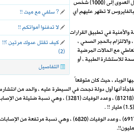
خاصة إذا علمنا أن مصاباً واحداً يمكنه أن ينقل العدوى إلى (1000) شخص
%) من المصابين بالفايروس لا تظهر عليهم أي
? سلفي مع ميت !!
لا تدفنوا أمواتكم !!
 والأمنية في تطبيق القرارات
 والالتزام بالحجر الصحي ،
كيف تقتل عدوك مرتين ؟!!
لتعاطي مع الحالات المرضية
(2)
صحة للاستشارة الطبية ، أو
التفاصيل
ا الوباء ، حيث كان متوقعاً
فاجأة أنها أول دولة نجحت في السيطرة عليه ، والحد من انتشاره
وقت قياسي !! فإحصائيات المصابين فيها بلغ (81218) ، وعدد الوفيات (3281) ، وهي نسبة ضئيلة من ال
بينما دولة كإيطاليا بلغ عدد الإصابات فيها(69176) ، وعدد الوفيات (6820) ، وهي نسبة مرتفعة من الإصابات