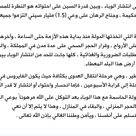
 انتشار الوباء ، وبين قدرة الصين على احتوائه هو النظرة للم
الكبرى التي احتاجت إلى جناح صانعي قرارات حكيمة ، وجناح الرهان على وعي (1.5) مليار صيني التزموا جم
ة التي اتخذتها الدولة منذ بداية هذه الأزمة حتى الساعة ، وآخرها
على الأرواح ، وقرار الحجر الصحي على عدة مدن في المملكة ، وال
لبات الضرورية والغذائية ، كلها جاءت للحد من انتشار الوباء بي
رض هذا البلد المعطاء.
لخطير ، وهي مرحلة انتقال العدوى بكثافة حيث يكون الفايروس في
 إلى قرابة الأسبوعين ، فإما انحسار واحتواء أو انتشار لا قدر الل
لة الحاسمة مع هذا الوباء بعد التوكل على الله مرهوناً بوعي ا
حجر المنزلي ، والبقاء في المنازل ، وهذا لا يتم إلا أن نعي
نسلم على أنفسنا ، ويأمن وطننا الغالي بإذن الله تعالى .