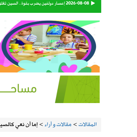
2026-08-08
إعصار دولفين يضرب بقوة.. الصين تغلق 
2026-08-08
الهيئة العامة للنقل تعتمد اللائحة التنفي
2026-08-08
93 متبرعاً في اليوم الأول.. «بدمي أفديك 28» تواصل استقبال المتبرعين بالدم في المنيزلة
2026-08-08
«إكس» تطلق برنامجًا جديدًا لمكافأة ا
2026-08-07
المملكة وتركيا وباكستان توقع اتفاقية 
2026-08-07
حساب المواطن يوضح: العمالة المنزلية 
2026-08-07
اقتران الثريا بالقمر يعلن اقتراب نهاية 
المقالات
>
مقالات و أراء
>
إما أن نعي كالصيني
2026-08-07
الحرارة تصل لـ 50 مئوية.. الإنذار البرتقالي بموجة حارة على الأحساء وعدة مدن بالشرقية