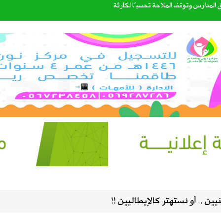
المدارس وتوقف الملاحة تحسبًا لكارثة
ذية لنقل البضائع بالدراجات الآلية
لمحتوى الأصلي وتنهي «مشاركة الأرباح» في سبتمبر
مكة للدفاع المشترك
ليست من التابعين
الصيف في سماء المملكة
ين .. أو نستهتر كالإيطاليين !!