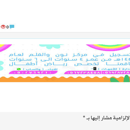
40771
0
إلزامية مشار إليها بـ
*