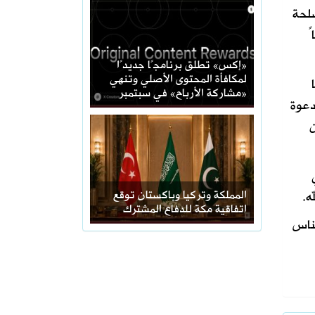
صلحة
يعاً
«إكس» تطلق برنامجًا جديدًا
لمكافأة المحتوى الأصلي وتنهي
«مشاركة الأرباح» في سبتمبر
دعوة
ن
ه.
المملكة وتركيا وباكستان توقع
اتفاقية مكة للدفاع المشترك
لناس