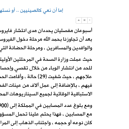
إما أن نعي كالصينيين .. أو نستهت
2026-08-07
“الغذاء والدواء” تسحب 3 منتجات قهوة وشوكولاتة وتحذر من استهلاكها
+
=
-
أسبوعان مفصليان يحددان مدى انتشار فايرو
2026-08-06
رسميًا.. الأهلي يعلن التعاقد مع الكرو
بعد أن تجاوزنا ‌‎بحمد الله مرحلة دخول
والوافدين والمسافرين ، ومرحلة الحضانة التي
حيث عملت وزارة الصحة في المرحلتين الأوليتي
للحد من انتشار الوباء من خلال تقصي وإحصاء
علاجهم ، حيث شفيت (29) حالة
فيهم ، بالإضافة إلى عمل آلاف من عينات الف
الاستباقية الوقائية لجميع السيناريوهات المحتم
مع المصابين ، فهذا يحتم علينا تحمل المسؤولي
كان نوعه أو حجمه ، واجتناب الذهاب إلى المراك