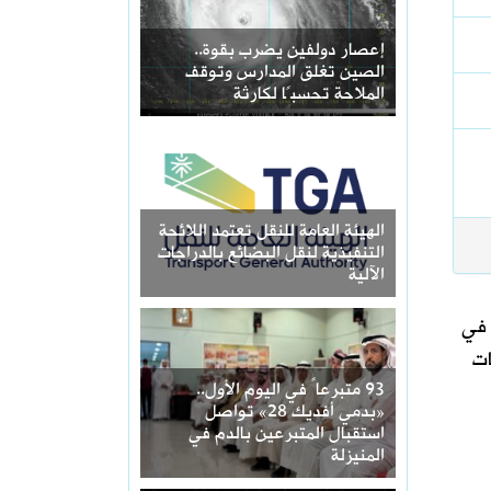
إعصار دولفين يضرب بقوة..
الصين تغلق المدارس وتوقف
الملاحة تحسبًا لكارثة
الهيئة العامة للنقل تعتمد اللائحة
التنفيذية لنقل البضائع بالدراجات
الآلية
 في
إصابات
93 متبرعاً في اليوم الأول..
«بدمي أفديك 28» تواصل
استقبال المتبرعين بالدم في
المنيزلة