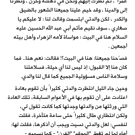
عمراً ، ثم نظرت إليهم ونحن في دهشة وحزن ، ونظرنا
إلى والدينا ، وقد خيم علينا جميعنا الشعور بالضيق
والكدر ، لكن والدتي ابتسمت وقالت لنا : لا عليكم يا
صغاري ، سوف نقيم مأتم أبي عبد الله الحسين عليه
السلام هنا في البيت ؛ مواساة لأمه الزهراء وأهل بيته
أجمعين .
فصُحنا جميعنا: هنا في البيت؟! فقالت: نعم هنا.. فما
كان منا إلا القبول؛ إذ ليس لنا أي حيلة، فسلامتنا
وسلامة الناس مسؤولية الجميع كما قال لنا والدي.
وحين جاء الليل انتظرت والدتي كثيراً بأن تقوم بعادة
اعتادت على أن تقوم بها في الأعوام السابقة، تلك العادة
التي ورثتها من والدتها وجدتها كما كانت تقول لي،
ولكن انتظاري طال كثيراً حتى ساعة متأخرة، فقلت
لنفسي: لعل والدتي نسيت ويجب أن أذكرها، فقلت لها:
أماه لما لم تغطِ "الموقد" "الفرن" - كما نسميه -