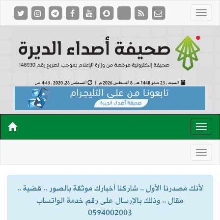
السبت , 23 صفر 1448 هـ ,
8 أغسطس 2026 م |
أغسطس 26, 2020 , 4:43 ص
لأنك مصدرنا الأول .. شاركنا أخبارك موثقة بالصور .. قضية ..
مقال .. وذلك بالإرسال على رقم خدمة الواتساب
0594002003