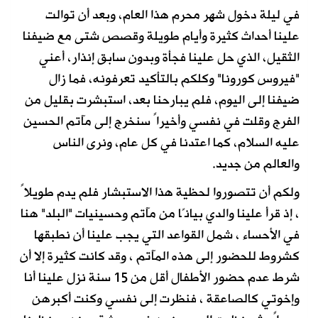
في ليلة دخول شهر محرم هذا العام، وبعد أن توالت
علينا أحداث كثيرة وأيام طويلة وقصص شتى مع ضيفنا
الثقيل، الذي حل علينا فجأة وبدون سابق إنذار، أعني
"فيروس كورونا" وكلكم بالتأكيد تعرفونه، فما زال
ضيفنا إلى اليوم، فلم يبارحنا بعد، استبشرت بقليل من
الفرج وقلت في نفسي وأخيراً سنخرج إلى مآتم الحسين
عليه السلام، كما اعتدنا في كل عام، ونرى الناس
والعالم من جديد.
ولكم أن تتصوروا لحظية هذا الاستبشار فلم يدم طويلاً
، إذ قرأ علينا والدي بيانًا من مآتم وحسينيات "البلد" هنا
في الأحساء ، شمل القواعد التي يجب علينا أن نطبقها
كشروط للحضور إلى هذه المآتم ، وقد كانت كثيرة إلا أن
شرط عدم حضور الأطفال أقل من 15 سنة نزل علينا أنا
وإخوتي كالصاعقة ، فنظرت إلى نفسي وكنت أكبرهن