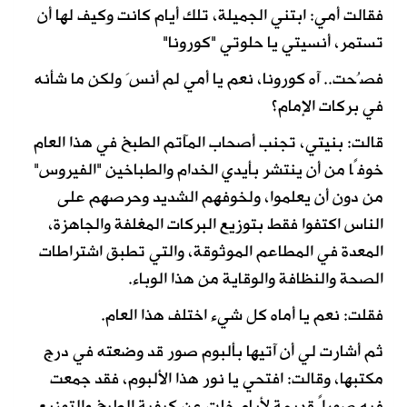
فقالت أمي: ابتني الجميلة، تلك أيام كانت وكيف لها أن
تستمر، أنسيتي يا حلوتي "كورونا"
فصُحت.. آه كورونا، نعم يا أمي لم أنسَ ولكن ما شأنه
في بركات الإمام؟
قالت: بنيتي، تجنب أصحاب المآتم الطبخ في هذا العام
خوفًا من أن ينتشر بأيدي الخدام والطباخين "الفيروس"
من دون أن يعلموا، ولخوفهم الشديد وحرصهم على
الناس اكتفوا فقط بتوزيع البركات المغلفة والجاهزة،
المعدة في المطاعم الموثوقة، والتي تطبق اشتراطات
الصحة والنظافة والوقاية من هذا الوباء.
فقلت: نعم يا أماه كل شيء اختلف هذا العام.
ثم أشارت لي أن آتيها بألبوم صور قد وضعته في درج
مكتبها، وقالت: افتحي يا نور هذا الألبوم، فقد جمعت
فيه صوراً قديمة لأيام خلت عن كيفية الطبخ والتوزيع