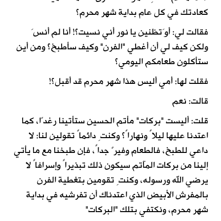
كعادتك في كل عام بداية شهر محرم؟
فقالت لي: أوَتظنين يا نور أني نسيت؟! أنا لم أنسَ
ولكن كيف لي أن أغطي "الفرن" وكيف سأطبخ؟ ومن أين
ستأكلون طعامكم اليومي؟
فقلت لها: أمي أليس هذا شهر محرم قد أقبل؟!
قالت: نعم
قلت: أليست "بركات" مأتم الحسين ستأتينا رغدًا، كما
اعتدنا عليها ليلاً ونهاراً؟ وكنتِ دائماً تقولين لنا: لا
داعي للطبخ، فالطعام وفيرٌ جداً، فإن طبخنا مع ما يأتي
إلينا من بركات المآتم سيكون ذلك تبذيراً وإسرافاً لا
يرضي الله ورسوله، وكنتِ تقومين بتغطية الفرن
بالمفرش الأبيض الذي اعتدناك أن تفرشيه في بداية
شهر محرم، ونكتفي بتلك "البركات"