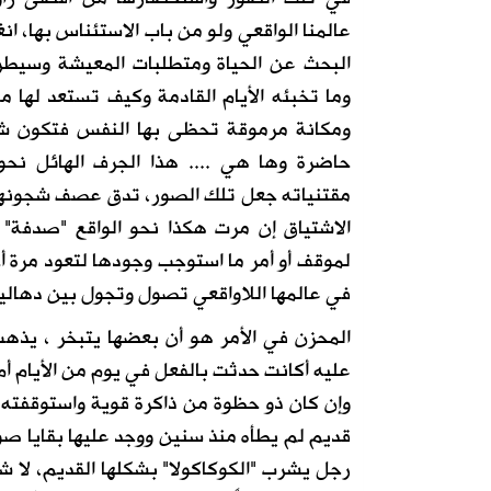
عالمنا الواقعي ولو من باب الاستئناس بها، ا
البحث عن الحياة ومتطلبات المعيشة وسيطر 
وما تخبئه الأيام القادمة وكيف تستعد لها ما
ومكانة مرموقة تحظى بها النفس فتكون شيئا
حاضرة وها هي .... هذا الجرف الهائل نحو
مقتنياته جعل تلك الصور، تدق عصف شجونها 
الاشتياق إن مرت هكذا نحو الواقع "صدفة
لموقف أو أمر ما استوجب وجودها لتعود مرة أخ
في عالمها اللاواقعي تصول وتجول بين دهاليز 
المحزن في الأمر هو أن بعضها يتبخر ، يذهب
عليه أكانت حدثت بالفعل في يوم من الأيام أم 
وإن كان ذو حظوة من ذاكرة قوية واستوقفته
قديم لم يطأه منذ سنين ووجد عليها بقايا صو
رجل يشرب "الكوكاكولا" بشكلها القديم، لا