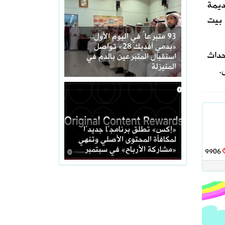
ديمة
 بيت
93 متبرعاً في اليوم الأول..
«بدمي أفديك 28» تواصل
حداث
استقبال المتبرعين بالدم في
المنيزلة
.
«إكس» تطلق برنامجًا جديدًا
لمكافأة المحتوى الأصلي وتنهي
«مشاركة الأرباح» في سبتمبر
9906