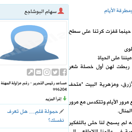
مطرقة الأيام
سهام البوشاجع
حينما قفزت كرتنا على سطح
لوى
يننا على الحياة
ن ربطت لهن أول خصلة شعر
مساعد رئيس التحرير - رقم مزاولة المهنة
لأزرق، ومزهرية البيت "متحف
996204
إقرأ المزيد
مرور الأيام وتتكدس مع مرور
لمنال.
حمولة قلم… هل تعرف
نفسك؟
ه لم يسمح لنا حتى بالتفكير
 في عالمنا اللاواقعي إلى