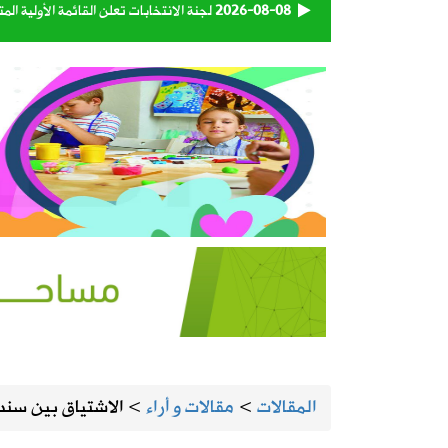
2026-08-08
‏لجنة الانتخابات تعلن القائمة الأولية 
2026-08-08
إعصار دولفين يضرب بقوة.. الصين تغلق 
2026-08-08
الهيئة العامة للنقل تعتمد اللائحة التنفي
2026-08-08
93 متبرعاً في اليوم الأول.. «بدمي أفديك 28» تواصل استقبال المتبرعين بالدم في المنيزلة
2026-08-08
«إكس» تطلق برنامجًا جديدًا لمكافأة ا
2026-08-07
المملكة وتركيا وباكستان توقع اتفاقية 
2026-08-07
حساب المواطن يوضح: العمالة المنزلية 
المقالات
>
مقالات و أراء
>
الاشتياق بين سندا
2026-08-07
اقتران الثريا بالقمر يعلن اقتراب نهاية 