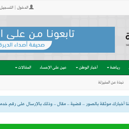
الدخول | التسجيل
رياضة
أخبار الوطن
عين على الإحساء
المقالات
نبذة عن المنيزلة
 أخبارك موثقة بالصور .. قضية .. مقال .. وذلك بالإرسال على رقم خدمة الواتسا