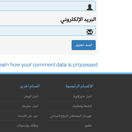
البريد الإلكتروني
earn how your comment data is processed.
الأقسام الرئيسية
أقسام أخرى
أخبار منيزلاوية
أخبار الوطن
أنشطة وفعاليات
أخبار متفرقة
مهرجان المصطفى للزواج الجماعي
عين على الإحساء
تعليم
وظائف وتسجيلات