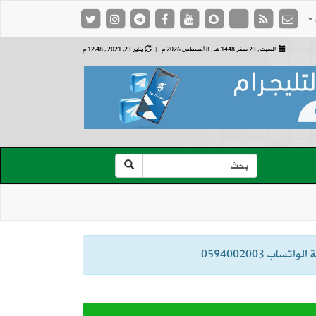
السبت , 23 صفر 1448 هـ ,
8 أغسطس 2026 م |
يناير 23, 2021 , 12:48 م
ب 0594002003