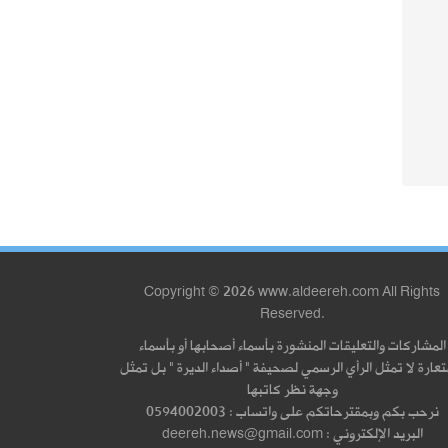
Copyright © 2026 www.aldeereh.com All Rights
Reserved.
المشاركات والتعليقات المنشورة بأسماء أصحابها أو بأسماء
عارة لا تمثل الرأي الرسمي لصحيفة " أصداء الديرة " بل تمثل
وجهة نظر كاتبها
نرحب بكم وبمقترحاتكم على واتساب : 0594002003
البريد الإلكتروني : deereh.news@gmail.com