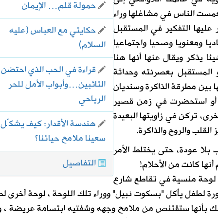
حمولة قلم… الإيمان
نغمست الناس في مشاغلها وراء
عليها التفكير في المستقبل
حكايتي مع العباس (عليه
ديا ومعنويا وصحيا واجتماعيا
السلام)
 يذكر ويقال عنها أنها هنا
قراءة في الحب الذي احتضن
 المستقبل بعصرنته وحداثة
التائبين…وأبواب الأمل للحر
بين مطرقة الذاكرة وسنديان
الرياحي
" أو استحضرت في زمن قصير
رى، تركن في زاويتها البعيدة
هندسة الأقدار: كيف يشكّل
القلب والروح والذاكرة.
سعينا ملامح حياتنا؟
 بلا عودة، حتى يختلط الأمر
التفاصيل
أنها كانت من الأحلام!
 لوحة منسية في تقاطع شارع
رة لطفل يأكل "بسكوت نبيل" ووراء تلك اللوحة ، لوحة أخرى ل
 شك بأنها ستقتنص من ملامح وجهه وشفتيه ابتسامة عريضة ، 