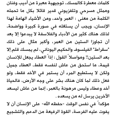
كلمات معطرة كالمسك، توجيهية معبرة من أديب وفنان
وممثل مسرحي وتلفزيوني قدير قائلا بكل ما تحمله
الكلمة من معنى : العمر واحد، ومن الأشياء الهامة لهذا
الإنسان، ويجب أن يستغله في صورة كبيرة وواضحة،
لذلك هناك كثير من الأدباء والفلاسفة لا يبدعوا إلا بعد
أن تجاوزا الستين من العمر، وأكبر مثال على ذلك
"سقراط" الفيلسوف والحكيم اليوناني، لم يمسك قلم إلا
بعد الستين!! ومواصلاً القول : إذاً العطاء يجعل للإنسان
قيمة، ما استحق من عاش لنفسه فقط، العطاء جميل
ولكن لا يستطيع المرء أن يستمر في الأخد فقط، ولو
فعل ذلك لما كان هناك بشر على وجه الأرض، فالحياة
أخد وعطاء وليس مرهونة بالعمر، إنما من عاش ليسعد
الآخرين يرسل له من يسعده .
مؤكداً في نفس الوقت -حفظه الله- على الإنسان أن لا
يفوت عليه الفرصة، القوة الرفيعة من الدعم والتشجيع