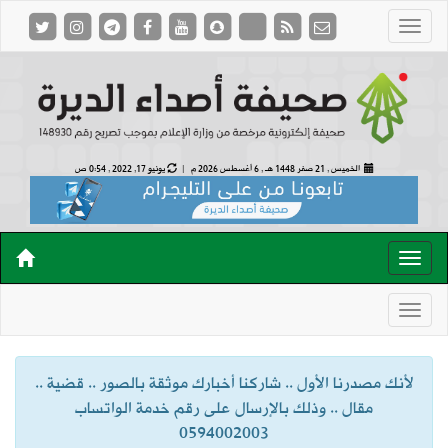
الخميس , 21 صفر 1448 هـ ,
6 أغسطس 2026 م |
يونيو 17, 2022 , 0:54 ص
لأنك مصدرنا الأول .. شاركنا أخبارك موثقة بالصور .. قضية ..
مقال .. وذلك بالإرسال على رقم خدمة الواتساب
0594002003