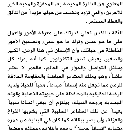
المعنوي من الدائرة المحيطة به، المحفزة والمحبة الخير
للآخرين، والتي تزود وتكسب من حولها مزيداً من التألق
والعطاء المستمر .
الثقة بالنفس تعني قدرتك على معرفة الأمور والعمل
على ما هو حسن وترك ما هو سيىء وتصحيح الأمور
الخاطئة في حياتك، وأن الإنسان في هذا الزمن، الكبير
والصغير، يعيش تطور التكنولوجيا كما أنه يدرك كل
وسائل التواصل والحوار في العالم، فالعمر لا يعتبر
عائقاً، وهو يملك المشاعر الفياضة والمقاومة الخلاقة
للزمن مما تجعل منه إنساناً مبدعاً، محباً للحياة ولديه
الرغبة الحقيقية بالمحافظة على حيويته الذهنية وقوته
الجسدية وروحه النبيلة، ويلتزم أن يبقى إنسانا سوياً
بعيداً عن تلك المشاعر السلبية التي يشوبها الفراغ
والعزلة، وأن يصر ببقائه كما كان في البداية من عمره
وشبابه "إنساناً جميلاً" بروحه وأخلاقه وعطائه وعضواً