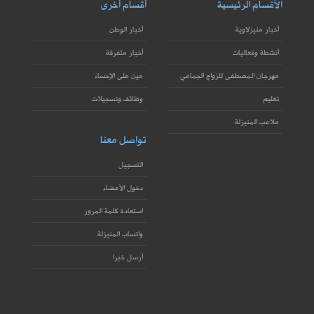
الأقسام الرئيسية
أقسام أخرى
أخبار منيزلاوية
أخبار الوطن
أنشطة وفعاليات
أخبار متفرقة
مهرجان المصطفى للزواج الجماعي
عين على الإحساء
تعليم
وظائف وتسجيلات
ملاعب المنيزلة
تواصل معنا
التسجيل
دخول الأعضاء
استعادة كلمة المرور
واتساب المنيزلة
أرسل خبرا