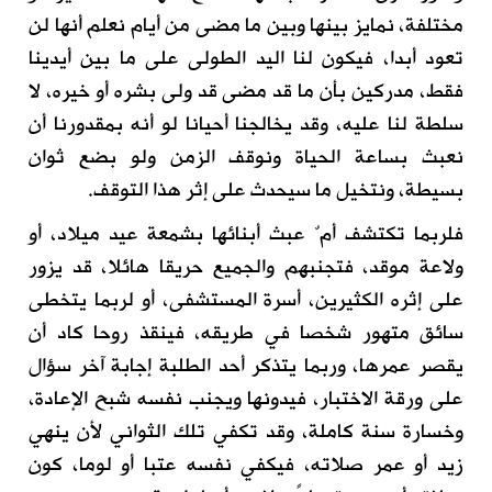
مختلفة، نمايز بينها وبين ما مضى من أيام نعلم أنها لن
تعود أبدا، فيكون لنا اليد الطولى على ما بين أيدينا
فقط، مدركين بأن ما قد مضى قد ولى بشره أو خيره، لا
سلطة لنا عليه، وقد يخالجنا أحيانا لو أنه بمقدورنا أن
نعبث بساعة الحياة ونوقف الزمن ولو بضع ثوان
بسيطة، ونتخيل ما سيحدث على إثر هذا التوقف.
فلربما تكتشف أمٌ عبث أبنائها بشمعة عيد ميلاد، أو
ولاعة موقد، فتجنبهم والجميع حريقا هائلا، قد يزور
على إثره الكثيرين، أسرة المستشفى، أو لربما يتخطى
سائق متهور شخصا في طريقه، فينقذ روحا كاد أن
يقصر عمرها، وربما يتذكر أحد الطلبة إجابة آخر سؤال
على ورقة الاختبار، فيدونها ويجنب نفسه شبح الإعادة،
وخسارة سنة كاملة، وقد تكفي تلك الثواني لأن ينهي
زيد أو عمر صلاته، فيكفي نفسه عتبا أو لوما، كون