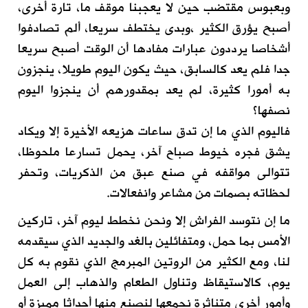
وبعبوس مقتضب حين لا يعجبنا موقف ما، تارة أخرى،
أصبح يؤرق الكثير ،وبدى يختطف سريعا، ألم تصادفوا
أشخاصا يرددون عبارات مفادها أن الوقت أصبح سريعا
جدا فلم يعد كالسابق، حيث يكون اليوم طويلا، ينجزون
به أمورا كثيرة، لم يعد بمقدورهم أن ينجزوا اليوم
نصفها؟
فاليوم الذي ما إن تدق ساعات هزيعه الأخيرة إلا ويكاد
يشق فجره خيوط صباح آخر، يحمل تسارعا ملحوظا،
تتوالى مواقفه في صنع عبق من الذكريات، وتحفر
لحظاته بصمات من مشاعر وانفعالات.
ما إن نتوسد الفراش إلا ونحن نخطط ليوم آخر، تاركين
الأمس بما حمل، ومتفائلين بالغد والجديد الذي سيقدمه
لنا، ومع الكثير من الروتين المبرمج الذي نقوم به كل
يوم، كالاستيقاظ وتناول الطعام والذهاب إلى العمل
وأمور أخرى متناثرة نجمعها لنصنع منها أحداثا مميزة أو