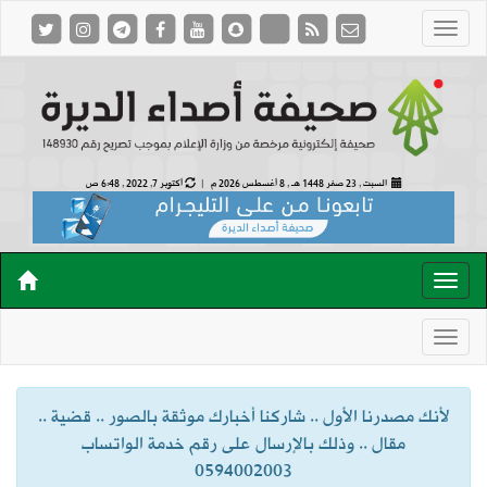
السبت , 23 صفر 1448 هـ ,
8 أغسطس 2026 م |
أكتوبر 7, 2022 , 6:48 ص
لأنك مصدرنا الأول .. شاركنا أخبارك موثقة بالصور .. قضية ..
مقال .. وذلك بالإرسال على رقم خدمة الواتساب
0594002003