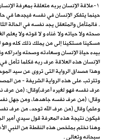
١-علاقة الإنسان بربه متعلقة بمعرفة الإنسان لنفسه :
حينما يتفكر الإنسان في نفسه فيجدها في حالتي
. فالمتأمل والمتعقل يجد نفسه في الحالة الثان
صحته ولا حياته ولا غناه و لا قوته ولا يعلم 
مسكينا مستكينا إلى من يملك ذلك كله وهو ا
بيده حياة الإنسان وسعادته وصحته وإدراكه وق
الإنسان هذه العلاقة عرف ربه فكلما تأمل في ع
وهذا مصداق الرواية التى تروى عن سيد الموح
وتترتب على هذه الرواية الشريفة - من المصدر
عرف نفسه فهو لغيره أعرف)وقال: (من عرف نف
وقال: (من عرف نفسه جاهدها، ومن جهل نفسه
وعلم) وقال (من عرف الله توحد، من عرف نفسه
فيكون نتيجة هذه المعرفة قول سيدي أمير الم
وهنا نختم بملخص هذه النقطة من النبي الأع
سبحانه وتعالى .