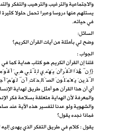
والاجتماعية والترغيب والترهيب والتفكر والت
يستلهم منها دروسا وعبرا تحمل حلولا كثيرة 
في حياته.
السائل:
وضح لي بأمثلة من آيات القرآن الكريم؟
الجواب :
قلنا إن القرآن الكريم هو كتاب هداية كما في ق
{إِنَّ هَٰذَا الْقُرْآنَ يَهْدِي لِلَّتِي هِيَ أَقْوَم
الَّذِينَ يَعْمَلُونَ الصَّالِحَاتِ أَنَّ لَهُمْ أَجْرًا كَبِيرً
أي أن هذا القرآن هو أمثل طريق لهداية الإنس
والمعرفة لأن الهداية متعلقة بسلامة فكر الإن
والشهوية ولو عدنا لتفسير هذه الآية عند صاح
فماذا نجده يقول؟
يقول : كلام في طريق التفكر الذي يهدى إليه 