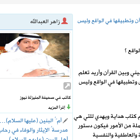
. سبتمبر يحسم الجاهزية ونوفمبر موعد الانطلاق
 القرآن وتطبيقها في الواقع وليس
زاهر العبدالله
 بين العقير والطرف لتعزيز السلامة المرورية وكفاءة طرق الواحة
واقع ؟
يني وبين القرآن وأريد تعلم
 وتطبيقها في الواقع وليس
كاتب في صحيفة المنيزلة نيوز
إقرأ المزيد
يم كتاب هداية ويهدي للتي هي
أمُّ البنين (عليها السلام)…
لة من الأمور فيكون دستور
مدرسةُ الإيثار والوفاء في رحاب
 والعاطفية والنفسية
أهل البيت (عليهم السلام)