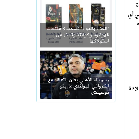
ة
ي أي
“الغذاء والدواء” تسحب 3 منتجات
قهوة وشوكولاتة وتحذر من
استهلاكها
رسميًا.. الأهلي يعلن التعاقد مع
الكرواتي الهولندي مارينو
لاقة
بوسيتش