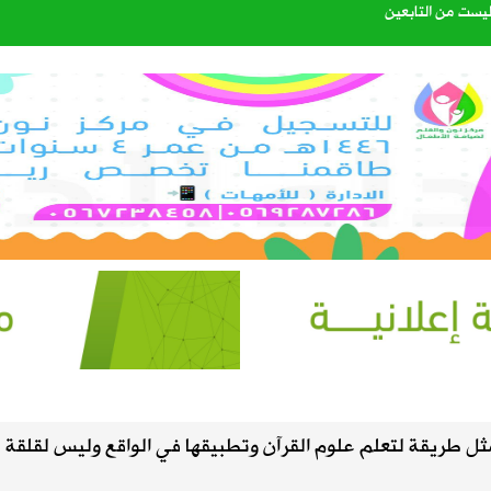
ليست من التابعين
الصيف في سماء المملكة
اتي الهولندي مارينو بوسيتش
عبدالله الشهري قائدًا للتحالف البحري الدفاعي متعدد الجنسيات
40%
(٨٥) ما أمثل طريقة لتعلم علوم القرآن وتطبيقها في الواقع وليس لقلقة
إعدادي في معسكر إسبانيا