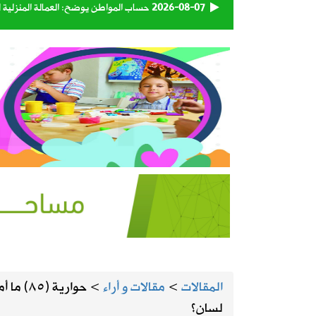
2026-08-07
حساب المواطن يوضح: العمالة المنزلية 
2026-08-07
اقتران الثريا بالقمر يعلن اقتراب نهاية 
2026-08-07
الحرارة تصل لـ 50 مئوية.. الإنذار البرتقالي بموجة حارة على الأحساء وعدة مدن بالشرقية
2026-08-07
“الغذاء والدواء” تسحب 3 منتجات قهوة وشوكولاتة وتحذر من استهلاكها
2026-08-06
رسميًا.. الأهلي يعلن التعاقد مع الكرو
2026-08-06
وزارة الدفاع تعيّن اللواء البحري الركن 
2026-08-06
تبوك تتصدر إنتاج العنب في المملكة بنسبة 
المقالات
>
مقالات و أراء
>
حوارية 
2026-08-06
حكام دوري روشن يواصلون برنامجهم ال
لسان؟