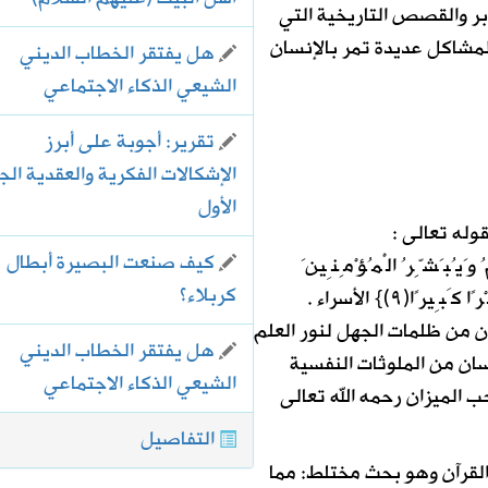
دبر والقصص التاريخية التي
لمشاكل عديدة تمر بالإنسان
هل يفتقر الخطاب الديني
الشيعي الذكاء الاجتماعي
تقرير: أجوبة على أبرز
الإشكالات الفكرية والعقدية الج
الأول
وله تعالى :
كيف صنعت البصيرة أبطال
ُ وَيُبَشِّرُ الْمُؤْمِنِينَ
كربلاء؟
ا(٩)} الأسراء .
ان من ظلمات الجهل لنور العلم
هل يفتقر الخطاب الديني
سان من الملوثات النفسية
الشيعي الذكاء الاجتماعي
ب الميزان رحمه الله تعالى
التفاصيل
القرآن وهو بحث مختلط: مما