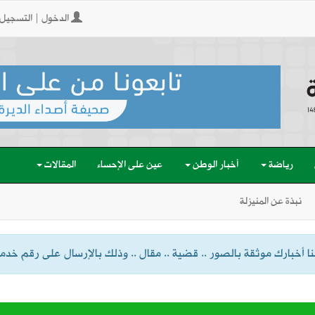
الدخول | التسجيل
رياضة
أخبار الوطن
عين على الإحساء
المقالات
نبذة عن المنيزلة
 أخبارك موثقة بالصور .. قضية .. مقال .. وذلك بالإرسال على رقم خدمة الواتسا