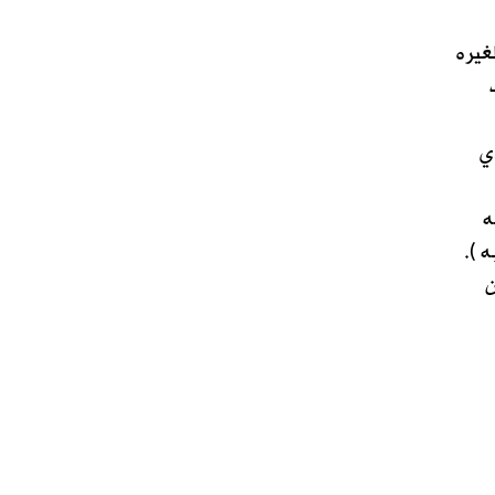
غيره
ي
ه
 ).
ن