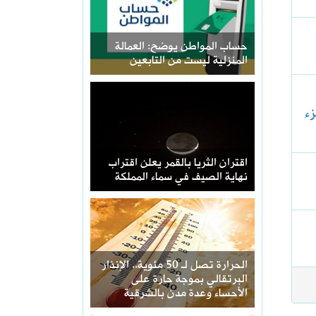
حساب المواطن يوضح: العمالة
المنزلية ليست من التابعين
زء
اقتران الثريا بالقمر يعلن اقتراب
نهاية الصيف في سماء المملكة
الحرارة تصل لـ 50 مئوية.. الإنذار
البرتقالي بموجة حارة على
الأحساء وعدة مدن بالشرقية