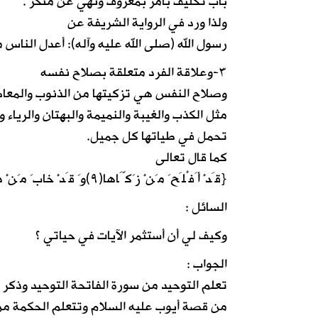
باب تكليف بأمر بمعروف ونهي عن منكر .
ولذا ورد في الرواية الشريفة عن
رسول الله (صلى الله عليه وآله): أعدل الناس 
٣-وعلاقة الفرد متعلقة بصلاح نفسه
وصلاح النفس هي تزكيتها من الذنوب والمعاص
مثل الكذب والغيبة والنميمة والبهتان والرياء
تحمل في طياتها كل جميل.
كما قال تعالى
{قَدْ أَفْلَحَ مَنْ زَكَّاها(٩)وَ قَدْ خابَ مَنْ دَسَّاها(١٠)}الشمس.
السائل :
وكيف لي أن أستثمر الآيات في حياتي ؟
الجواب :
تعلم التوحيد من سورة الفاتحة التوحيد وذكر 
من قصة أيوب عليه السلام وتتعلم الحكمة من 