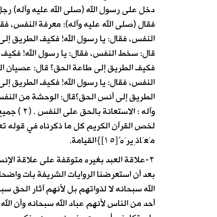
دخل على رسول الله (صلى الله عليه وآله) رجل
فقال (صلى الله عليه وآله): معرفة النفس، فقا
النفس، فقال: يا رسول الله! فكيف الطريق إلى
قال: سخط النفس، فقال: يا رسول الله! فكيف 
فكيف الطريق إلى طاعة الحق؟ قال: عصيان الن
النفس، فقال: يا رسول الله! فكيف الطريق إلى
الطريق إلى أنس الحق؟قال: الوحشة من النفس،
وآله : الاستعانة بالحق على النفس . (٢ ) جميع الروايات.
مَعَاذِيرَهُ[١٥]}القيامة.
٢-علاقة العبد بغيره متوقفة على علاقة الإنسان بربه :
بعد أن استعرضنا الروايات الشريفة بات واضحاً
الله سبحانه لا لذواتهم بل لأنهم آثار الحق س
أحد من الناس لأنهم عباد الله سبحانه وأن الل