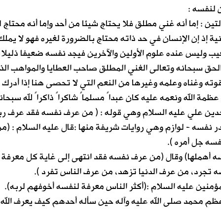
ن : إما أنه غني مطلق فلا يحتاج شيئا من أحد وإما أنه محتاج ل
ية إذ إن الإنسان في حد ذاته محتاج بالضرورة لغيره فهو لا يملك
الغيب وليس عنده علوم الأولين والآخرين فيجد نفسه ضعيفا ذليلا
لحق سبحانه وتعالى الغني المطلق صاحب العطايا والمواهب الذ
وته وغناه وعلمه وغيرها من النعم التي لا تحصى هنا إذا أدرك
ظمة الله ونعمه عليه كان عبداً مسلماً شاكراً ذاكراً لله سبحان
دين علي عليه السلام وهي قوله : ( من عرف نفسه فقد عرف ربه
 نفسه - لوازم وهي روايات شريفة منها :قال عليه السلام : (م
سه جل أمره ).
 أهملها) وقال (من عرف نفسه فقد انتهى إلى غاية كل معرفة
 تجرد، من عرف الدنيا تزهد، من عرف الناس تفرد ).
ؤمنين عليه السلام :(أكثر الناس معرفة لنفسه أخوفهم لربه).
ظم محمد صلى الله عليه وآله حين سأله أحدهم كيف يعرف الله