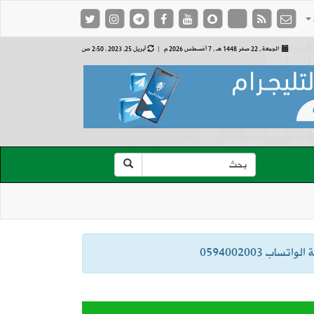
الجمعة , 22 صفر 1448 هـ ,
7 أغسطس 2026 م |
أبريل 25, 2023 , 2:50 ص
ب 0594002003