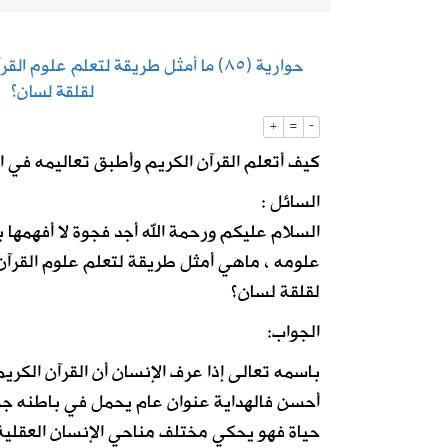
2026-08-06
استاد أرامكو يقترب من لحظة الافتتاح.
حوارية (٨٥) ما أمثل طريقة لتعلم علوم
لقلقة لسان؟
2026-08-06
أمانة الأحساء تنجز تطوير الطريق الرابط
+
=
-
كيف أتعلم القرآن الكريم وأطبق تعاليمه في ال
السائل :
السلام عليكم ورحمة الله أجد فجوة لا أفهمها ب
علومه ، ماهي أمثل طريقة لتعلم علوم القرآن
لقلقة لسان؟
الجواب:
باسمه تعالى إذا عرف الإنسان أن القرآن الكر
أحسن فالهداية عنوان عام يحمل في باطنه جم
حياة فهو يحكي مختلف مناحي الإنسان العقلية