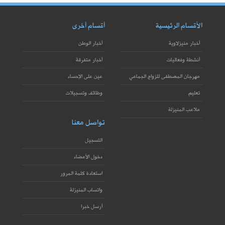
الأقسام الرئيسية
أقسام أخرى
أخبار منيزلاوية
أخبار الوطن
أنشطة وفعاليات
أخبار متفرقة
مهرجان المصطفى للزواج الجماعي
عين على الإحساء
تعليم
وظائف وتسجيلات
ملاعب المنيزلة
تواصل معنا
التسجيل
دخول الأعضاء
استعادة كلمة المرور
واتساب المنيزلة
أرسل خبرا