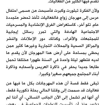
تقدم فيها الكثير من الفعاليات
.
ولأن الفكرة تبلورت وكبرت فأصبحت من مسمى احتفال
عرس إلى مهرجان زواج فالفعاليات تأخذ تحضر متجددة
عام تلو آخر، كاستعراض الفرق الإنشادية والمسرحيات
الاجتماعية الهادفة والتي تمرر رسائل إيجابية
للمجتمعات والأفراد، وكذلك دور الإعلانات والنشر
والمراكز الصحية والمحلات التجارية وغيرها كثير ممن
يحظى بمساحة على أرض هذا المهرجان لأن يقدم ما
لديه فتظهر ليلة واحدة في السنة ظهورا مختلفا تحمل
طابعا جديدا يحفر في ذاكرة العريس وأصحابه وذاكرة
أبناء المجتمع جميعهم صغيرا وكبيرا
.
تبقى فقط قصة أن هذه المهرجانات بكل ما فيها من
فعاليات قد صممت إلى وقتنا الحالي بحلة ذكورية فقط،
أي أنها لم تشمل إلى الآن الجانب النسائي، أي أننا لم
نشهد منذ أن تأسست الزواجات الجماعية في بعض