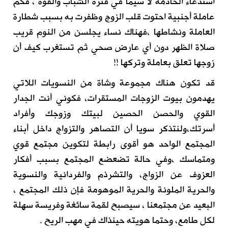
استدعاء الخادمة لا سيما في فترة الشباب والقوة ، فكم
عاملة أجنبية احتوت قلب الزوج وظفرت به بسبب شطارة
العاملة ونشاطها ،فهناك نساء يجلسن من النوم قريب
صلاة الظهر دون أي عارض صحي ثم تستغرب كيف أن
زوجها تعلق بعاملة وتركها !!
قد تكون هناك مجموعة وشاة من النسويات اللاتي
يهدمون بيوت الزوجات المستقرات، فكوني أنت الجدار
القوي والحصن الحصين لبيتك وزوجك وأفراد
أسرتك،ولنتذكر سويا أن التصاهر والتزواج داخل أبناء
المجتمع الواحد هو أقوى رابطة لتكوين مجتمع قوي
ومتماسك ،وفي حالة تضعضع المجتمع بسبب أفكار
العزوف عن الزواج، والتشرذم والفردانية والنسوية
والحرية الملونة والحرية الموهومة فإن ذلك المجتمع ،
البعيد عن مجتمعنا ، سيصبح لقمة سائغة وفريسة سهلة
لكل طامع، وحتما هويته حينذاك في مهب الريح .