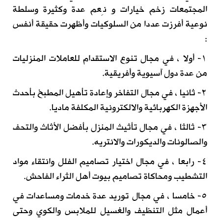
المجتمعات زخم خيارات و نِعم عدة وكثيرة وسلطة
نوعية أفرزت عددا من السلوكيات وأظهرت حقيقة أنفس
:
١- أولا ، في مجال تنوع الاستقدام للعاملات المنزليات
من عدة دول آسيوية وأفريقية.
٢- ثانيا ، في مجال التفاخر وإعادة تأهيل المطبخ بأحدث
الأجهزة الكهربائية والالكترونية المكلفة ماديا.
٣- ثالثا ، في مجال تأثيث المنزل بأفضل الأثاث والتحف
والصالونات والديكورات والانتريه.
٤- رابعا ، في مجال اختيار تصاميم الفلل وانتقاء مواد
التشطيب ومحاكاة تصاميم بيوت أهل الثراء الفاحش.
٥- خامسا ، في مجال توريد عدة خدمات ومساعدات في
أعمال مثل التنظيف والغسيل للملابس والكوي وحتى