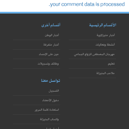
your comment data is processed.
الأقسام الرئيسية
أقسام أخرى
أخبار منيزلاوية
أخبار الوطن
أنشطة وفعاليات
أخبار متفرقة
مهرجان المصطفى للزواج الجماعي
عين على الإحساء
تعليم
وظائف وتسجيلات
ملاعب المنيزلة
تواصل معنا
التسجيل
دخول الأعضاء
استعادة كلمة المرور
واتساب المنيزلة
أرسل خبرا