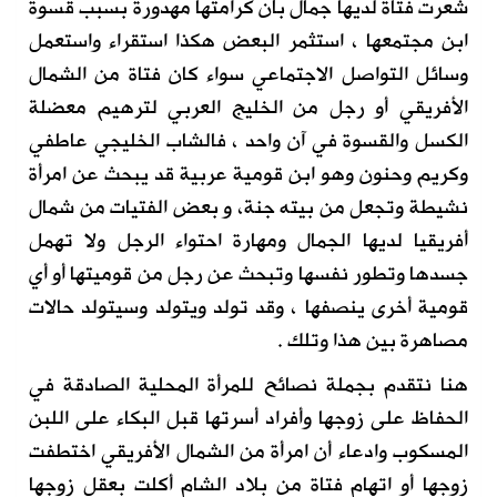
شعرت فتاة لديها جمال بأن كرامتها مهدورة بسبب قسوة
ابن مجتمعها ، استثمر البعض هكذا استقراء واستعمل
وسائل التواصل الاجتماعي سواء كان فتاة من الشمال
الأفريقي أو رجل من الخليج العربي لترهيم معضلة
الكسل والقسوة في آن واحد ، فالشاب الخليجي عاطفي
وكريم وحنون وهو ابن قومية عربية قد يبحث عن امرأة
نشيطة وتجعل من بيته جنة، و بعض الفتيات من شمال
أفريقيا لديها الجمال ومهارة احتواء الرجل ولا تهمل
جسدها وتطور نفسها وتبحث عن رجل من قوميتها أو أي
قومية أخرى ينصفها ، وقد تولد ويتولد وسيتولد حالات
مصاهرة بين هذا وتلك .
هنا نتقدم بجملة نصائح للمرأة المحلية الصادقة في
الحفاظ على زوجها وأفراد أسرتها قبل البكاء على اللبن
المسكوب وادعاء أن امرأة من الشمال الأفريقي اختطفت
زوجها أو اتهام فتاة من بلاد الشام أكلت بعقل زوجها