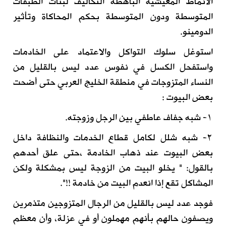
الأنماط المعيشية الباهظة التكاليف لبنات الطبقات
المتوسطة ودون المتوسطة بحكم المحاكاة وتأثير
الدومينو.
استوغل سلوك التواكل والاعتماد على الخادمات
واستفحل الكسل في نفوس عدد ليس بالقليل من
النساء المتزوجات في منطقة الخليج العربي حتى أضحت
بعض البيوت :
١- شبه جفاف عاطفي بين الرجل وزوجته.
٢- شبه شلل لكامل قطاع الخدمات والنظافة داخل
بعض البيوت عند ذهاب الخادمة ،حتى علق أحدهم
بالقول: " يخلو البيت من الزوجة ليس بمشكلة ولكن
المشاكل تقع إذا انعدم البيت من خادمة !!".
فوجد عدد ليس بالقليل من الرجال المتزوجين متذمرين
ويصفون حالهم بأنهم مهملون أو في عزلة، وأن معظم