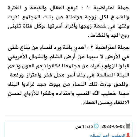
جملة اعتراضية ١ : نرفع العقال والقبعة و الغترة
والشماغ لكل زوجة مواطنة من بنات المجتمع نذرت
وقتها في خدمة زوجها وأفراد أسرتها ،وكل فتاة تتبنى
روح الجد والنشاط .
جملة اعتراضية ٢ : أهدي باقة ورد لنساء من بقاع شتى
في الأرض لا سيما من أرض الشام والشمال الأفريقي
قبلوا الزواج بأفراد من مجتمعنا فكانوا نِعم العون ونِعم
اللبنة الصالحة في بناء أسر محل فخر واعتزاز ورفعة
وللحق جاءت تلك النساء من بيوت مجد فزادوا البناء
مجدا ،فطيب الله النسب وامتداده وشكرا للأزواج لحسن
الانتقاء وحسن العطاء .
2023-06-02
11:35 ص
المهندس أمير الصالح