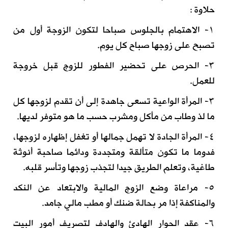
حلاوة :
١- الاهتمام بالجلوس صباحا لتكون الزوجة أول من
تصبح على زوجها صباح كل يوم.
٣- الحرص على تحضير الفطور للزوج قبل خروجة
للعمل.
٣- المرأة الواعية تسعى جاهدة إلى أن تقدم لزوجها كل
ما لذ وطاب من مأكل ومشرب حسب ما هو متوفر لديها.
٤- المرأة الجادة لا تهمل جمالها أو تغفل إظهاره لزوجها،
فدوما ما تكون متألقة ومتجددة ودائما صاحبة أنوثة
طاغية، وتعلم الطريق جيدا لتجذب زوجها وتأسر قلبه.
٥- مراعاة وضع الزوج المالية والابتعاد عن النكد
والمناكفة إذا مر بحالة ضنك أو مطب مالي جامد.
٦- عقد الحوار الهادئ والهادف لتصريف أمور البيت