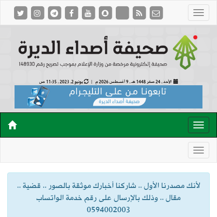
الأحد , 24 صفر 1448 هـ ,
9 أغسطس 2026 م |
يونيو 2, 2023 , 11:35 ص
لأنك مصدرنا الأول .. شاركنا أخبارك موثقة بالصور .. قضية ..
مقال .. وذلك بالإرسال على رقم خدمة الواتساب
0594002003