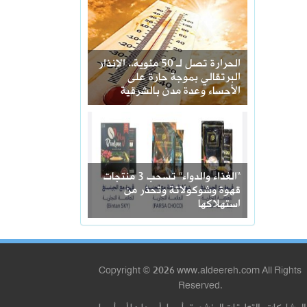
الحرارة تصل لـ 50 مئوية.. الإنذار
البرتقالي بموجة حارة على
الأحساء وعدة مدن بالشرقية
“الغذاء والدواء” تسحب 3 منتجات
قهوة وشوكولاتة وتحذر من
استهلاكها
Copyright © 2026 www.aldeereh.com All Rights
Reserved.