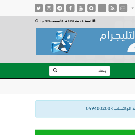
السبت , 23 صفر 1448 هـ ,
8 أغسطس 2026 م |
ب 0594002003