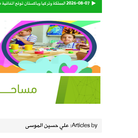
2026-08-07
المملكة وتركيا وباكستان توقع اتفاقية 
2026-08-07
حساب المواطن يوضح: العمالة المنزلية 
2026-08-07
اقتران الثريا بالقمر يعلن اقتراب نهاية 
2026-08-07
الحرارة تصل لـ 50 مئوية.. الإنذار البرتقالي بموجة حارة على الأحساء وعدة مدن بالشرقية
2026-08-07
“الغذاء والدواء” تسحب 3 منتجات قهوة وشوكولاتة وتحذر من استهلاكها
2026-08-06
رسميًا.. الأهلي يعلن التعاقد مع الكرو
2026-08-06
وزارة الدفاع تعيّن اللواء البحري الركن 
Articles by: علي حسين الموسى
2026-08-06
تبوك تتصدر إنتاج العنب في المملكة بنسبة 