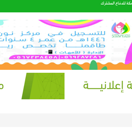
مكة للدفاع المشترك
ليست من التابعين
الصيف في سماء المملكة
اتي الهولندي مارينو بوسيتش
عبدالله الشهري قائدًا للتحالف البحري الدفاعي متعدد الجنسيات
40%