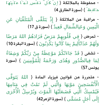
- محفوظة بالملائكة
{
إِنْ
كُلُّ
نَفْسٍ
لَمَّا
عَلَيْهَا
حَافِظٌ
} (
سورة
الطارق
4)
- مراقبة من الملائكة
{
إِذْ
يَتَلَقَّى
الْمُتَلَقِّيَانِ
عَنِ
} (
سورة
ق
17)
الْيَمِينِ
وَعَنِ
الشِّمَالِ
قَعِيدٌ
- تمرض
{
فِي
قُلُوبِهِمْ
مَرَضٌ
فَزَادَهُمُ
اللهُ
مَرَضًا
} (
سورة
البقرة
10)
وَلَهُمْ
عَذَابٌ
أَلِيمٌ
بِمَا
كَانُوا
يَكْذِبُونَ
- تشفى
{
قَدْ
جَاءَتْكُمْ
مَوْعِظَةٌ
مِنْ
رَبِّكُمْ
وَشِفَاءٌ
} (
سورة
لِمَا
فِي
الصُّدُورِ
وَهُدًى
وَرَحْمَةٌ
لِلْمُؤْمِنِينَ
يونس
57)
- متحررة من قوانين فيزياء المادة
{
اللهُ
يَتَوَفَّى
الْأَنْفُسَ
حِينَ
مَوْتِهَا
وَالَّتِي
لَمْ
تَمُتْ
فِي
مَنَامِهَا
فَيُمْسِكُ
الَّتِي
قَضَى
عَلَيْهَا
الْمَوْتَ
وَيُرْسِلُ
الْأُخْرَى
} (
سورة
الزمر
42)
إِلَى
أَجَلٍ
مُسَمًّى