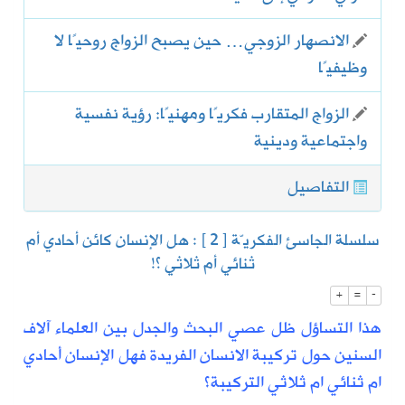
الانصهار الزوجي… حين يصبح الزواج روحيًا لا
وظيفيًا
الزواج المتقارب فكريًا ومهنيًا: رؤية نفسية
واجتماعية ودينية
التفاصيل
سلسلة الجاسئ الفكريّة [ 2 ] : هل الإنسان كائن أحادي أم
ثنائي أم ثلاثي ؟!
+
=
-
هذا
التساؤل
ظل عصي البحث و
الجدل
بين العلماء آلاف
السنين
حول
تركيبة الانسان
الفريدة فهل الإنسان
أحادي
ام ثنائي ام ثلاثي
التركيبة؟