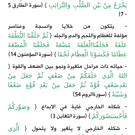
} (سورة الطارق 5
يَخْرُجُ مِنْ بَيْنِ الصُّلْبِ وَالتَّرَائِبِ
- 7)
- يتكون من خلايا
وانسجة
وعناصر
مؤلفة
للعظام
واللحم والدم والجلد
{
ثُمَّ
خَلَقْنَا
النُّطْفَةَ
عَلَقَةً
فَخَلَقْنَا
الْعَلَقَةَ
مُضْغَةً
فَخَلَقْنَا
الْمُضْغَةَ
} (
سورة
المؤمنون
14)
عِظَامًا
فَكَسَوْنَا
الْعِظَامَ
لَحْمًا
- حياته ذات مراحل متغيرة ونمو بين الضعف والقوة
{
اللهُ
الَّذِي
خَلَقَكُمْ
مِنْ
ضَعْفٍ
ثُمَّ
جَعَلَ
مِنْ
بَعْدِ
ضَعْفٍ
قُوَّةً
ثُمَّ
جَعَلَ
مِنْ
بَعْدِ
قُوَّةٍ
ضَعْفًا
} (
سورة
الروم
54)
وَشَيْبَةً
- شكله الخارجي غاية في الابداع
{
وَصَوَّرَكُمْ
} (
سورة
التغابن
3)
فَأَحْسَنَ
صُوَرَكُمْ
- شكله الخارجي لا يتغير ولا يتحول
{
الَّذِي