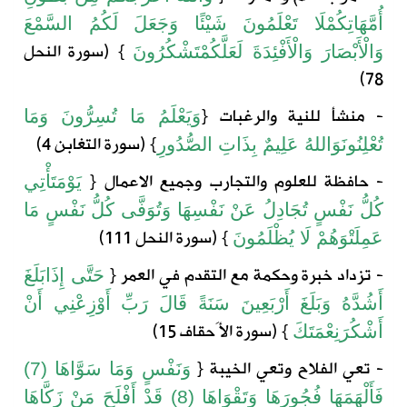
أُمَّهَاتِكُمْ
لَا
تَعْلَمُونَ
شَيْئًا
وَجَعَلَ
لَكُمُ
السَّمْعَ
} (
سورة
النحل
وَالْأَبْصَارَ
وَالْأَفْئِدَةَ
لَعَلَّكُمْ
تَشْكُرُونَ
78)
- منشأ للنية والرغبات
{
وَيَعْلَمُ مَا تُسِرُّونَ وَمَا
} (
سورة
التغابن
4)
تُعْلِنُونَوَاللهُ عَلِيمٌ بِذَاتِ الصُّدُورِ
- حافظة للعلوم والتجارب وجميع الاعمال
{
يَوْمَ
تَأْتِي
كُلُّ
نَفْسٍ
تُجَادِلُ
عَنْ
نَفْسِهَا
وَتُوَفَّى
كُلُّ
نَفْسٍ
مَا
} (
سورة
النحل
111)
عَمِلَتْ
وَهُمْ
لَا
يُظْلَمُونَ
- تزداد خبرة وحكمة مع التقدم في العمر
{
حَتَّى
إِذَا
بَلَغَ
أَشُدَّهُ
وَبَلَغَ
أَرْبَعِينَ
سَنَةً
قَالَ
رَبِّ
أَوْزِعْنِي
أَنْ
} (
سورة
الأَحقاف
15)
أَشْكُرَ
نِعْمَتَكَ
- تعي الفلاح وتعي الخيبة
{
وَنَفْسٍ
وَمَا
سَوَّاهَا
(7)
فَأَلْهَمَهَا
فُجُورَهَا
وَتَقْوَاهَا
(8)
قَدْ
أَفْلَحَ
مَنْ
زَكَّاهَا