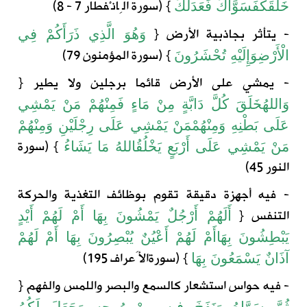
} (
سورة
الِانْفطار
7 - 8)
خَلَقَكَ
فَسَوَّاكَ
فَعَدَلَكَ
- يتأثر بجاذبية الأرض
{
وَهُوَ
الَّذِي
ذَرَأَكُمْ
فِي
} (
سورة
المؤمنون
79)
الْأَرْضِ
وَإِلَيْهِ
تُحْشَرُونَ
- يمشي على الأرض قائما برجلين ولا يطير
{
وَاللهُ
خَلَقَ
كُلَّ
دَابَّةٍ
مِنْ
مَاءٍ
فَمِنْهُمْ
مَنْ
يَمْشِي
عَلَى
بَطْنِهِ
وَمِنْهُمْ
مَنْ
يَمْشِي
عَلَى
رِجْلَيْنِ
وَمِنْهُمْ
} (
سورة
مَنْ
يَمْشِي
عَلَى
أَرْبَعٍ
يَخْلُقُ
اللهُ
مَا
يَشَاءُ
النور
45)
- فيه أجهزة دقيقة تقوم بوظائف التغذية والحركة
التنفس
{
أَلَهُمْ
أَرْجُلٌ
يَمْشُونَ
بِهَا
أَمْ
لَهُمْ
أَيْدٍ
يَبْطِشُونَ
بِهَا
أَمْ
لَهُمْ
أَعْيُنٌ
يُبْصِرُونَ
بِهَا
أَمْ
لَهُمْ
} (
سورة
الأَعراف
195)
آذَانٌ
يَسْمَعُونَ
بِهَا
- فيه حواس استشعار كالسمع والبصر واللمس والفهم
{