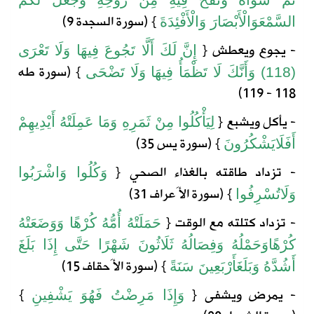
ثُمَّ
سَوَّاهُ
وَنَفَخَ
فِيهِ
مِنْ
رُوحِهِ
وَجَعَلَ
لَكُمُ
} (
سورة
السجدة
9)
السَّمْعَ
وَالْأَبْصَارَ
وَالْأَفْئِدَةَ
- يجوع ويعطش
{
إِنَّ
لَكَ
أَلَّا
تَجُوعَ
فِيهَا
وَلَا
تَعْرَى
} (
سورة
طه
(118)
وَأَنَّكَ
لَا
تَظْمَأُ
فِيهَا
وَلَا
تَضْحَى
118 - 119)
- يأكل ويشبع
{
لِيَأْكُلُوا
مِنْ
ثَمَرِهِ
وَمَا
عَمِلَتْهُ
أَيْدِيهِمْ
} (
سورة
يس
35)
أَفَلَا
يَشْكُرُونَ
- تزداد طاقته بالغذاء الصحي
{
وَكُلُوا
وَاشْرَبُوا
} (
سورة
الأَعراف
31)
وَلَا
تُسْرِفُوا
- تزداد كتلته مع الوقت
{
حَمَلَتْهُ
أُمُّهُ
كُرْهًا
وَوَضَعَتْهُ
كُرْهًا
وَحَمْلُهُ
وَفِصَالُهُ
ثَلَاثُونَ
شَهْرًا
حَتَّى
إِذَا
بَلَغَ
} (
سورة
الأَحقاف
15)
أَشُدَّهُ
وَبَلَغَ
أَرْبَعِينَ
سَنَةً
- يمرض ويشفى
{
}
وَإِذَا
مَرِضْتُ
فَهُوَ
يَشْفِينِ