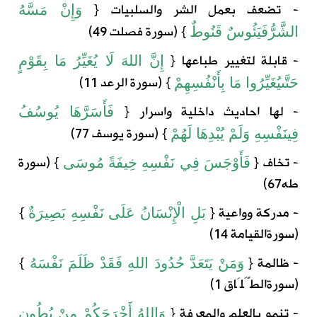
- تضعف بعمل الشر والسلبيات
{
وَإِنْ
مَسَّهُ
} (
سورة
فصلت
49)
الشَّرُّ
فَيَئُوسٌ
قَنُوطٌ
- قابلة لتغيير طباعها
{
إِنَّ
اللهَ
لَا
يُغَيِّرُ
مَا
بِقَوْمٍ
} (
سورة
الرعد
11)
حَتَّى
يُغَيِّرُوا
مَا
بِأَنْفُسِهِمْ
- لها احاديث داخلية واسرار
{
فَأَسَرَّهَا
يُوسُفُ
} (
سورة
يوسف
77)
فِي
نَفْسِهِ
وَلَمْ
يُبْدِهَا
لَهُمْ
- تخاف
{
} (
سورة
فَأَوْجَسَ
فِي
نَفْسِهِ
خِيفَةً
مُوسَى
طه
67)
- مدركة وواعية
{
}
بَلِ
الْإِنْسَانُ
عَلَى
نَفْسِهِ
بَصِيرَةٌ
(
سورة
القيامة
14)
- ظالمة
{
}
وَمَنْ يَتَعَدَّ حُدُودَ اللهِ فَقَدْ ظَلَمَ نَفْسَهُ
(
سورة
الطَّلَاق
1)
- تنمو بالعلم والمعرفة
{
وَاللهُ
أَخْرَجَكُمْ
مِنْ
بُطُونِ