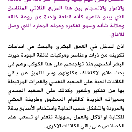
والادوار والانسجام بين
هذا المزيج
الثلاثي
المتناسق
الذي يبدو ظاهره كأنه قطعة واحدة
من روعة خلقه
وجلالة شأنه
وسمو تفكيره وعمله المطرد
الذي وصل
للآفاق
.
اذن
لندخل في العمق البشري والبحث في اساسات
تكوينه من ذرا
ت
وعناصر ومركبات فائقة الجودة حيرت
البشر
أنفسهم
منذ تواجدهم على هذا الكوكب وهم في
بحث دائم لاكتشاف مكنونهم وسر التميز عن باقي
الكائنات
الحية
على الصعيد النفسي والقدرات المرتبطة
بها من تفكير وشعور وكذلك على الصعيد الجسدي
ومميزاته الفريدة كالقوام الممشوق وطريقة المشي
والمرونة والتشكل حسب الحاجة واستخدام الأصابع بدقة
للكتابة او الاكل والعمل بسهولة تتعذر او تصعب
هذه
الخصائص
على باقي الكائنات الاخرى..