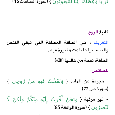
} (
سورة
الصافات
16)
تُرَابًا
وَعِظَامًا
أَئِنَّا
لَمَبْعُوثُونَ
ثانيا:
الروح
التعريف
:
هي الطاقة المطلقة التي تبقي النفس
والجسد حيا ما دامت متحيزة فيه .
الطاقة:
نفحة من خالقها
(الله)
خصائص
:
- مجردة من المادة
{
}
وَنَفَخْتُ فِيهِ مِنْ رُوحِي
(سورة ص 72)
- غير مرئية
{
وَنَحْنُ
أَقْرَبُ
إِلَيْهِ
مِنْكُمْ
وَلَكِنْ
لَا
} (
سورة
الواقعة
85)
تُبْصِرُونَ