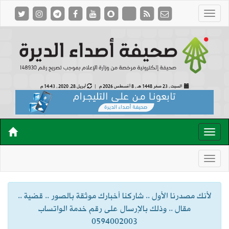
السبت , 23 صفر 1448 هـ ,
8 أغسطس 2026 م |
أبريل 28, 2020 , 14:43 م
لأنك مصدرنا الأول .. شاركنا أخبارك موثقة بالصور .. قضية ..
مقال .. وذلك بالإرسال على رقم خدمة الواتساب
0594002003