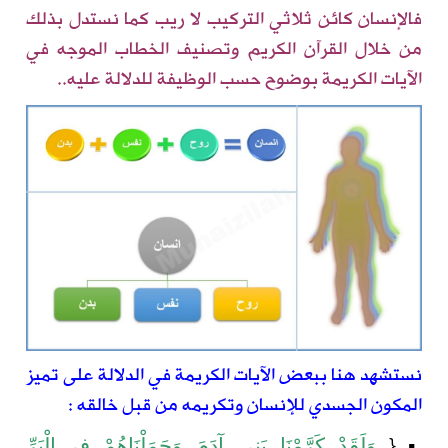
فالإنسان كائن ثلاثي التركيب لا ريب كما نستدل بذلك
من خلال القرآن الكريم
وتصنيف
الخطاب
الموجه في
الآيات الكريمة
بوضوح حسب الوظيفة للدلالة عليه..
نستشهد هنا ببعض الآيات الكريمة في الدلالة على تميز
المكون الجسدي
للإ
نسان
وتكريمه من قبل خالقه :
{
▪
وَلَقَدْ
كَرَّمْنَا
بَنِي
آدَمَ
وَحَمَلْنَاهُمْ
فِي
الْبَرِّ