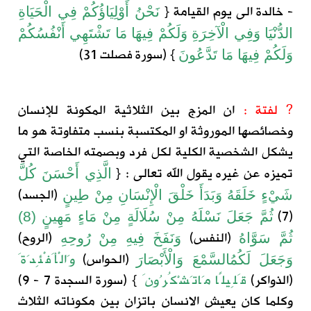
-
خالدة الى يوم القيامة
{
نَحْنُ أَوْلِيَاؤُكُمْ فِي الْحَيَاةِ
الدُّنْيَا وَفِي الْآخِرَةِ وَلَكُمْ فِيهَا مَا تَشْتَهِي أَنْفُسُكُمْ
} (سورة فصلت 31)
وَلَكُمْ فِيهَا مَا تَدَّعُونَ
? لفتة :
ان المزج بين الثلاثية المكونة للإنسان
وخصائصها
الموروثة او المكتسبة
بنسب متفاوتة هو ما
يشكل
ال
شخصية
الكلية
ل
كل فرد وبصمته الخاصة التي
تميزه عن
غيره
يقول الله تعالى :
{
الَّذِي
أَحْسَنَ
كُلَّ
(الجسد
)
شَيْءٍ
خَلَقَهُ
وَبَدَأَ
خَلْقَ
الْإِنْسَانِ
مِنْ
طِينٍ
(7)
ثُمَّ
جَعَلَ
نَسْلَهُ
مِنْ
سُلَالَةٍ
مِنْ
مَاءٍ
مَهِينٍ
(8)
(النفس)
(الروح)
ثُمَّ
سَوَّاهُ
وَنَفَخَ
فِيهِ
مِنْ
رُوحِهِ
(الحواس)
وَالْأَفْئِدَةَ
وَجَعَلَ
لَكُمُ
السَّمْعَ
وَالْأَبْصَارَ
(الذواكر
)
قَلِيلًا
مَا
تَشْكُرُونَ
} (
سورة
السجدة
7 - 9)
و
كلما كان يعيش الانسان باتزان بين مكونات
ه
الثلاث