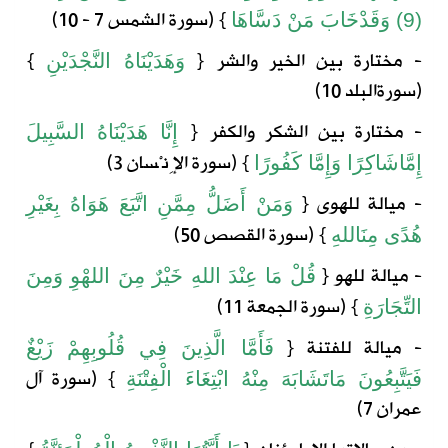
} (
سورة
الشمس
7 - 10)
(9)
وَقَدْ
خَابَ
مَنْ
دَسَّاهَا
- مختارة بين الخير والشر
{
}
وَهَدَيْنَاهُ
النَّجْدَيْنِ
(
سورة
البلد
10)
- مختارة بين الشكر والكفر
{
إِنَّا
هَدَيْنَاهُ
السَّبِيلَ
} (
سورة
الإِنْسان
3)
إِمَّا
شَاكِرًا
وَإِمَّا
كَفُورًا
- ميالة للهوى
{
وَمَنْ
أَضَلُّ
مِمَّنِ
اتَّبَعَ
هَوَاهُ
بِغَيْرِ
} (
سورة
القصص
50)
هُدًى
مِنَ
اللهِ
- ميالة للهو
{
قُلْ
مَا
عِنْدَ
اللهِ
خَيْرٌ
مِنَ
اللهْوِ
وَمِنَ
} (
سورة
الجمعة
11)
التِّجَارَةِ
- ميالة للفتنة
{
فَأَمَّا
الَّذِينَ
فِي
قُلُوبِهِمْ
زَيْغٌ
} (
سورة
آل
فَيَتَّبِعُونَ
مَا
تَشَابَهَ
مِنْهُ
ابْتِغَاءَ
الْفِتْنَةِ
عمران
7)