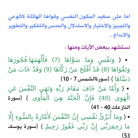
اما على صعيد المكون
النفسي
وقواها الهائلة كالوعي
والتمييز والاختيار والاستدلال والحدس والتفكير والتطوير
والابداع ..
نستشهد ببعض الآيات ومنها :
{
▪
وَنَفْسٍ
وَمَا
سَوَّاهَا
(7)
فَأَلْهَمَهَا
فُجُورَهَا
وَتَقْوَاهَا
(8)
قَدْ
أَفْلَحَ
مَنْ
زَكَّاهَا
(9)
وَقَدْ
خَابَ
مَنْ
} (
سورة
الشمس
7 - 10)
دَسَّاهَا
{
▪
وَأَمَّا
مَنْ
خَافَ
مَقَامَ
رَبِّهِ
وَنَهَى
النَّفْسَ
عَنِ
} (
سورة
الْهَوَى
(40)
فَإِنَّ
الْجَنَّةَ
هِيَ
الْمَأْوَى
النازعات
40 - 41)
{
▪
وَمَا
أُبَرِّئُ
نَفْسِي
إِنَّ
النَّفْسَ
لَأَمَّارَةٌ
بِالسُّوءِ
إِلَّا
} (
سورة
يوسف
مَا
رَحِمَ
رَبِّي
إِنَّ
رَبِّي
غَفُورٌ
رَحِيمٌ
53)