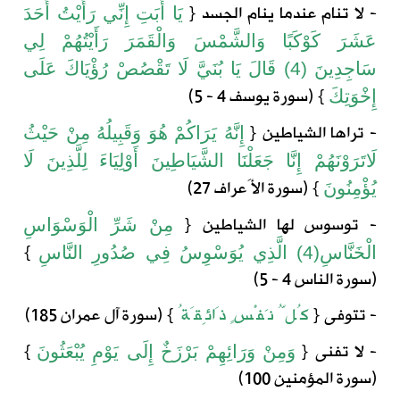
- لا تنام عندما ينام الجسد
{
يَا أَبَتِ إِنِّي رَأَيْتُ أَحَدَ
عَشَرَ كَوْكَبًا وَالشَّمْسَ وَالْقَمَرَ رَأَيْتُهُمْ لِي
سَاجِدِينَ (4) قَالَ يَا بُنَيَّ لَا تَقْصُصْ رُؤْيَاكَ عَلَى
} (سورة يوسف 4 - 5)
إِخْوَتِكَ
- تراها الشياطين
{
إِنَّهُ
يَرَاكُمْ
هُوَ
وَقَبِيلُهُ
مِنْ
حَيْثُ
لَا
تَرَوْنَهُمْ
إِنَّا
جَعَلْنَا
الشَّيَاطِينَ
أَوْلِيَاءَ
لِلَّذِينَ
لَا
} (
سورة
الأَعراف
27)
يُؤْمِنُونَ
- توسوس لها الشياطين
{
مِنْ
شَرِّ
الْوَسْوَاسِ
}
الْخَنَّاسِ
(4)
الَّذِي
يُوَسْوِسُ
فِي
صُدُورِ
النَّاسِ
(
سورة
الناس
4 - 5)
- تتوفى
{
كُلُّ
نَفْسٍ
ذَائِقَةُ
} (
سورة
آل
عمران
185)
- لا تفنى
{
}
وَمِنْ
وَرَائِهِمْ
بَرْزَخٌ
إِلَى
يَوْمِ
يُبْعَثُونَ
(
سورة المؤمنين
100)