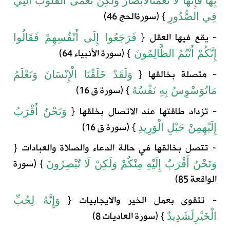
بِهَا
فَإِنَّهَا
لَا
تَعْمَى
الْأَبْصَارُ
وَلَكِنْ
تَعْمَى
الْقُلُوبُ
الَّتِي
} (
سورة
الحج
46)
فِي
الصُّدُورِ
-
يقع فيها العقل
{
فَرَجَعُوا إِلَى أَنْفُسِهِمْ فَقَالُوا
} (سورة الأنبياء 64)
إِنَّكُمْ أَنْتُمُ الظَّالِمُونَ
- متصلة بخالقها
{
وَلَقَدْ
خَلَقْنَا
الْإِنْسَانَ
وَنَعْلَمُ
} (
سورة
ق
16)
مَا
تُوَسْوِسُ
بِهِ
نَفْسُهُ
- تزداد طاقتها عند الاتصال بخلقها
{
وَنَحْنُ
أَقْرَبُ
} (
سورة
ق
16)
إِلَيْهِ
مِنْ
حَبْلِ
الْوَرِيدِ
- تتصل بخالقها في حالة الدعاء والصلاة والعبادات
{
} (
سورة
وَنَحْنُ
أَقْرَبُ
إِلَيْهِ
مِنْكُمْ
وَلَكِنْ
لَا
تُبْصِرُونَ
الواقعة
85)
- تتقوى
بعمل الخير والايجابيات
{
وَإِنَّهُ
لِحُبِّ
} (
سورة
العاديات
8)
الْخَيْرِ
لَشَدِيدٌ