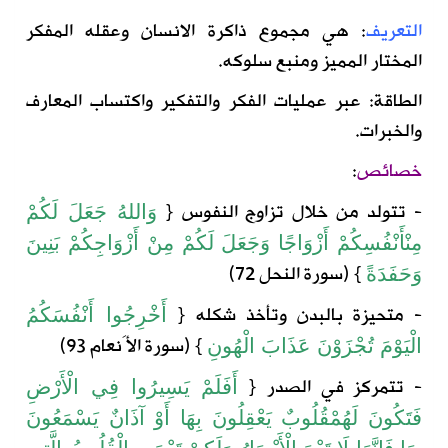
التعريف
:
هي مجموع ذاكرة الانسان وعقله المفكر
المختار المميز ومنبع سلوكه
.
الطاقة:
عبر عمليات الفكر والتفكير واكتساب المعارف
والخبرات
.
خصائص
:
- تتولد من خلال تزاوج النفوس
{
وَاللهُ
جَعَلَ
لَكُمْ
مِنْ
أَنْفُسِكُمْ
أَزْوَاجًا
وَجَعَلَ
لَكُمْ
مِنْ
أَزْوَاجِكُمْ
بَنِينَ
} (
سورة
النحل
72)
وَحَفَدَةً
- متحيزة بالبدن وتأخذ شكله
{
أَخْرِجُوا أَنْفُسَكُمُ
} (سورة الأَنعام 93)
الْيَوْمَ تُجْزَوْنَ عَذَابَ الْهُونِ
- تتمركز في الصدر
{
أَفَلَمْ
يَسِيرُوا
فِي
الْأَرْضِ
فَتَكُونَ
لَهُمْ
قُلُوبٌ
يَعْقِلُونَ
بِهَا
أَوْ
آذَانٌ
يَسْمَعُونَ