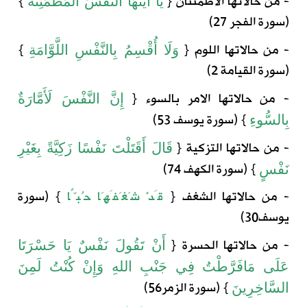
- من حالاتها الاطمئنان
{
}
يَا
أَيَّتُهَا
النَّفْسُ
الْمُطْمَئِنَّةُ
(
سورة
الفجر
27)
- من حالاتها اللوم
{
}
وَلَا أُقْسِمُ بِالنَّفْسِ اللَّوَّامَةِ
(
سورة القيامة
2)
- من حالاتها الامر بالسوء
{
إِنَّ
النَّفْسَ
لَأَمَّارَةٌ
} (
سورة
يوسف
53)
بِالسُّوءِ
- من حالاتها التزكية
{
قَالَ
أَقَتَلْتَ
نَفْسًا
زَكِيَّةً
بِغَيْرِ
} (
سورة
الكهف
74)
نَفْسٍ
- من حالاتها الشغف
{
قَدْ
شَغَفَهَا
حُبًّا
} (
سورة
يوسف
30)
- من حالاتها الحسرة
{
أَنْ
تَقُولَ
نَفْسٌ
يَا
حَسْرَتَا
عَلَى
مَا
فَرَّطْتُ
فِي
جَنْبِ
اللهِ
وَإِنْ
كُنْتُ
لَمِنَ
} (
سورة
الزمر
56)
السَّاخِرِينَ