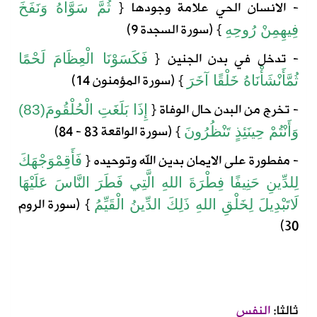
- الانسان الحي علامة وجودها
{
ثُمَّ
سَوَّاهُ
وَنَفَخَ
} (
سورة
السجدة
9)
فِيهِ
مِنْ
رُوحِهِ
- تدخل في بدن الجنين
{
فَكَسَوْنَا
الْعِظَامَ
لَحْمًا
} (
سورة
المؤمنون
14)
ثُمَّ
أَنْشَأْنَاهُ
خَلْقًا
آخَرَ
- تخرج من البدن
حال
الوفاة {
إِذَا
بَلَغَتِ
الْحُلْقُومَ
(83)
} (
سورة
الواقعة
83 - 84)
وَأَنْتُمْ
حِينَئِذٍ
تَنْظُرُونَ
- مفطورة على الايمان بدين الله وتوحيده
{
فَأَقِمْ
وَجْهَكَ
لِلدِّينِ
حَنِيفًا
فِطْرَةَ
اللهِ
الَّتِي
فَطَرَ
النَّاسَ
عَلَيْهَا
} (
سورة
الروم
لَا
تَبْدِيلَ
لِخَلْقِ
اللهِ
ذَلِكَ
الدِّينُ
الْقَيِّمُ
30)
ثالثا:
النفس