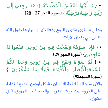
{
▪
يَا
أَيَّتُهَا
النَّفْسُ
الْمُطْمَئِنَّةُ
(27)
ارْجِعِي
إِلَى
} (
سورة
الفجر
27 - 28)
رَبِّكِ
رَاضِيَةً
مَرْضِيَّةً
وعلى مستوى
مكوّن
الروح وفعاليتها واسرارها يقول الله
تعالى في بعض الآيات :
{
▪
فَإِذَا
سَوَّيْتُهُ
وَنَفَخْتُ
فِيهِ
مِنْ
رُوحِي
فَقَعُوا
لَهُ
} (
سورة
الحجر
29)
سَاجِدِينَ
{
▪
ثُمَّ
سَوَّاهُ
وَنَفَخَ
فِيهِ
مِنْ
رُوحِهِ
وَجَعَلَ
لَكُمُ
}
السَّمْعَ
وَالْأَبْصَارَ
وَالْأَفْئِدَةَ
قَلِيلًا
مَا
تَشْكُرُونَ
(
سورة
السجدة
9)
والآن سنحلل
ثلاثية الانسان بشكل أوضح لنضع النقاط
على الحروف من حيث التعريف والخصائص
المميزة لكل
مكون ..