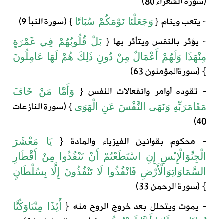
(
سورة الشعراء
80)
- يتعب وينام
{
} (
سورة
النبأ
9)
وَجَعَلْنَا
نَوْمَكُمْ
سُبَاتًا
- يؤثر بالنفس ويتأثر بها
{
بَلْ
قُلُوبُهُمْ
فِي
غَمْرَةٍ
مِنْ
هَذَا
وَلَهُمْ
أَعْمَالٌ
مِنْ
دُونِ
ذَلِكَ
هُمْ
لَهَا
عَامِلُونَ
} (
سورة
المؤمنون
63)
- تقوده أوامر وانفعالات النفس
{
وَأَمَّا
مَنْ
خَافَ
} (
سورة
النازعات
مَقَامَ
رَبِّهِ
وَنَهَى
النَّفْسَ
عَنِ
الْهَوَى
40)
- محكوم بقوانين الفيزياء والمادة
{
يَا
مَعْشَرَ
الْجِنِّ
وَالْإِنْسِ
إِنِ
اسْتَطَعْتُمْ
أَنْ
تَنْفُذُوا
مِنْ
أَقْطَارِ
السَّمَاوَاتِ
وَالْأَرْضِ
فَانْفُذُوا
لَا
تَنْفُذُونَ
إِلَّا
بِسُلْطَانٍ
} (
سورة
الرحمن
33)
- يموت ويتحلل بعد خروج الروح منه
{
أَئِذَا
مِتْنَا
وَكُنَّا