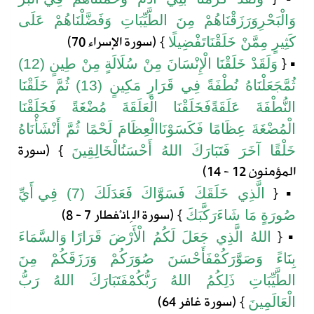
وَالْبَحْرِ
وَرَزَقْنَاهُمْ
مِنَ
الطَّيِّبَاتِ
وَفَضَّلْنَاهُمْ
عَلَى
} (
سورة
الإسراء
70)
كَثِيرٍ
مِمَّنْ
خَلَقْنَا
تَفْضِيلًا
{
▪
وَلَقَدْ
خَلَقْنَا
الْإِنْسَانَ
مِنْ
سُلَالَةٍ
مِنْ
طِينٍ
(12)
ثُمَّ
جَعَلْنَاهُ
نُطْفَةً
فِي
قَرَارٍ
مَكِينٍ
(13)
ثُمَّ
خَلَقْنَا
النُّطْفَةَ
عَلَقَةً
فَخَلَقْنَا
الْعَلَقَةَ
مُضْغَةً
فَخَلَقْنَا
الْمُضْغَةَ
عِظَامًا
فَكَسَوْنَا
الْعِظَامَ
لَحْمًا
ثُمَّ
أَنْشَأْنَاهُ
} (
سورة
خَلْقًا
آخَرَ
فَتَبَارَكَ
اللهُ
أَحْسَنُ
الْخَالِقِينَ
المؤمنون
12 - 14)
{
▪
الَّذِي
خَلَقَكَ
فَسَوَّاكَ
فَعَدَلَكَ
(7)
فِي
أَيِّ
} (
سورة
الِانْفطار
7 - 8)
صُورَةٍ
مَا
شَاءَ
رَكَّبَكَ
{
▪
اللهُ
الَّذِي
جَعَلَ
لَكُمُ
الْأَرْضَ
قَرَارًا
وَالسَّمَاءَ
بِنَاءً
وَصَوَّرَكُمْ
فَأَحْسَنَ
صُوَرَكُمْ
وَرَزَقَكُمْ
مِنَ
الطَّيِّبَاتِ
ذَلِكُمُ
اللهُ
رَبُّكُمْ
فَتَبَارَكَ
اللهُ
رَبُّ
} (
سورة
غافر
64)
الْعَالَمِينَ