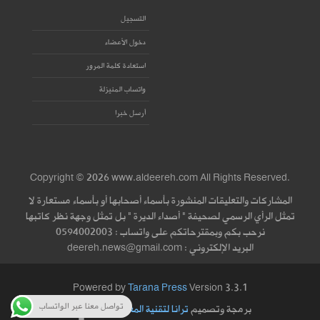
التسجيل
دخول الأعضاء
استعادة كلمة المرور
واتساب المنيزلة
أرسل خبرا
Copyright © 2026 www.aldeereh.com All Rights Reserved.
المشاركات والتعليقات المنشورة بأسماء أصحابها أو بأسماء مستعارة لا
تمثل الرأي الرسمي لصحيفة " أصداء الديرة " بل تمثل وجهة نظر كاتبها
نرحب بكم وبمقترحاتكم على واتساب : 0594002003
البريد الإلكتروني : deereh.news@gmail.com
Powered by
Tarana Press
Version 3.3.1
تواصل معنا عبر الواتساب
برمجة وتصميم
ترانا لتقنية المعلومات
|