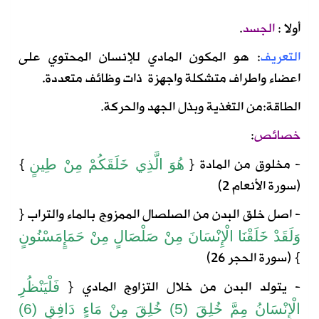
أولا :
الجسد
.
التعريف
:
هو المكون المادي للإنسان المحتوي على
اعضاء واطراف متشكلة واجهزة ذات وظائف متعددة
.
الطاقة
:
من التغذية وبذل الجهد والحركة
.
خصائص
:
- مخلوق من المادة
{
}
هُوَ
الَّذِي
خَلَقَكُمْ
مِنْ
طِينٍ
(
سورة الأنعام
2)
- اصل خلق البدن من الصلصال الممزوج بالماء والتراب
{
وَلَقَدْ
خَلَقْنَا
الْإِنْسَانَ
مِنْ
صَلْصَالٍ
مِنْ
حَمَإٍ
مَسْنُونٍ
} (
سورة
الحجر
26)
- يتولد البدن من خلال التزاوج المادي
{
فَلْيَنْظُرِ
الْإِنْسَانُ مِمَّ خُلِقَ (5) خُلِقَ مِنْ مَاءٍ دَافِقٍ (6)