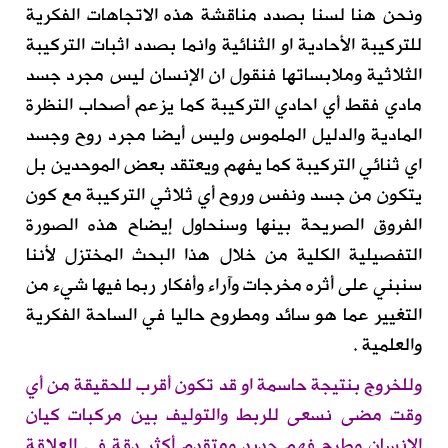
ونحن هنا لسنا بصدد مناقشة هذه الاتجاهات الفكرية
للتركيبة الأحادية او الثنائية وانما بصدد اثبات التركيبة
الثلاثية وملابساتها فنقول
ان
الإنسان ليس
مجرد
جسد
مادي
فقط أي احادي التركيبة
كما يزعم أصحاب النظرة
المادية
والدليل الملموس
وليس أيضا مجرد
روح و
جسد
اي ثنائي التركيبة
كما يفهم ويعتقد
بعض الموحدين
بل
يتكون من جسد ونفس وروح أي ثلاثي التركيبة
مع
كون
الفروق
الصريحة
بينها
و
سنحاول إيضاح هذه
الصورة
التفصيلية
الكلية
من
خلال
هذا
البحث
المختزل
لأننا
سنبني على أثر
ه
مخرجات
و
آراء وأفكار ربما
فيها شيء من
التغيير عما هو سائد ومطروح حاليا في الساحة الفكرية
والعلمية
.
وللخروج بنتيجة حاسمة او
قد
تكون أقرب للحقيقة من أي
وقت مضى نسعى للربط والتوليف بين
مركبات
كيان
الانسان وطرح فهم جديد ومتقدم أكثر دقة في العلاقة