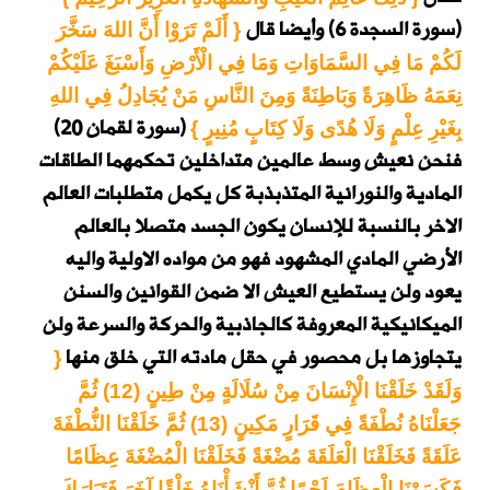
(سورة السجدة 6)
وأيضا قال
{ أَلَمْ تَرَوْا أَنَّ اللهَ سَخَّرَ
لَكُمْ مَا فِي السَّمَاوَاتِ وَمَا فِي الْأَرْضِ وَأَسْبَغَ عَلَيْكُمْ
نِعَمَهُ ظَاهِرَةً وَبَاطِنَةً وَمِنَ النَّاسِ مَنْ يُجَادِلُ فِي اللهِ
(سورة لقمان 20)
بِغَيْرِ عِلْمٍ وَلَا هُدًى وَلَا كِتَابٍ مُنِيرٍ }
فنحن نعيش وسط عالمين متداخلين تحكمهما الطاقات
المادية والنورانية المتذبذبة كل يكمل متطلبات العالم
الاخر بالنسبة للإنسان يكون الجسد متصلا بالعالم
الأرضي المادي المشهود فهو من مواده الاولية واليه
يعود ولن يستطيع العيش الا ضمن القوانين والسنن
الميكانيكية المعروفة كالجاذبية والحركة والسرعة ولن
يتجاوزها بل محصور في حقل مادته التي خلق منها
{
وَلَقَدْ خَلَقْنَا الْإِنْسَانَ مِنْ سُلَالَةٍ مِنْ طِينٍ (12) ثُمَّ
جَعَلْنَاهُ نُطْفَةً فِي قَرَارٍ مَكِينٍ (13) ثُمَّ خَلَقْنَا النُّطْفَةَ
عَلَقَةً فَخَلَقْنَا الْعَلَقَةَ مُضْغَةً فَخَلَقْنَا الْمُضْغَةَ عِظَامًا
فَكَسَوْنَا الْعِظَامَ لَحْمًا ثُمَّ أَنْشَأْنَاهُ خَلْقًا آخَرَ فَتَبَارَكَ