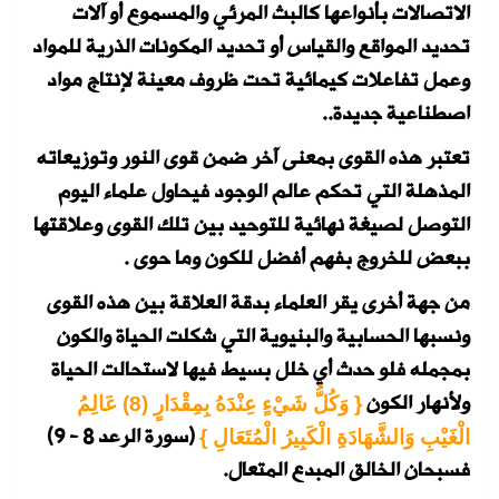
الاتصالات بأنواعها كالبث المرئي والمسموع أو آلات
تحديد المواقع والقياس أو تحديد المكونات الذرية للمواد
وعمل تفاعلات كيمائية تحت ظروف معينة لإنتاج مواد
اصطناعية جديدة..
تعتبر هذه القوى بمعنى آخر ضمن قوى النور وتوزيعاته
المذهلة التي تحكم عالم الوجود فيحاول علماء اليوم
التوصل لصيغة نهائية للتوحيد بين تلك القوى وعلاقتها
ببعض للخروج بفهم أفضل للكون وما حوى .
من جهة أخرى يقر العلماء بدقة العلاقة بين هذه القوى
ونسبها الحسابية والبنيوية التي شكلت الحياة والكون
بمجمله فلو حدث أي خلل بسيط فيها لاستحالت الحياة
ولأنهار الكون
{ وَكُلُّ شَيْءٍ عِنْدَهُ بِمِقْدَارٍ (8) عَالِمُ
(سورة الرعد 8 - 9)
الْغَيْبِ وَالشَّهَادَةِ الْكَبِيرُ الْمُتَعَالِ }
فسبحان الخالق المبدع المتعال.