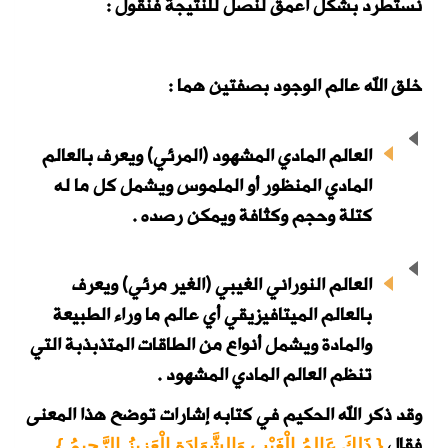
نستطرد بشكل أعمق لنصل للنتيجة فنقول :
خلق الله عالم الوجود بصفتين هما :
العالم المادي المشهود (المرئي) ويعرف بالعالم
المادي المنظور أو الملموس ويشمل كل ما له
كتلة وحجم وكثافة ويمكن رصده .
العالم النوراني الغيبي (الغير مرئي) ويعرف
بالعالم الميتافيزيقي أي عالم ما وراء الطبيعة
والمادة ويشمل أنواع من الطاقات المتذبذبة التي
تنظم العالم المادي المشهود .
وقد ذكر الله الحكيم في كتابه إشارات توضح هذا المعنى
فقال
{ ذَلِكَ عَالِمُ الْغَيْبِ وَالشَّهَادَةِ الْعَزِيزُ الرَّحِيمُ }