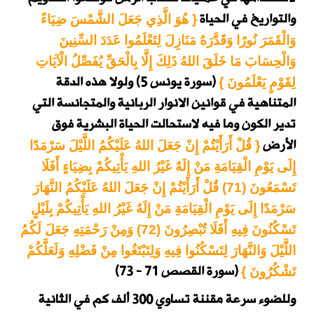
والتواريخ في الحياة
{ هُوَ الَّذِي جَعَلَ الشَّمْسَ ضِيَاءً
وَالْقَمَرَ نُورًا وَقَدَّرَهُ مَنَازِلَ لِتَعْلَمُوا عَدَدَ السِّنِينَ
وَالْحِسَابَ مَا خَلَقَ اللهُ ذَلِكَ إِلَّا بِالْحَقِّ يُفَصِّلُ الْآيَاتِ
(سورة يونس 5)
ولولا هذه الدقة
لِقَوْمٍ يَعْلَمُونَ }
المتناهية في قوانين الانوار الربانية والمتجانسة التي
تدير الكون وما فيه لاستحالت الحياة البشرية فوق
الأرض
{ قُلْ أَرَأَيْتُمْ إِنْ جَعَلَ اللهُ عَلَيْكُمُ اللَّيْلَ سَرْمَدًا
إِلَى يَوْمِ الْقِيَامَةِ مَنْ إِلَهٌ غَيْرُ اللهِ يَأْتِيكُمْ بِضِيَاءٍ أَفَلَا
تَسْمَعُونَ (71) قُلْ أَرَأَيْتُمْ إِنْ جَعَلَ اللهُ عَلَيْكُمُ النَّهَارَ
سَرْمَدًا إِلَى يَوْمِ الْقِيَامَةِ مَنْ إِلَهٌ غَيْرُ اللهِ يَأْتِيكُمْ بِلَيْلٍ
تَسْكُنُونَ فِيهِ أَفَلَا تُبْصِرُونَ (72) وَمِنْ رَحْمَتِهِ جَعَلَ لَكُمُ
اللَّيْلَ وَالنَّهَارَ لِتَسْكُنُوا فِيهِ وَلِتَبْتَغُوا مِنْ فَضْلِهِ وَلَعَلَّكُمْ
(سورة القصص 71 - 73)
تَشْكُرُونَ }
وللضوء سرعة مقننة تساوي 300 ألف كم في الثانية