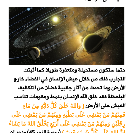
حتما ستكون مستحيلة ومتعذرة طويلا كما أثبتت
التجارب ذلك من خلال عيش الإنسان في الفضاء خارج
الأرض وما تحدث من آثار جانبية فضلا عن التكاليف
الباهظة فقد خلق الله الإنسان بنمط ومقومات تناسب
العيش على الأرض
{ وَاللهُ خَلَقَ كُلَّ دَابَّةٍ مِنْ مَاءٍ
فَمِنْهُمْ مَنْ يَمْشِي عَلَى بَطْنِهِ وَمِنْهُمْ مَنْ يَمْشِي عَلَى
رِجْلَيْنِ وَمِنْهُمْ مَنْ يَمْشِي عَلَى أَرْبَعٍ يَخْلُقُ اللهُ مَا يَشَاءُ
(سورة النور 45)
ونجد إن
إِنَّ اللهَ عَلَى كُلِّ شَيْءٍ قَدِيرٌ }