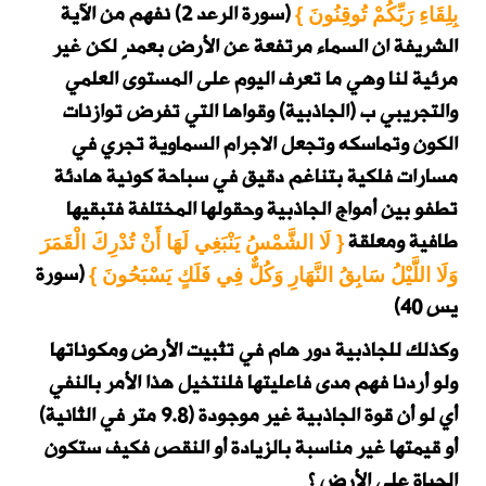
(سورة الرعد 2)
نفهم من الآية
بِلِقَاءِ رَبِّكُمْ تُوقِنُونَ }
الشريفة ان السماء مرتفعة عن الأرض بعمدٍ لكن غير
مرئية لنا وهي ما تعرف اليوم على المستوى العلمي
والتجريبي ب (الجاذبية) وقواها التي تفرض توازنات
الكون وتماسكه وتجعل الاجرام السماوية تجري في
مسارات فلكية بتناغم دقيق في سباحة كونية هادئة
تطفو بين أمواج الجاذبية وحقولها المختلفة فتبقيها
طافية ومعلقة
{ لَا الشَّمْسُ يَنْبَغِي لَهَا أَنْ تُدْرِكَ الْقَمَرَ
(سورة
وَلَا اللَّيْلُ سَابِقُ النَّهَارِ وَكُلٌّ فِي فَلَكٍ يَسْبَحُونَ }
يس 40)
وكذلك للجاذبية دور هام في تثبيت الأرض ومكوناتها
ولو أردنا فهم مدى فاعليتها فلنتخيل هذا الأمر بالنفي
أي لو أن قوة الجاذبية غير موجودة (9.8 متر في الثانية)
أو قيمتها غير مناسبة بالزيادة أو النقص فكيف ستكون
الحياة على الأرض ؟