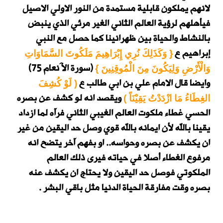
لانهم يملكون قابلية مستمدة من النور الاولي الاصيل
فيأهلهم لرؤية العالم الثاني الغير مرئي الذي ينبض
بالنشاط والحياة بين ظهرانينا كما حصل مع النبي
إبراهيم ع
{ وَكَذَلِكَ نُرِي إِبْرَاهِيمَ مَلَكُوتَ السَّمَاوَاتِ
(سورة الأَنعام 75)
وَالْأَرْضِ وَلِيَكُونَ مِنَ الْمُوقِنِينَ }
وايضا قال الامام علي بن ابي طالب ع
( لَوْ كُشِفَ
ويقصد انه لو كشف عن بصره
الغِطَاءُ مَا ازْدَدْتُ يَقِيْنَاً )
الحسي غطاء ملكوت العالم الغيبي الثاني فرآه لما ازداد
يقينا بالله لأن ايمانه بالله قوي وصل حد اليقين من غير
ان يكشف عن بصره وحواسه.. او بفهم آخر يتضح انه
مرفوع الغطاء أصلا في حياته فيرى ذلك العالم
الملكوتي فوصل حد اليقين ولا يحتاج ان يكشف عنه
بصره وقت مفارقة الحياة الدنيا مثل باقي البشر .