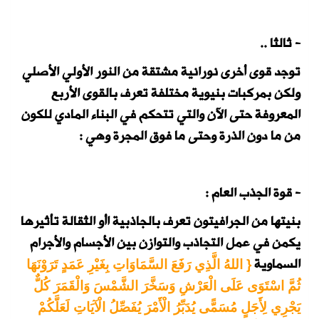
- ثالثا ..
توجد قوى أخرى نورانية مشتقة من النور الأولي الأصلي
ولكن بمركبات بنيوية مختلفة تعرف بالقوى الأربع
المعروفة حتى الآن والتي تتحكم في البناء المادي للكون
من ما دون الذرة وحتى ما فوق المجرة وهي :
- قوة الجذب العام :
بنيتها من الجرافيتون تعرف بالجاذبية اأو الثقالة تأثيرها
يكمن في عمل التجاذب والتوازن بين الأجسام والأجرام
السماوية
{ اللهُ الَّذِي رَفَعَ السَّمَاوَاتِ بِغَيْرِ عَمَدٍ تَرَوْنَهَا
ثُمَّ اسْتَوَى عَلَى الْعَرْشِ وَسَخَّرَ الشَّمْسَ وَالْقَمَرَ كُلٌّ
يَجْرِي لِأَجَلٍ مُسَمًّى يُدَبِّرُ الْأَمْرَ يُفَصِّلُ الْآيَاتِ لَعَلَّكُمْ