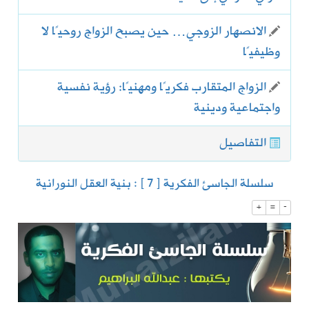
الانصهار الزوجي… حين يصبح الزواج روحيًا لا
وظيفيًا
الزواج المتقارب فكريًا ومهنيًا: رؤية نفسية
واجتماعية ودينية
التفاصيل
سلسلة الجاسئ الفكرية [ 7 ] : بنية العقل النورانية
+
=
-