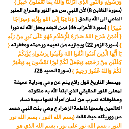
وَرَسُولِهِ وَالنُّورِ الَّذِي أَنْزَلْنَا وَاللهُ بِمَا تَعْمَلُونَ خَبِيرٌ }
(سورة التغابن 8)
لأن النبي ص هو النور والسراج المنير
الداعي الى الله بالحق
{ وَدَاعِيًا إِلَى اللهِ بِإِذْنِهِ وَسِرَاجًا
(سورة الأحزاب 46)
فمن اتبعه يجعل الله له نورا
مُنِيرًا }
{ أَفَمَنْ شَرَحَ اللهُ صَدْرَهُ لِلْإِسْلَامِ فَهُوَ عَلَى نُورٍ مِنْ رَبِّهِ
(سورة الزمر 22)
ويجازيه من نعيمه ورحمته ومغفرته
{
}
يَا أَيُّهَا الَّذِينَ آمَنُوا اتَّقُوا اللهَ وَآمِنُوا بِرَسُولِهِ يُؤْتِكُمْ
كِفْلَيْنِ مِنْ رَحْمَتِهِ وَيَجْعَلْ لَكُمْ نُورًا تَمْشُونَ بِهِ وَيَغْفِرْ
(سورة الحديد 28).
لَكُمْ وَاللهُ غَفُورٌ رَحِيمٌ }
ويسطر التاريخ قول رائع ينم عن وعي ودراية عميقة
لمعنى النور الحقيقي الذي ابتدأ الله به ملكوته
ومخلوقاته تسرب عن لسان امرأة لقبها سيدة نساء
العالمين واسمها فاطمة الزهراء ع وهي بنت النبي محمد
ص ووريثته حيث قالت
(بسم الله النور ، بسم الله نور
النور ، بسم الله نور على نور ، بسم الله الذي هو