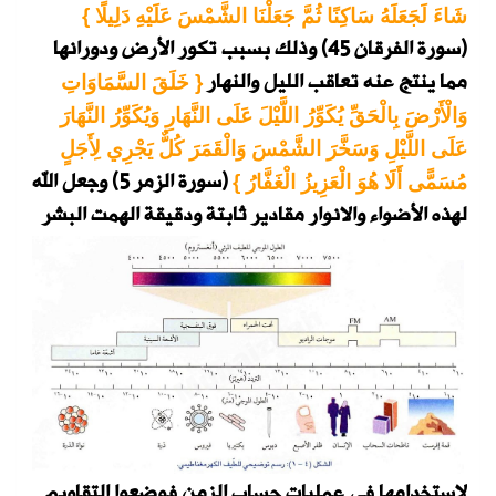
شَاءَ لَجَعَلَهُ سَاكِنًا ثُمَّ جَعَلْنَا الشَّمْسَ عَلَيْهِ دَلِيلًا }
(سورة الفرقان 45)
وذلك بسبب تكور الأرض ودورانها
مما ينتج عنه تعاقب الليل والنهار
{ خَلَقَ السَّمَاوَاتِ
وَالْأَرْضَ بِالْحَقِّ يُكَوِّرُ اللَّيْلَ عَلَى النَّهَارِ وَيُكَوِّرُ النَّهَارَ
عَلَى اللَّيْلِ وَسَخَّرَ الشَّمْسَ وَالْقَمَرَ كُلٌّ يَجْرِي لِأَجَلٍ
(سورة الزمر 5)
وجعل الله
مُسَمًّى أَلَا هُوَ الْعَزِيزُ الْغَفَّارُ }
لهذه الأضواء والانوار
مقادير ثابتة ودقيقة الهمت البشر
لاستخدامها في عمليات حساب الزمن فوضعوا التقاويم