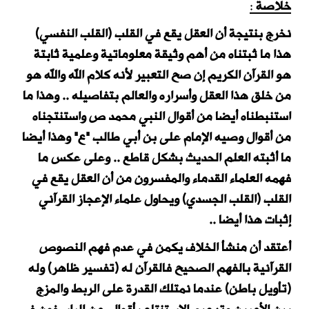
خلاصة
:
نخرج بنتيجة أن العقل يقع في القلب (القلب النفسي)
هذا ما ثبتناه من أهم وثيقة معلوماتية وعلمية ثابتة
هو القرآن الكريم إن صح التعبير لأنه كلام الله والله هو
من خلق هذا العقل وأسراره والعالم بتفاصيله .. وهذا ما
استنبطناه أيضا من أقوال النبي محمد ص واستنتجناه
من أقوال وصيه الإمام على بن أبي طالب "ع" وهذا أيضا
ما أثبته العلم الحديث بشكل قاطع .. وعلى عكس ما
فهمه العلماء القدماء والمفسرون من أن العقل يقع في
القلب (القلب الجسدي) ويحاول علماء الإعجاز القرآني
إثبات هذا أيضا ..
أعتقد أن منشأ الخلاف يكمن في عدم فهم النصوص
القرآنية بالفهم الصحيح فالقرآن له (تفسير ظاهر) وله
(تأويل باطن) عندما نمتلك القدرة على الربط والمزج