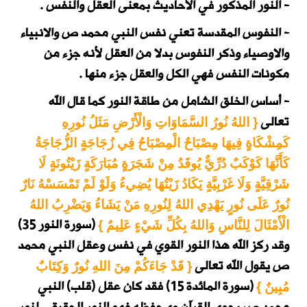
- النور المذكور في الأحاديث بمعنى العقل والنفس .
- النفوس المقدسة تعني نفس النبي محمد ص والانبياء
والاوصياء وذكر النفوس بدلا من العقل لأنه جزء من
مكونات النفس فهي الكل والعقل جزء منها .
- أساس الخلق الشامل من طاقة النور كما قال الله
تعالى
{ اللهُ نُورُ السَّمَاوَاتِ وَالْأَرْضِ مَثَلُ نُورِهِ
كَمِشْكَاةٍ فِيهَا مِصْبَاحٌ الْمِصْبَاحُ فِي زُجَاجَةٍ الزُّجَاجَةُ
كَأَنَّهَا كَوْكَبٌ دُرِّيٌّ يُوقَدُ مِنْ شَجَرَةٍ مُبَارَكَةٍ زَيْتُونَةٍ لَا
شَرْقِيَّةٍ وَلَا غَرْبِيَّةٍ يَكَادُ زَيْتُهَا يُضِيءُ وَلَوْ لَمْ تَمْسَسْهُ نَارٌ
نُورٌ عَلَى نُورٍ يَهْدِي اللهُ لِنُورِهِ مَنْ يَشَاءُ وَيَضْرِبُ اللهُ
(سورة النور 35)
الْأَمْثَالَ لِلنَّاسِ وَاللهُ بِكُلِّ شَيْءٍ عَلِيمٌ }
وقد ركز الله هذا النور القوي في نفس وعقل النبي محمد
ص
يقول الله تعالى
{ قَدْ جَاءَكُمْ مِنَ اللهِ نُورٌ وَكِتَابٌ
(سورة المائدة 15)
فقد كان عقل (قلب) النبي
مُبِينٌ }