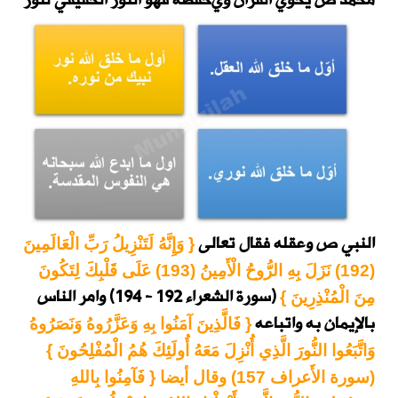
محمد ص يحوي القرآن وي
حفظه فهو النور الحقيقي لنور
النبي ص وعقله فقال تعالى
{ وَإِنَّهُ لَتَنْزِيلُ رَبِّ الْعَالَمِينَ
(192) نَزَلَ بِهِ الرُّوحُ الْأَمِينُ (193) عَلَى قَلْبِكَ لِتَكُونَ
(سورة الشعراء 192 - 194)
وامر الناس
مِنَ الْمُنْذِرِينَ }
بالإيمان به واتباعه
{ فَالَّذِينَ آمَنُوا بِهِ وَعَزَّرُوهُ وَنَصَرُوهُ
وَاتَّبَعُوا النُّورَ الَّذِي أُنْزِلَ مَعَهُ أُولَئِكَ هُمُ الْمُفْلِحُونَ }
(سورة الأَعراف 157)
وقال أيضا
{ فَآمِنُوا بِاللهِ