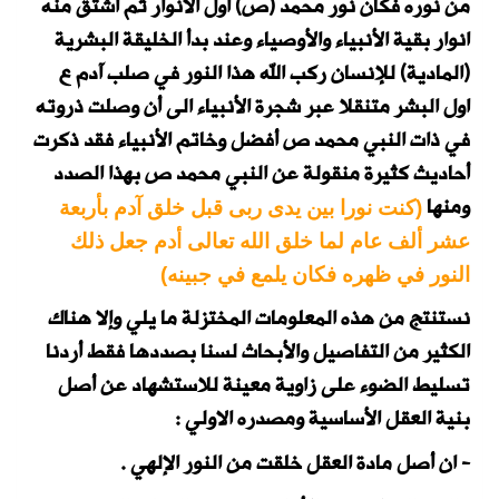
من نوره فكان نور محمد (ص) أول الأنوار ثم اشتق منه
انوار بقية الأنبياء والأوصياء وعند بدأ الخليقة البشرية
(المادية) للإنسان ركب الله هذا النور في صلب آدم ع
اول البشر متنقلا عبر شجرة الأنبياء الى أن وصلت ذروته
في ذات النبي محمد ص أفضل وخاتم الأنبياء فقد ذكرت
أحاديث كثيرة منقولة عن النبي محمد ص بهذا الصدد
ومنها
(كنت نورا بين يدى ربى قبل خلق آدم بأربعة
عشر ألف عام لما خلق الله تعالى أدم جعل ذلك
النور في ظهره فكان يلمع في جبينه)
نستنتج من هذه المعلومات المختزلة ما يلي وإلا هناك
الكثير من التفاصيل والأبحاث لسنا بصددها فقط أردنا
تسليط الضوء على زاوية معينة للاستشهاد عن أصل
بنية العقل الأساسية ومصدره الاولي :
- ان أصل مادة العقل خلقت من النور الإلهي .