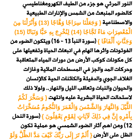
النور المرئي هو جزء من الطيف الكهرومغناطيسي
كالضوء المنبعث من الشمس والإنارات الطبيعية
والاصطناعية
{ وَجَعَلْنَا سِرَاجًا وَهَّاجًا (13) وَأَنْزَلْنَا مِنَ
الْمُعْصِرَاتِ مَاءً ثَجَّاجًا (14) لِنُخْرِجَ بِهِ حَبًّا وَنَبَاتًا (15)
(سورة النبأ 13 - 16)
ويتكون الضوء من
وَجَنَّاتٍ أَلْفَافًا }
الفوتونات واثرها الهام في انبعاث الحياة وتفعيلها على
كل مكونات كوكب الأرض من دورات المياه المتعاقبة
وحركات المد والجز في المسطحات المائية وغازات
الغلاف الجوي والدفيئة والكائنات الحية كالإنسان
والحيوان والنبات وتعاقب الليل والنهار.. ولولا ذلك
لاستحالت الحياة البشرية عليه وانتهت
{ وَسَخَّرَ لَكُمُ
اللَّيْلَ وَالنَّهَارَ وَالشَّمْسَ وَالْقَمَرَ وَالنُّجُومُ مُسَخَّرَاتٌ
(سورة النحل
بِأَمْرِهِ إِنَّ فِي ذَلِكَ لَآيَاتٍ لِقَوْمٍ يَعْقِلُونَ }
12)
ومن اهم آثار الضوء الشمسي هو عملية تكون
الظل على الأرض
{ أَلَمْ تَرَ إِلَى رَبِّكَ كَيْفَ مَدَّ الظِّلَّ وَلَوْ