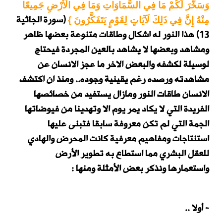
وَسَخَّرَ لَكُمْ مَا فِي السَّمَاوَاتِ وَمَا فِي الْأَرْضِ جَمِيعًا
(سورة الجاثية
مِنْهُ إِنَّ فِي ذَلِكَ لَآيَاتٍ لِقَوْمٍ يَتَفَكَّرُونَ }
13)
هذا النور له اشكال وطاقات متنوعة بعضها ظاهر
ومشاهد وبعضها لا يشاهد بالعين المجردة فيحتاج
لوسيلة لكشفه والبعض الاخر ما عجز الانسان عن
مشاهدته ورصده رغم يقينية وجوده.. ومنذ ان اكتشف
الانسان طاقات النور ومازال يستفيد من خصائصها
الفريدة التي لا يكاد يمر يوم الا وتهدينا من فيوضاتها
الجمة التي لم تكن معروفة سابقا فتبنى عليها
استنتاجات ومفاهيم معرفية كانت المحرض والهادي
للعقل البشري مما استطاع به تطوير الأرض
واستعمارها ونذكر بعض الأمثلة ومنها :
- أولا ..