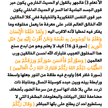
الأَنعام 3)
فالجهر بالقول او الحديث الخارجي يكون عبر
قوى الجسد المادية اما السر او الحديث الداخلي يكون
عبر قوى النفس التفكيرية والتخيلية ففي كلا الحالتين
الله الخالق العالم قادر على معرفة ما يعمل مخلوقه وما
يفكر فيه لحظيا لأنه الاقرب اليه
{ وَلَقَدْ خَلَقْنَا الْإِنْسَانَ
وَنَعْلَمُ مَا تُوَسْوِسُ بِهِ نَفْسُهُ وَنَحْنُ أَقْرَبُ إِلَيْهِ مِنْ حَبْلِ
(سورة ق 16)
كيف لا يعلم وهو من ابدع صنع
الْوَرِيدِ }
هذا المخلوق العجيب فتبارك الله احسن الخالقين ورب
العالمين
{ وَصَوَّرَكُمْ فَأَحْسَنَ صُوَرَكُمْ وَرَزَقَكُمْ مِنَ
الطَّيِّبَاتِ ذَلِكُمُ اللهُ رَبُّكُمْ فَتَبَارَكَ اللهُ رَبُّ الْعَالَمِينَ }
(سورة غافر 64)
واودع فيه طاقة من النور جعلها واسطة
ورابطة بينه وبين عبده كوسيلة اتصال ومناجاة ذات
تردد عالي بلا شك انها اسرع من سرعة الضوء بأضعاف
مضاعفة لنقل البيانات والمعلومات المشفرة التي لا
يستطيع احد ان يطلع على بثها المباشر
{ وَقَالَ رَبُّكُمُ