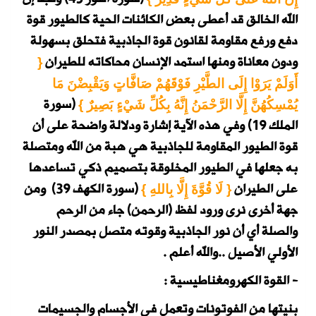
الله الخالق قد أعطى بعض الكائنات الحية كالطيور قوة
دفع ورفع مقاومة لقانون قوة الجاذبية فتحلق بسهولة
ودون معاناة ومنها استمد الإنسان محاكاته للطيران
{
أَوَلَمْ يَرَوْا إِلَى ا
لطَّيْرِ فَوْقَهُمْ صَافَّاتٍ وَيَقْبِضْنَ مَا
(سورة
يُمْسِكُهُنَّ إِلَّا الرَّحْمَنُ إِنَّهُ بِكُلِّ شَيْءٍ بَصِيرٌ }
الملك 19)
وفي هذه الآية إشارة ودلالة واضحة على أن
قوة الطيور المقاومة للجاذبية هي هبة من الله ومتصلة
به جعلها في الطيور المخلوقة بتصميم ذكي تساعدها
على الطيران
(سورة الكهف 39)
ومن
{ لَا قُوَّةَ إِلَّا بِاللهِ }
جهة أخرى نرى ورود لفظ (الرحمن) جاء من الرحم
والصلة أي أن نور الجاذبية وقوته متصل بمصدر النور
الأولي الأصيل ..والله أعلم .
- القوة الكهرومغناطيسية :
بنيتها من الفوتونات وتعمل في الأجسام والجسيمات