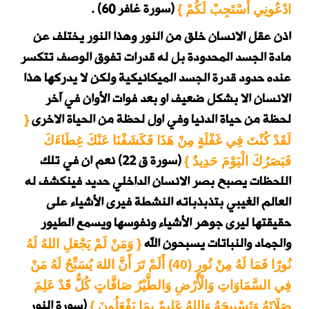
(سورة غافر 60) .
ادْعُونِي أَسْتَجِبْ لَكُمْ }
اذن عقل الانسان خلق من النور وهذا النور يختلف عن
مادة الجسد المحدودة بل له قدرات تفوق الوصف تتكسر
عنده حدود قدرة الجسد الميكانيكية ولكن لا يدركها هذا
الانسان الا بشكل ضعيف او بعد فوات الأوان في آخر
لحظة من حياة الدنيا وفي اول لحظة من الحياة الاخرى
{
لَقَدْ كُنْتَ فِي غَفْلَةٍ مِنْ هَذَا فَكَشَفْنَا عَنْكَ غِطَاءَكَ
(سورة ق 22)
نعم ان في تلك
فَبَصَرُكَ الْيَوْمَ حَدِيدٌ }
اللحظات يصبح بصر الانسان الداخلي حديد فينكشف له
العالم الغيبي بتذبذباته النشطة فيرى الأشياء على
حقيقتها ليرى جوهر الأشياء ونفوسها ويسمع الطيور
والجماد والنباتات يسبحون الله
{ وَمَنْ لَمْ يَجْعَلِ اللهُ لَهُ
نُورًا فَمَا لَهُ مِنْ نُورٍ (40) أَلَمْ تَرَ أَنَّ اللهَ يُسَبِّحُ لَهُ مَنْ
فِي السَّمَاوَاتِ وَالْأَرْضِ وَالطَّيْرُ صَافَّاتٍ كُلٌّ قَدْ عَلِمَ
(سورة النور
صَلَاتَهُ وَتَسْبِيحَهُ وَاللهُ عَلِيمٌ بِمَا يَفْعَلُونَ }