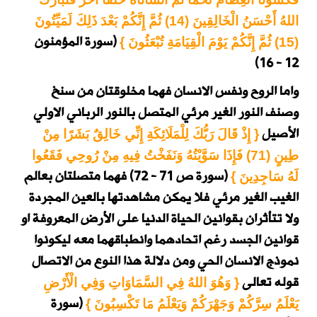
اللهُ أَحْسَنُ الْخَالِقِينَ (14) ثُمَّ إِنَّكُمْ بَعْدَ ذَلِكَ لَمَيِّتُونَ
(سورة المؤمنون
(15) ثُمَّ إِنَّكُمْ يَوْمَ الْقِيَامَةِ تُبْعَثُونَ }
12 - 16)
واما الروح ونفس الانسان فهما مخلوقتان من سنخ
وصنف النور الغير مرئي المتصل بالنور الرباني الاولي
الأصيل
{ إِذْ قَالَ رَبُّكَ لِلْمَلَائِكَةِ إِنِّي خَالِقٌ بَشَرًا مِنْ
طِينٍ (71) فَإِذَا سَوَّيْتُهُ وَنَفَخْتُ فِيهِ مِنْ رُوحِي فَقَعُوا
(سورة ص 71 - 72)
فهما متصلتان بعالم
لَهُ سَاجِدِينَ }
الغيب الغير مرئي فلا يمكن مشاهدتها بالعين المجردة
ولا تتأثران بقوانين الحياة الدنيا على الأرض المعروفة او
قوانين الجسد رغم اتحادهما وانطباقهما معه ليكونوا
نموذج الانسان الحي ومن دلالة هذا النوع من الاتصال
قوله تعالى
{ وَهُوَ اللهُ فِي السَّمَاوَاتِ وَفِي الْأَرْضِ
(سورة
يَعْلَمُ سِرَّكُمْ وَجَهْرَكُمْ وَيَعْلَمُ مَا تَكْسِبُونَ }