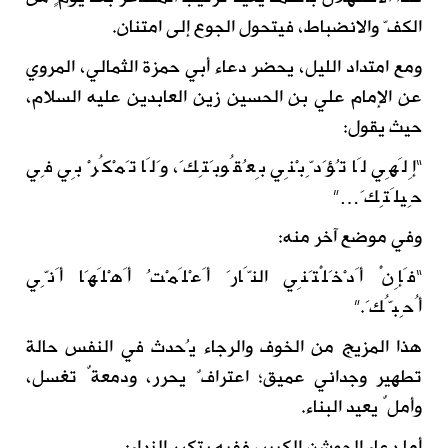
الكفّ والانضباط، فيتحول الجوع إلى امتنان.
ومع امتداد الليل، يحضر دعاء أبي حمزة الثمالي، المروي
عن الإمام علي بن الحسين زين العابدين عليه السلام،
حيث يقول:
“إِلَهِي لَا تُؤَدِّبْنِي بِعُقُوبَتِكَ، وَلَا تَمْكُرْ بِي فِي
حِيلَتِكَ…”
وفي موضع آخر منه:
“فَإِنْ أَدْخَلْتَنِي النَّارَ أَعْلَمْتُ أَهْلَهَا أَنِّي
أُحِبُّكَ.”
هذا المزيج من الخوف والرجاء يُحدث في النفس حالة
تطهير وجداني عميق؛ اعترافٌ يحرر، ودمعةٌ تغسل،
وأملٌ يعيد البناء.
أما دعاء الجوشن الكبير، ففيه يتكرر النداء: