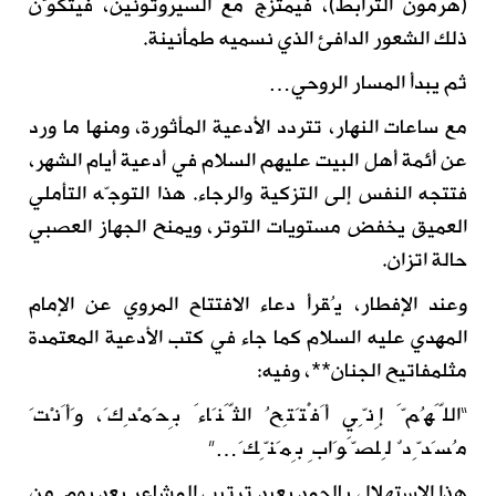
(هرمون الترابط)، فيمتزج مع السيروتونين، فيتكوّن
ذلك الشعور الدافئ الذي نسميه طمأنينة.
ثم يبدأ المسار الروحي…
مع ساعات النهار، تتردد الأدعية المأثورة، ومنها ما ورد
عن أئمة أهل البيت عليهم السلام في أدعية أيام الشهر،
فتتجه النفس إلى التزكية والرجاء. هذا التوجّه التأملي
العميق يخفض مستويات التوتر، ويمنح الجهاز العصبي
حالة اتزان.
وعند الإفطار، يُقرأ دعاء الافتتاح المروي عن الإمام
المهدي عليه السلام كما جاء في كتب الأدعية المعتمدة
مثلمفاتيح الجنان**، وفيه:
“اللَّهُمَّ إِنِّي أَفْتَتِحُ الثَّنَاءَ بِحَمْدِكَ، وَأَنْتَ
مُسَدِّدٌ لِلصَّوَابِ بِمَنِّكَ…”
هذا الاستهلال بالحمد يعيد ترتيب المشاعر بعد يومٍ من