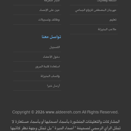
أنشطة وفعاليات
أخبار متفرقة
مهرجان المصطفى للزواج الجماعي
عين على الإحساء
تعليم
وظائف وتسجيلات
ملاعب المنيزلة
تواصل معنا
التسجيل
دخول الأعضاء
استعادة كلمة المرور
واتساب المنيزلة
أرسل خبرا
Copyright © 2026 www.aldeereh.com All Rights Reserved.
المشاركات والتعليقات المنشورة بأسماء أصحابها أو بأسماء مستعارة لا
تمثل الرأي الرسمي لصحيفة " أصداء الديرة " بل تمثل وجهة نظر كاتبها