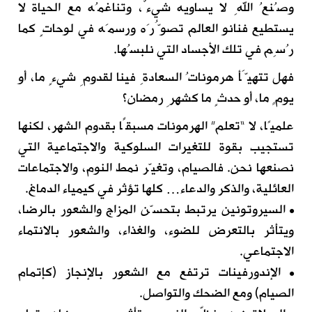
وصُنعُ اللهِ لا يساويه شيءٌ، وتناغمُه مع الحياة لا
يستطيع فنانو العالم تصوُّرَه ورسمَه في لوحاتٍ كما
رُسِم في تلك الأجساد التي نلبسُها.
فهل تتهيَّأ هرموناتُ السعادةِ فينا لقدومِ شيءٍ ما، أو
يومٍ ما، أو حدثٍ ما كشهرِ رمضان؟
علميًا، لا “تعلم” الهرمونات مسبقًا بقدوم الشهر، لكنها
تستجيب بقوة للتغيرات السلوكية والاجتماعية التي
نصنعها نحن. فالصيام، وتغيّر نمط النوم، والاجتماعات
العائلية، والذكر والدعاء… كلها تؤثر في كيمياء الدماغ.
• السيروتونين يرتبط بتحسّن المزاج والشعور بالرضا،
ويتأثر بالتعرض للضوء، والغذاء، والشعور بالانتماء
الاجتماعي.
• الإندورفينات ترتفع مع الشعور بالإنجاز (كإتمام
الصيام) ومع الضحك والتواصل.