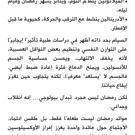
• الميلاتونين ينظّم النوم، ويتأثر بسهر رمضان وقيام
ليله.
• الأدرينالين ينشط مع الترقب والحركة، كحيوية ما قبل
الإفطار.
الصيام بحد ذاته أظهر في دراسات طبية تأثيرًا إيجابيًا
على التوازن النفسي وتنظيم بعض النواقل العصبية،
لأنه يخفف الالتهاب، ويحسن حساسية الجسم
للأنسولين، ويمنح الدماغ فترة إعادة ضبط أيضي.
فالجسم لا “يستعد” معرفيًا، لكنه يتجاوب حين نغيّر
إيقاع حياتنا.
لكن رمضان ليس مجرد تبدّل بيولوجي… إنه انقلاب
وجداني.
موائد رمضان ليست طعامًا فقط، بل طقس انتماء.
الاجتماع حول مائدة واحدة يعزز إفراز الأوكسيتوسين