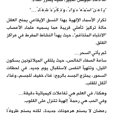
“يَا مَنْ اسْمُهُ دَوَاءٌ، وَذِكْرُهُ شِفَاءٌ…”
تكرار الأسماء الإلهية بهذا النسق الإيقاعي يمنح العقل
حالة تركيز تأملي قريبة مما يسميه علماء الأعصاب
“الانتباه المتناغم”، حيث يهدأ النشاط المفرط في مراكز
القلق.
ثم يأتي السحر…
ساعة الصفاء الخالص، حيث يلتقي الميلاتونين بسكون
الليل، وتتهيأ النفس لاستقبال يوم جديد. في لحظات
السحور، يمتزج الجسد بالروح؛ غذاء خفيف للجسم، وغذاء
أثقل للقلب.
وهكذا، في العلم هي تفاعلات كيميائية دقيقة…
وفي الحب هي رحمةٌ إلهية تتنزل على القلوب.
رمضان لا يصنع هرمونات جديدة، لكنه يصنع ظروفًا