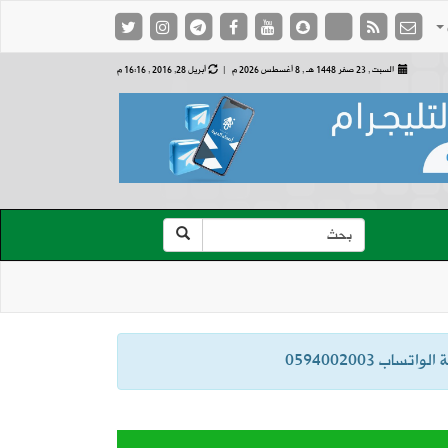
السبت , 23 صفر 1448 هـ ,
8 أغسطس 2026 م |
أبريل 28, 2016 , 16:16 م
ب 0594002003