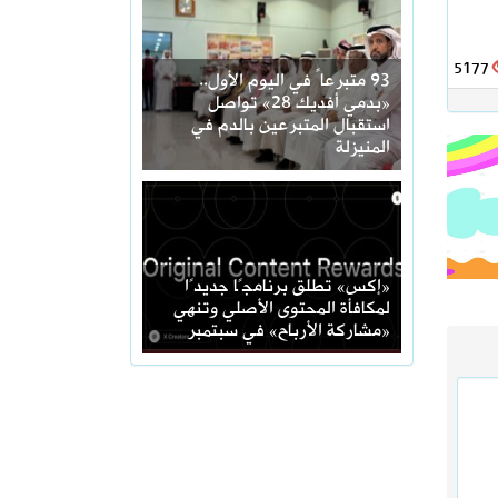
5177
93 متبرعاً في اليوم الأول..
«بدمي أفديك 28» تواصل
استقبال المتبرعين بالدم في
المنيزلة
«إكس» تطلق برنامجًا جديدًا
لمكافأة المحتوى الأصلي وتنهي
«مشاركة الأرباح» في سبتمبر