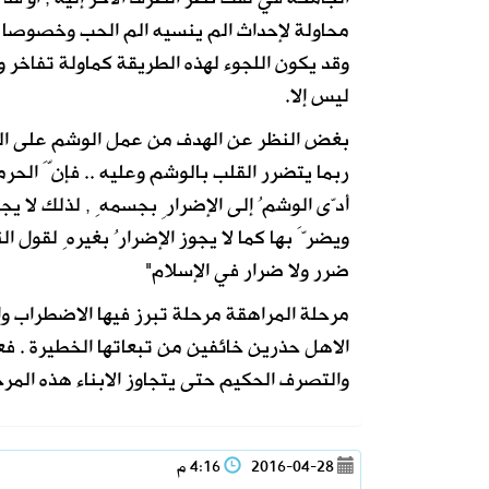
محاولة لإحداث الم ينسيه الم الحب وخصوصا إ
وقد يكون اللجوء لهذه الطريقة كماولة تفاخر 
ليس إلا.
بغض النظر عن الهدف من عمل الوشم على الجس
ربما يتضرر القلب بالوشم وعليه .. فإنَّ الحر
أدّى الوشمُ إلى الإضرارِ بجسمهِ , لذلك لا ي
ويضرَّ بها كما لا يجوز الإضرارُ بغيرهِ لقول الن
ضرر ولا ضرار في الإسلام"
مرحلة المراهقة مرحلة تبرز فيها الاضطراب و
الاهل حذرين خائفين من تبعاتها الخطيرة . ف
والتصرف الحكيم حتى يتجاوز الابناء هذه المرح
2016-04-28
4:16 م