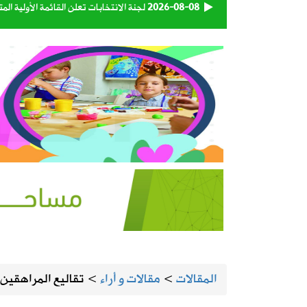
2026-08-08
إعصار دولفين يضرب بقوة.. الصين تغلق 
2026-08-08
الهيئة العامة للنقل تعتمد اللائحة التنفي
2026-08-08
93 متبرعاً في اليوم الأول.. «بدمي أفديك 28» تواصل استقبال المتبرعين بالدم في المنيزلة
2026-08-08
«إكس» تطلق برنامجًا جديدًا لمكافأة ا
2026-08-07
المملكة وتركيا وباكستان توقع اتفاقية 
2026-08-07
حساب المواطن يوضح: العمالة المنزلية 
2026-08-07
اقتران الثريا بالقمر يعلن اقتراب نهاية 
المقالات
>
مقالات و أراء
>
تقاليع المراهقين 
2026-08-07
الحرارة تصل لـ 50 مئوية.. الإنذار البرتقالي بموجة حارة على الأحساء وعدة مدن بالشرقية