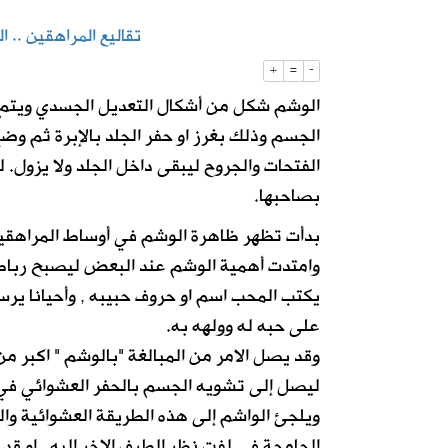
تقاليع المراهقين .. 
2026-08-07
“الغذاء والدواء” تسحب 3 منتجات قهوة وشوكولاتة وتحذر من استهلاكها
+
=
-
الوشم شكل من أشكال التعديل الجسدي ويتم 
2026-08-08
‏لجنة الانتخابات تعلن القائمة الأولية 
الجسم وذلك بغرز او حفر الجلد بالإبرة ثم و
الفتحات والجروح ليبقى داخل الجلد ولا يزول. 
بصاحبها.
بدأت تظهر ظاهرة الوشم في أوساط المراهقين 
وامتدت أهمية الوشم عند البعض ليصبح رباط
يكتب المحب اسم او حروف حبيبه , وأحيانا ي
على حبه له وولهه به.
وقد يصل الامر من المبالغة "بالوشم " اكبر م
ليصل إلى تشويه الجسم بالحفر العشوائي في
ويلجئ الواشم إلى هذه الطريقة العشوائية وال
الجامحة في لفت نظر الطرف الاخر إليه , او قد