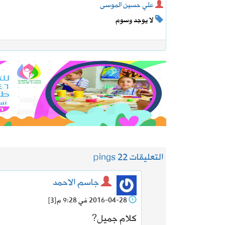
علي حسين الموسى
لا يوجد وسوم
التعليقات 2
2 pings
جاسم الاحمد
2016-04-28 في 9:28 م
[3]
كلام جميل?