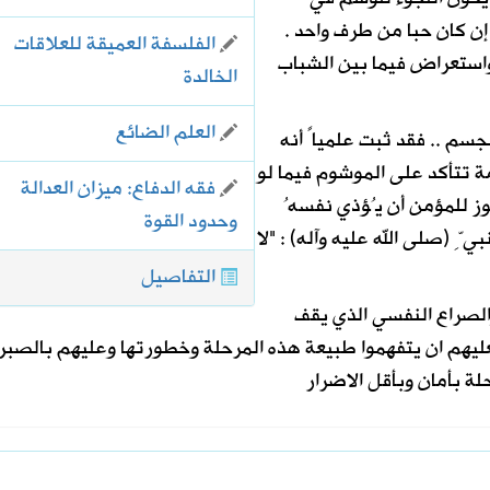
ن كان حبا من طرف واحد .
الفلسفة العميقة للعلاقات
واستعراض فيما بين الشباب
الخالدة
العلم الضائع
م .. فقد ثبت علمياً أنه
مة تتأكد على الموشوم فيما لو
فقه الدفاع: ميزان العدالة
جوز للمؤمن أن يُؤذي نفسهُ
وحدود القوة
بيِّ (صلى الله عليه وآله) : "لا
التفاصيل
الصراع النفسي الذي يقف
عليهم ان يتفهموا طبيعة هذه المرحلة وخطورتها وعليهم بالصبر
لة بأمان وبأقل الاضرار