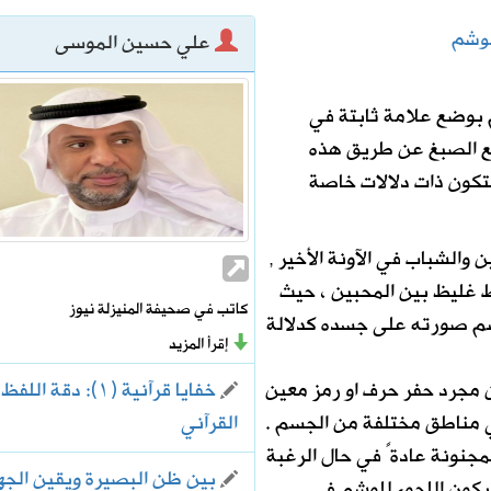
الوشم
علي حسين الموسى
بوضع علامة ثابتة في
المترشحة لرئاسة وعضوية مجلس إدارة الاتحاد السعودي لكرة القدم
ضع الصبغ عن طريق هذه
لتكون ذات دلالات خاصة
والشباب في الآونة الأخير ,
 غليظ بين المحبين ، حيث
كاتب في صحيفة المنيزلة نيوز
رسم صورته على جسده كدلالة
إقرأ المزيد
خفايا قرآنية (١): دقة اللفظ
ن مجرد حفر حرف او رمز معين
القرآني
 مناطق مختلفة من الجسم .
مجنونة عادةً في حال الرغبة
بين ظن البصيرة ويقين الج
 يكون اللجوء للوشم في