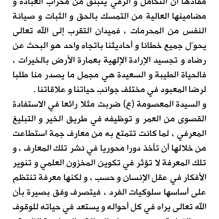
مفادها أن التكامل و الرقي ينبثق من محراب العبادة و
مضامينها العالية من التمسك بالحق و الثبات و صيانة
النفس من المحرمات ، فميدان التقرب إلى الله تعالى
يحوّل جميع خطانا و أحاديثنا باتجاه واحد هو البحث عن
رضاه و تجسيد الإرادة الإلهية بعمارة الأرض بالخيرات ،
فالحياة الطيبة و السعيدة هي مجمل ما يصدر منا طلبا
لرضا المعبود في مختلف جوانب حياتنا و علاقاتنا .
و السيدة المعصومة (ع) ضربت مثلا رائعا في الاستفادة
القصوى من العمر و توظيفه في طريق الخير و التبليغ
المعرفي ، لما كانت تتمتع به من معارف جمة استطاعت
من خلالها أن تأخذ دورا محوريا في نشر تلك المعارف ، و
تلك المعرفة لا تؤثر في تكوين المخزون العلمي و تنوير
الأفكار في عقل الإنسان و حسب ، و لكنها معرفة تنتظم
على أساسها سلوكيات الفرد ، فيتصرف وفق بصيرة بأن
الله تعالى يراه في كل أحواله و يستعد في حياته للوقوف