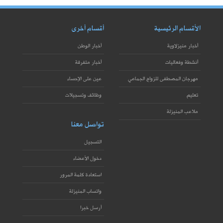
الأقسام الرئيسية
أقسام أخرى
أخبار منيزلاوية
أخبار الوطن
أنشطة وفعاليات
أخبار متفرقة
مهرجان المصطفى للزواج الجماعي
عين على الإحساء
تعليم
وظائف وتسجيلات
ملاعب المنيزلة
تواصل معنا
التسجيل
دخول الأعضاء
استعادة كلمة المرور
واتساب المنيزلة
أرسل خبرا