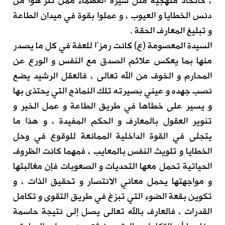
، كاتخاذ منهجية مثل سيرة العظماء ممن تنزّهوا من
دنس الخطايا و العيوب ، و عملوا بقوة في ميدان الطاعة
و تبليغ المعارف الحقة .
السيدة المعصومة (ع) كانت رمزًا للعفة في كل ما يصدر
منها بما يعكس علائم الصدق مع النفس و الورع عن
المحارم و الخوف من الله تعالى ، فالعقل الرشيد يضع
نصب جهده و عيني بصيرته تلك النماذج التي يحتذى بها
و يسير على خطاها في طريق الطاعة و عمل الخير و
تنوير العقول بالمعارف و الحكم المفيدة ، و هذا ما
يتجلى في القوة الداخلية الممانعة للوقوع في وحل
الخطايا و تلويث النفس بالمعايب ، فمهما كانت الظروف
الحياتية تحمل معها التحديات و الصعوبات فإن مغالبتها
و مواجهتها يحمل معاني الانتصار و تحقيق الذات ، و
تكوين بقعة الضوء التي تبزغ في طريق التقوى و تكامل
القدرات ، فالعارف بالله تعالى يصل إلى نتيجة حاسمة