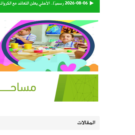
2026-08-06
وزارة الدفاع تعيّن اللواء البحري الركن 
2026-08-06
تبوك تتصدر إنتاج العنب في المملكة بنسبة 
2026-08-06
حكام دوري روشن يواصلون برنامجهم ال
2026-08-06
استاد أرامكو يقترب من لحظة الافتتاح.
2026-08-06
أمانة الأحساء تنجز تطوير الطريق الرابط
2026-08-05
المنيزلة تستعد لإطلاق النسخة الـ28 من حملة التبرع بالدم «بدمي أفديك» الجمعة ولمدة يومين
2026-08-05
الجامعة السعودية الإلكترونية تواصل استقبال طلبات 
المقالات
2026-08-05
130 كاميرا ذكية تراقب شبكة الطرق على مدار الساعة