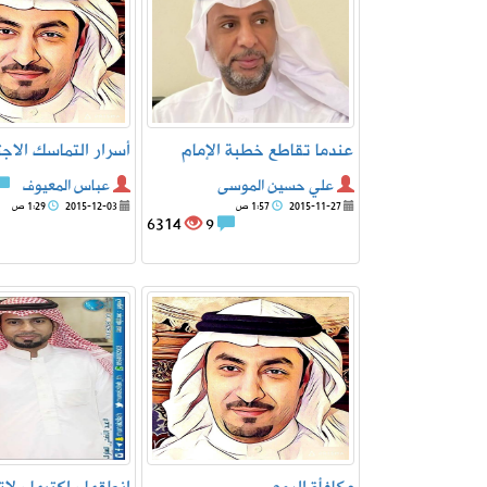
عندما تقاطع خطبة الإمام
أسرار التماسك الاج
علي حسين الموسى
عباس المعيوف
2015-11-27
1:57 ص
2015-12-03
1:29 ص
6314
9