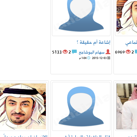
تماعي
إشاعة أم حقيقة ؟
2
6969
سهام البوشاجع
2
5133
2015-12-03
1:04 م