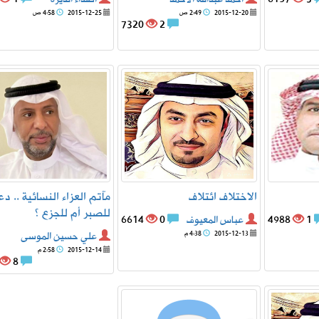
2015-12-20
2:49 ص
2015-12-25
4:58 ص
7320
2
الاختلاف ائتلاف‎
مآتم العزاء النسائية .. دع
للصبر أم للجزع ؟
1
4988
عباس المعيوف
0
6614
2015-12-13
4:38 م
علي حسين الموسى
2015-12-14
2:58 م
8