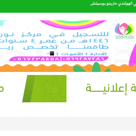
عبدالله الشهري قائدًا للتحالف البحري الدفاعي متعدد الجنسيات
40%
إعدادي في معسكر إسبانيا
. سبتمبر يحسم الجاهزية ونوفمبر موعد الانطلاق
 بين العقير والطرف لتعزيز السلامة المرورية وكفاءة طرق الواحة
القبول للعام الجامعي 1448هـ عبر منصة «قبول»