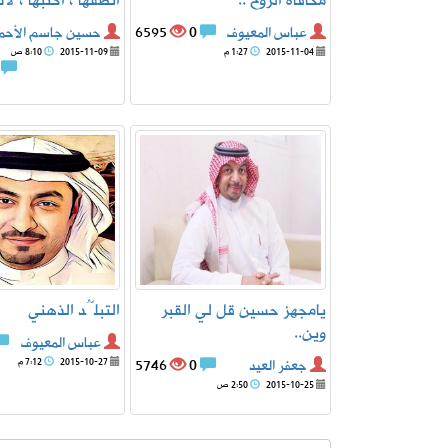
مكافأة الروح ..‎
انطقها ، اكتبها ، لا
عباس المعيوف
0
6595
حسين جاسم الأحم
2015-11-04
1:27 م
2015-11-09
8:10 ص
1
يامجهز حسين قل لي القبر
التبلُّد الذهني
وين..
عباس المعيوف
جعفر العيد
0
5746
2015-10-27
7:12 م
2015-10-25
2:50 ص