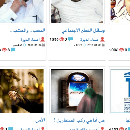
وسائل القطع الاجتماعي
الذهب .. والخشب ..
أصداء الديرة
2
5039
أصداء الديرة
2016-01-05
12:26 م
2016-01-06
4:56 ص
11259
8
5006
0
ها
هل أنا في ركب المنتظرين ؟
الأمل
3
6157
أحمد عبدالله الأحمد
أصداء الديرة
1