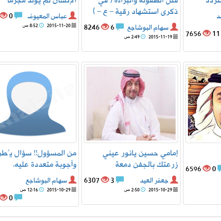
تتردد
قتل الطفولة والبراءة ( في
الإنسان لم يولد مجرماً‎
ذكرى استشهاد رقية – ع – )
د
عباس المعيوف
0
سهام البوشاجع
6
8246
2015-11-20
8:52 ص
7656
1
2015-11-19
2:49 ص
إمامي حسين يانور عيني
من المسؤول!! سؤال يُطر
زرعتك بالجفن دمعة
وأجوبة متعددة عليه.
6596
0
جعفر العيد
3
6307
سهام البوشاجع
2015-10-29
2:50 ص
2015-10-29
12:16 ص
0