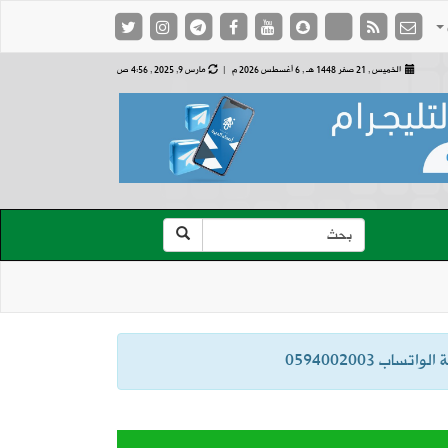
الخميس , 21 صفر 1448 هـ ,
6 أغسطس 2026 م |
مارس 9, 2025 , 4:56 ص
ب 0594002003