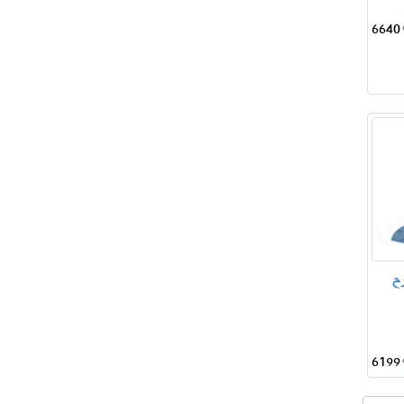
6640
ح
6199