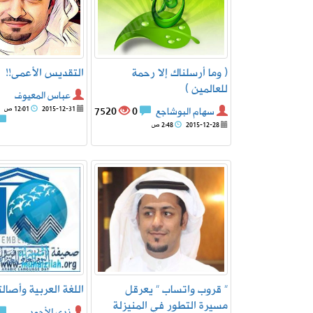
( وما أرسلناك إلا رحمة
التقديس الأعمى!!‎
للعالمين )
عباس المعيوف
سهام البوشاجع
0
7520
2015-12-31
12:01 ص
2015-12-28
2:48 ص
” قروب واتساب ” يعرقل
اللغة العربية وأصالت
مسيرة التطور في المنيزلة
ندى الأحمد