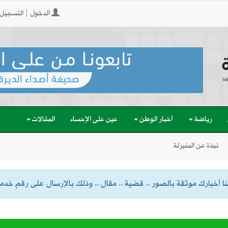
الدخول | التسجيل
رياضة
أخبار الوطن
عين على الإحساء
المقالات
نبذة عن المنيزلة
 أخبارك موثقة بالصور .. قضية .. مقال .. وذلك بالإرسال على رقم خدمة الواتسا