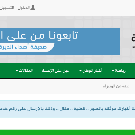
الدخول | التسجيل
رياضة
أخبار الوطن
عين على الإحساء
المقالات
نبذة عن المنيزلة
 أخبارك موثقة بالصور .. قضية .. مقال .. وذلك بالإرسال على رقم خدمة الواتسا