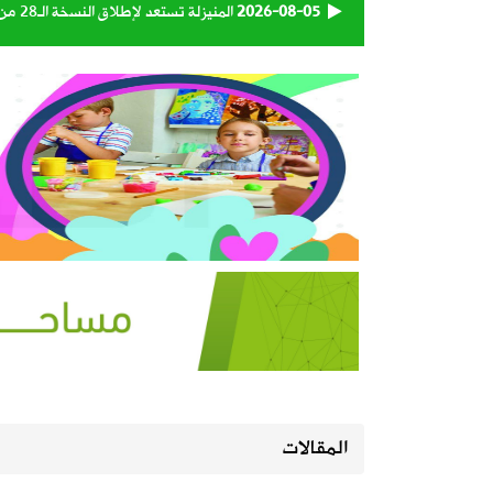
2026-08-05
المنيزلة تستعد لإطلاق النسخة الـ28 من حملة التبرع بالدم «بدمي أفديك» الجمعة ولمدة يومين
2026-08-05
الجامعة السعودية الإلكترونية تواصل استقبال طلبات 
2026-08-05
130 كاميرا ذكية تراقب شبكة الطرق على مدار الساعة
2026-08-05
إطلاق تحدي ابتكار أفضل مظلة لضيوف 
2026-08-05
طقس المملكة الأربعاء.. سحب رعدية مم
2026-08-04
بالفيديو | الأستاذ أحمد السعيد يستعرض
2026-08-04
انطلاق موسم الروبيان ينعش أسواق القط
المقالات
2026-08-04
صدور أمر سامٍ بالموافقة على تعيين أعض