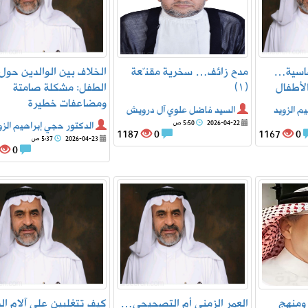
ساسية…
مدح زائف… سخرية مقنّعة
الخلاف بين الوالدين حول
الأطفال
(١)
الطفل: مشكلة صامتة
ومضاعفات خطيرة
م الزويد
السيد فاضل علوي آل درويش
2026-04-22
5:50 ص
الدكتور حجي إبراهيم الزو
1187
0
1167
0
2026-04-23
5:37 ص
0
 ومنهج
العمر الزمني أم التصحيحي…
كيف تتغلبين على آلام الد