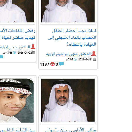
لماذا يجب إحضار الطفل
رفض اللقاحات الأ
المصاب بالداء المنجلي إلى
تهديد مباشر لحياة 
العيادة بانتظام؟
الدكتور حجي إبراهي
الدكتور حجي إبراهيم الزويد
2026-04-22
5:46 ص
2026-04-21
7:07 م
1197
0
ساقي الأيام… حين يتحوّل
بين التبليغ الناقص