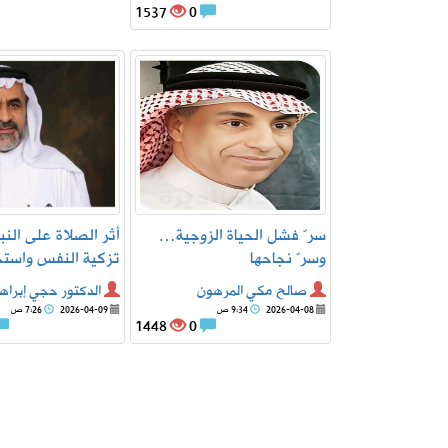
1537
0
سرّ فشل الحياة الزوجية…
أثر الصلاة على النب
وسرّ نجاحها
تزكية النفس واستجا
صالح مكي المرهون
الدكتور حجي إبراهي
2026-04-08
9:34 ص
2026-04-09
7:26 ص
1448
0