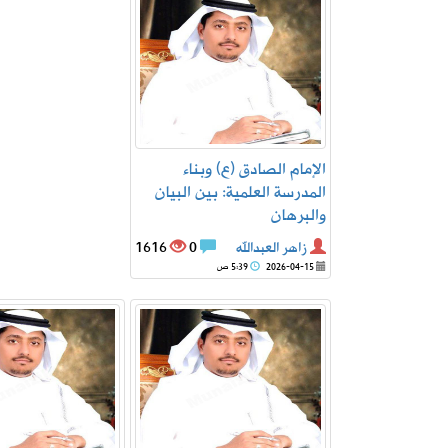
الإمام الصادق (ع) وبناء
المدرسة العلمية: بين البيان
والبرهان
زاهر العبدالله
0
1616
2026-04-15
5:39 ص