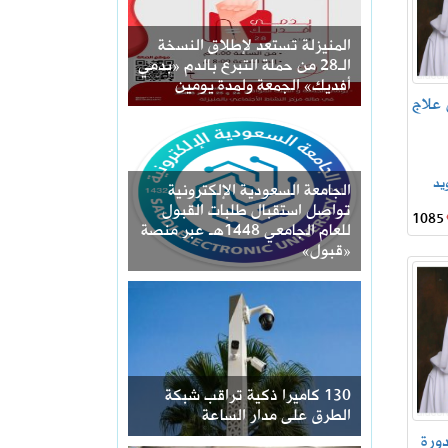
المنيزلة تستعد لإطلاق النسخة
الـ28 من حملة التبرع بالدم «بدمي
أفديك» الجمعة ولمدة يومين
 علاج
يد
الجامعة السعودية الإلكترونية
تواصل استقبال طلبات القبول
1085
للعام الجامعي 1448هـ عبر منصة
«قبول»
130 كاميرا ذكية تراقب شبكة
الطرق على مدار الساعة
ورة