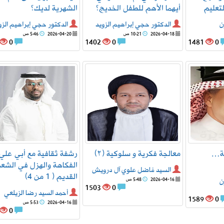
لتعليم
أيهما الأهم للطفل الخديج؟
الشهرية لديك؟
ن
الدكتور حجي إبراهيم الزويد
الدكتور حجي إبراهيم الزو
2026-04-18
10:21 ص
2026-04-20
5:46 ص
0
1402
0
1481
0
ية…
معالجة فكرية و سلوكية (٢)
رشفة ثقافية مع أبي علي 
الفكاهة والهزل في الشعر
السيد فاضل علوي آل درويش
القديم ( 1 من 4)
ن
2026-04-16
5:48 ص
1503
0
أحمد السيد رضا الزيلعي
1589
0
2026-04-16
5:53 ص
0