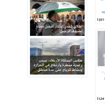
يد
1301
إطلاق تحدي ابتكار أفضل مظلة
لضيوف الرحمن
طقس المملكة الأربعاء.. سحب
رعدية ممطرة وارتفاع في الحرارة
ونشاط للرياح على عدة مناطق
–
1524