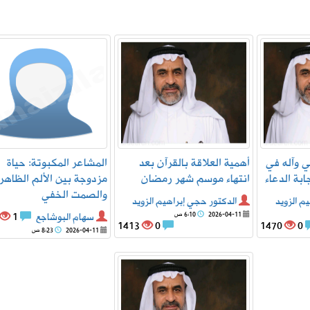
ي وآله في
أهمية العلاقة بالقرآن بعد
المشاعر المكبوتة: حياة
بة الدعاء
انتهاء موسم شهر رمضان
مزدوجة بين الألم الظاهر
والصمت الخفي
م الزويد
الدكتور حجي إبراهيم الزويد
2026-04-11
6:10 ص
سهام البوشاجع
1
1413
0
1470
0
2026-04-11
8:23 ص