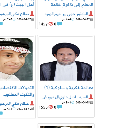
المعلم إلى ذاكرةٍ خالدة
أهل البيت (ع) في ا
الدكتور حجي إبراهيم الزويد
صالح مكي المرهو
2026-04-17
6:44 ص
2026-04-17
7:47 ص
1457
0
معالجة فكرية و سلوكية (1)
التحولات الاقتصاد
والتكيف المطلوب
السيد فاضل علوي آل درويش
2026-04-15
5:48 ص
صالح مكي المرهو
1555
0
2026-04-15
5:41 ص