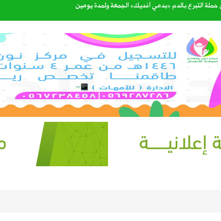
القبول للعام الجامعي 1448هـ عبر منصة «قبول»
الرحمن
طرة وارتفاع في الحرارة ونشاط للرياح على عدة مناطق
 برنامج “مدار” الصيفي في لقاء على قناة الإخبارية
يف.. وتوقعات بزيادة المعروض خلال الأسابيع المقبلة
اء مجالس مناطق المملكة الـ13