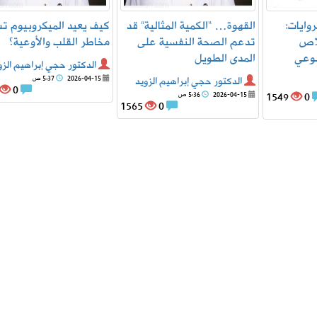
روايات:
القهوة… “الكمية المثالية” قد
كيف يعيد الميكروبيوم ت
لاص
تدعم الصحة النفسية على
مخاطر القلب والأوعية؟
لوعي
المدى الطويل
الدكتور حجي إبراهيم الزو
الدكتور حجي إبراهيم الزويد
2026-04-15
5:37 ص
0
0
1549
2026-04-15
5:36 ص
1565
0