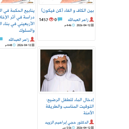
بين الكاف و الفاء (كن فيكون)
ينابيع الحكمة في ال
دراسة في أثر الإخ
زاهر العبدالله
0
1457
الأربعيني في بناء ا
2026-04-12
4:46 م
والسلوك
زاهر العبدالله
2026-04-12
4:48 م
إدخال الماء للطفل الرضيع:
التوقيت المناسب والطريقة
الآمنة
الدكتور حجي إبراهيم الزويد
2026-04-12
5:56 ص